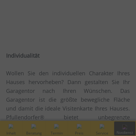
Individualität
Wollen Sie den individuellen Charakter Ihres
Hauses hervorheben? Dann gestalten Sie Ihr
Garagentor nach Ihren Wünschen. Das
Garagentor ist die größte bewegliche Fläche
und damit die ideale Visitenkarte Ihres Hauses.
Pfullendorfer® bietet unbegrenzte
Gestaltungsmöglichkeiten für Ihr
Schwingtor
,
Inhalt
Kostenfreie
Vor-Ort
Preis
Service
Notdiens
Sektionaltor
,
Flügeltor
,
Rolltor
oder