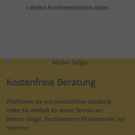
Federn mit modernen Federpaketen kam
» Weitere Kundenmeinungen zeigen
spontan. Die Montage durch den
Kundendiensttechniker wurde dann zuverlässig
und schnell durchgeführt und die Kipptore
nachjustiert und geschmiert.
Alles in allem ein Super-Service!
Kostenfreie Beratung
Profitieren Sie von persönlicher Beratung -
rufen Sie einfach für einen Termin an:
Miriam Soligo, Fachberaterin Pfullendorfer Tor-
Systeme