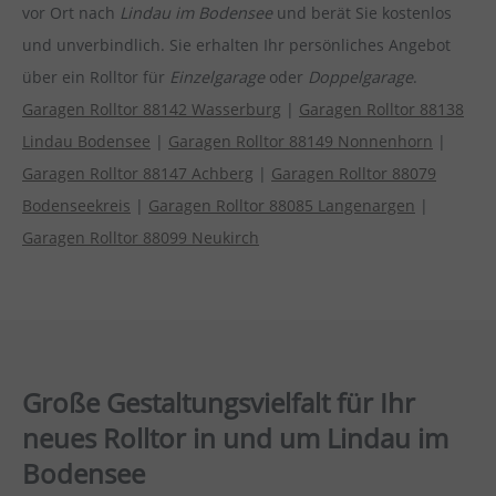
vor Ort nach
Lindau im Bodensee
und berät Sie kostenlos
und unverbindlich. Sie erhalten Ihr persönliches Angebot
über ein Rolltor für
Einzelgarage
oder
Doppelgarage
.
Garagen Rolltor 88142 Wasserburg
|
Garagen Rolltor 88138
Lindau Bodensee
|
Garagen Rolltor 88149 Nonnenhorn
|
Garagen Rolltor 88147 Achberg
|
Garagen Rolltor 88079
Bodenseekreis
|
Garagen Rolltor 88085 Langenargen
|
Garagen Rolltor 88099 Neukirch
Große Gestaltungsvielfalt für Ihr
neues Rolltor in und um Lindau im
Bodensee