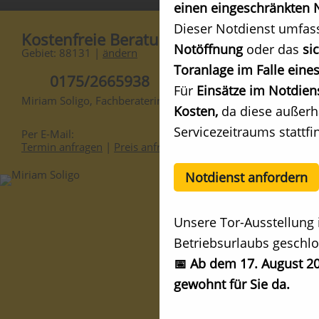
einen eingeschränkten N
Dieser Notdienst umfas
Kostenfreie Beratung
Notöffnung
oder das
si
Gebiet: 88131 |
ändern
Toranlage im Falle eines
0175/2665938
Für
Einsätze im Notdien
Miriam Soligo, Fachberaterin
Kosten,
da diese außerh
Servicezeitraums stattfi
Per E-Mail:
Termin anfragen
|
Preis anfragen
Notdienst anfordern
Unsere Tor-Ausstellung 
Betriebsurlaubs geschlo
📅 Ab dem 17. August 20
gewohnt für Sie da.