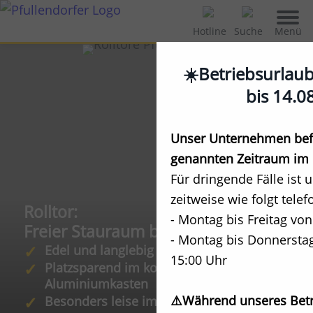
Menü
Hotline
Suche
☀️Betriebsurlau
bis 14.0
Unser Unternehmen befi
genannten Zeitraum im 
Für dringende Fälle ist 
zeitweise wie folgt telef
Rolltor:
- Montag bis Freitag von
Freier Stauraum bis zur Decke
- Montag bis Donnerstag
Edel und langlebig
15:00 Uhr
Platzsparend im kompakten
Aluminiumkasten
⚠️Während unseres Betr
Besonders leise im Lauf