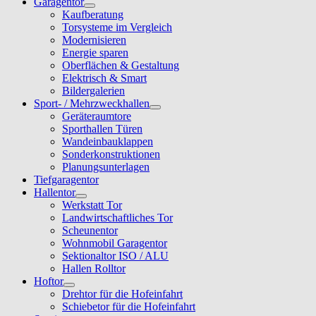
Garagentor
Kaufberatung
Torsysteme im Vergleich
Modernisieren
Energie sparen
Oberflächen & Gestaltung
Elektrisch & Smart
Bildergalerien
Sport- / Mehrzweckhallen
Geräteraumtore
Sporthallen Türen
Wandeinbauklappen
Sonderkonstruktionen
Planungsunterlagen
Tiefgaragentor
Hallentor
Werkstatt Tor
Landwirtschaftliches Tor
Scheunentor
Wohnmobil Garagentor
Sektionaltor ISO / ALU
Hallen Rolltor
Hoftor
Drehtor für die Hofeinfahrt
Schiebetor für die Hofeinfahrt