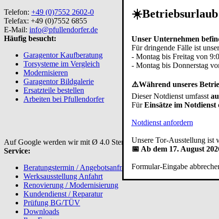
☀️Betriebsurlaub
Telefon:
+49 (0)7552 2602-0
Telefax: +49 (0)7552 6855
E-Mail:
info@pfullendorfer.de
Häufig besucht:
Unser Unternehmen befind
Für dringende Fälle ist unser
Garagentor Kaufberatung
- Montag bis Freitag von 9:
Torsysteme im Vergleich
- Montag bis Donnerstag vo
Modernisieren
Garagentor Bildgalerie
⚠️Während unseres Betrieb
Ersatzteile bestellen
Dieser Notdienst umfasst
au
Arbeiten bei Pfullendorfer
Für
Einsätze im Notdienst 
Notdienst anfordern
Unsere Tor-Ausstellung ist 
Auf Google werden wir mit Ø 4.0 Sternen bei 110 Rezensionen bewer
📅 Ab dem 17. August 2026
Service:
Formular-Eingabe abbreche
Beratungstermin / Angebotsanfrage
Werksausstellung Anfahrt
Renovierung / Modernisierung
Kundendienst / Reparatur
Prüfung BG/TÜV
Downloads