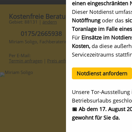
einen eingeschränkten N
Dieser Notdienst umfas
Kostenfreie Beratung
Notöffnung
oder das
si
Gebiet: 88131 |
ändern
Toranlage im Falle eines
0175/2665938
Für
Einsätze im Notdien
Miriam Soligo, Fachberaterin
Kosten,
da diese außerh
Servicezeitraums stattfi
Per E-Mail:
Termin anfragen
|
Preis anfragen
Notdienst anfordern
Unsere Tor-Ausstellung 
Betriebsurlaubs geschlo
📅 Ab dem 17. August 20
gewohnt für Sie da.