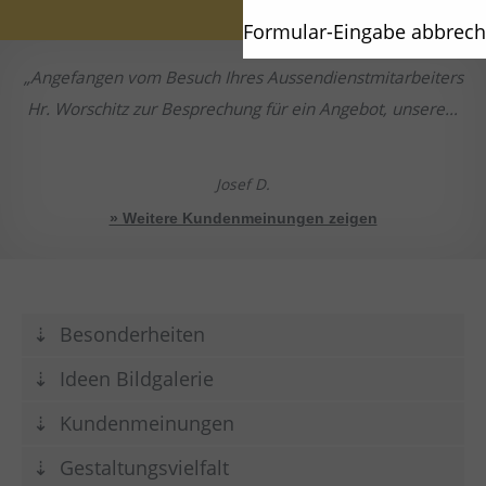
Formular-Eingabe abbrec
Angefangen vom Besuch Ihres Aussendienstmitarbeiters
Hr. Worschitz zur Besprechung für ein Angebot, unserem
Besuch in der Ausstellung und Beratung durch Hr.
Messmer, der daraufhin erforderlichen Änderung des
Josef D.
Angebotes sowie der Zusage für den Einbautermin hat
» Weitere Kundenmeinungen zeigen
einfach alles gepasst. Auch die Montage durch Hr. Neher,
ein sehr gewissenhafter, freundlicher und kompetenter
Monteur, der genau weis wie er die Arbeiten angehen
muß, hat vorzüglich geklappt.
Besonderheiten
Ideen Bildgalerie
Kundenmeinungen
Gestaltungsvielfalt