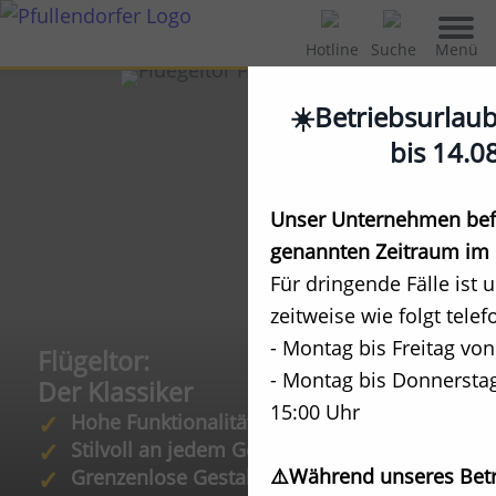
Menü
Hotline
Suche
☀️Betriebsurlau
bis 14.0
Unser Unternehmen befi
genannten Zeitraum im 
Für dringende Fälle ist 
zeitweise wie folgt telef
- Montag bis Freitag von
Flügeltor:
- Montag bis Donnerstag
Der Klassiker
15:00 Uhr
Hohe Funktionalität
Stilvoll an jedem Gebäude
⚠️Während unseres Betr
Grenzenlose Gestaltungsmöglichkeiten