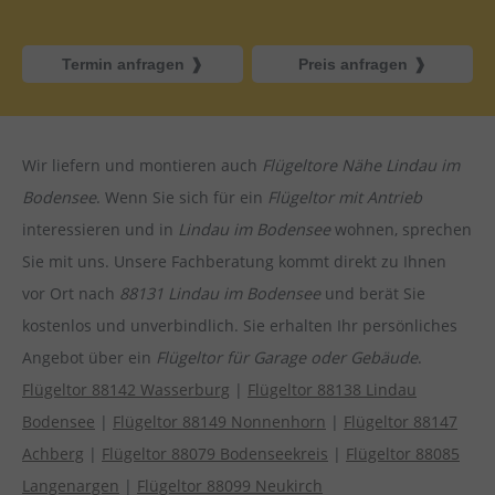
Termin anfragen
Preis anfragen
Wir liefern und montieren auch
Flügeltore Nähe Lindau im
Bodensee
. Wenn Sie sich für ein
Flügeltor mit Antrieb
interessieren und in
Lindau im Bodensee
wohnen, sprechen
Sie mit uns. Unsere Fachberatung kommt direkt zu Ihnen
vor Ort nach
88131 Lindau im Bodensee
und berät Sie
kostenlos und unverbindlich. Sie erhalten Ihr persönliches
Angebot über ein
Flügeltor für Garage oder Gebäude
.
Flügeltor 88142 Wasserburg
|
Flügeltor 88138 Lindau
Bodensee
|
Flügeltor 88149 Nonnenhorn
|
Flügeltor 88147
Achberg
|
Flügeltor 88079 Bodenseekreis
|
Flügeltor 88085
Langenargen
|
Flügeltor 88099 Neukirch