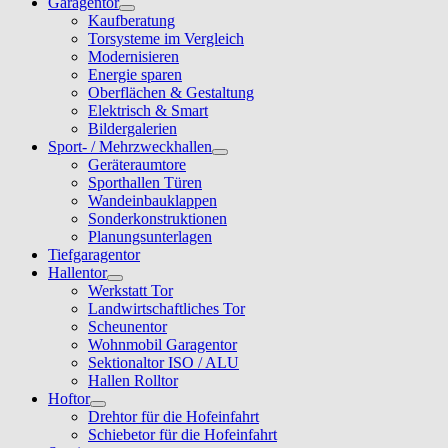
Garagentor
Kaufberatung
Torsysteme im Vergleich
Modernisieren
Energie sparen
Oberflächen & Gestaltung
Elektrisch & Smart
Bildergalerien
Sport- / Mehrzweckhallen
Geräteraumtore
Sporthallen Türen
Wandeinbauklappen
Sonderkonstruktionen
Planungsunterlagen
Tiefgaragentor
Hallentor
Werkstatt Tor
Landwirtschaftliches Tor
Scheunentor
Wohnmobil Garagentor
Sektionaltor ISO / ALU
Hallen Rolltor
Hoftor
Drehtor für die Hofeinfahrt
Schiebetor für die Hofeinfahrt