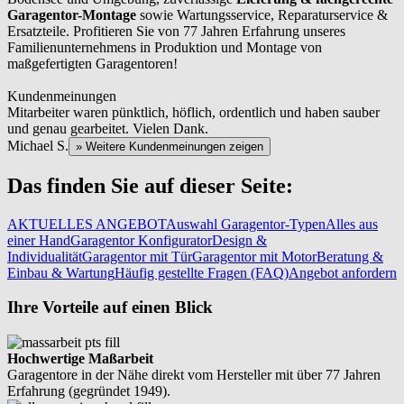
Garagentor-Montage
sowie Wartungsservice, Reparaturservice &
Ersatzteile. Profitieren Sie von 77 Jahren Erfahrung unseres
Familienunternehmens in Produktion und Montage von
maßgefertigten Garagentoren!
Kundenmeinungen
Mitarbeiter waren pünktlich, höflich, ordentlich und haben sauber
und genau gearbeitet. Vielen Dank.
Michael S.
» Weitere Kundenmeinungen zeigen
Das finden Sie auf dieser Seite:
AKTUELLES ANGEBOT
Auswahl Garagentor-Typen
Alles aus
einer Hand
Garagentor Konfigurator
Design &
Individualität
Garagentor mit Tür
Garagentor mit Motor
Beratung &
Einbau & Wartung
Häufig gestellte Fragen (FAQ)
Angebot anfordern
Ihre Vorteile auf einen Blick
Hochwertige Maßarbeit
Garagentore in der Nähe direkt vom Hersteller mit über 77 Jahren
Erfahrung (gegründet 1949).