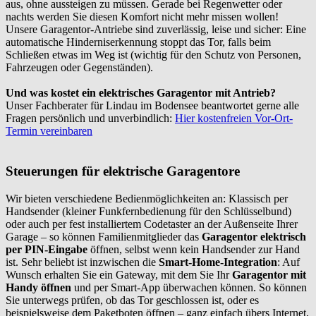
aus, ohne aussteigen zu müssen. Gerade bei Regenwetter oder
nachts werden Sie diesen Komfort nicht mehr missen wollen!
Unsere Garagentor-Antriebe sind zuverlässig, leise und sicher: Eine
automatische Hinderniserkennung stoppt das Tor, falls beim
Schließen etwas im Weg ist (wichtig für den Schutz von Personen,
Fahrzeugen oder Gegenständen).
Und was kostet ein elektrisches Garagentor mit Antrieb?
Unser Fachberater für Lindau im Bodensee beantwortet gerne alle
Fragen persönlich und unverbindlich:
Hier kostenfreien Vor-Ort-
Termin vereinbaren
Steuerungen für elektrische Garagentore
Wir bieten verschiedene Bedienmöglichkeiten an: Klassisch per
Handsender (kleiner Funkfernbedienung für den Schlüsselbund)
oder auch per fest installiertem Codetaster an der Außenseite Ihrer
Garage – so können Familienmitglieder das
Garagentor elektrisch
per PIN-Eingabe
öffnen, selbst wenn kein Handsender zur Hand
ist. Sehr beliebt ist inzwischen die
Smart-Home-Integration
: Auf
Wunsch erhalten Sie ein Gateway, mit dem Sie Ihr
Garagentor mit
Handy öffnen
und per Smart-App überwachen können. So können
Sie unterwegs prüfen, ob das Tor geschlossen ist, oder es
beispielsweise dem Paketboten öffnen – ganz einfach übers Internet,