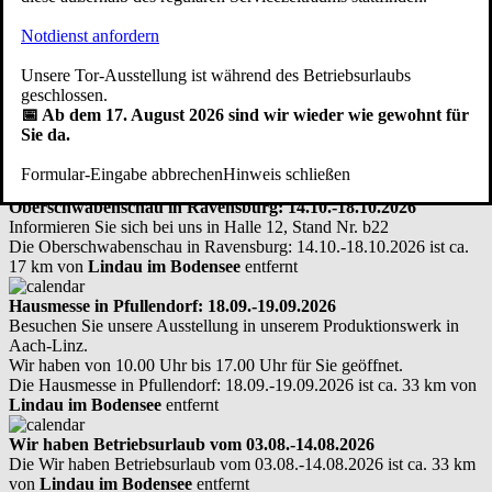
Notdienst anfordern
zzgl. eventuell anfallender Kosten für Ausbau und Entsorgung des
alten Tores, Sanierung der Schwellenschiene etc.
Unsere Tor-Ausstellung ist während des Betriebsurlaubs
Hier kostenfreien Vor-Ort-Termin vereinbaren
geschlossen.
📅 Ab dem 17. August 2026 sind wir wieder wie gewohnt für
Hier treffen Sie uns persönlich: Messen -
Sie da.
Ausstellungen - Infotage
Formular-Eingabe abbrechen
Hinweis schließen
Oberschwabenschau in Ravensburg: 14.10.-18.10.2026
Informieren Sie sich bei uns in Halle 12, Stand Nr. b22
Die Oberschwabenschau in Ravensburg: 14.10.-18.10.2026 ist ca.
17 km von
Lindau im Bodensee
entfernt
Hausmesse in Pfullendorf: 18.09.-19.09.2026
Besuchen Sie unsere Ausstellung in unserem Produktionswerk in
Aach-Linz.
Wir haben von 10.00 Uhr bis 17.00 Uhr für Sie geöffnet.
Die Hausmesse in Pfullendorf: 18.09.-19.09.2026 ist ca. 33 km von
Lindau im Bodensee
entfernt
Wir haben Betriebsurlaub vom 03.08.-14.08.2026
Die Wir haben Betriebsurlaub vom 03.08.-14.08.2026 ist ca. 33 km
von
Lindau im Bodensee
entfernt