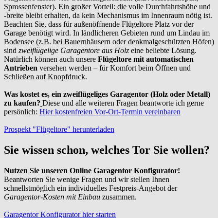
Sprossenfenster). Ein großer Vorteil: die volle Durchfahrtshöhe und
-breite bleibt erhalten, da kein Mechanismus im Innenraum nötig ist.
Beachten Sie, dass für außenöffnende Flügeltore Platz vor der
Garage benötigt wird. In ländlicheren Gebieten rund um Lindau im
Bodensee (z.B. bei Bauernhäusern oder denkmalgeschützten Höfen)
sind
zweiflügelige Garagentore aus Holz
eine beliebte Lösung.
Natürlich können auch unsere
Flügeltore mit automatischen
Antrieben
versehen werden – für Komfort beim Öffnen und
Schließen auf Knopfdruck.
Was kostet es, ein zweiflügeliges Garagentor (Holz oder Metall)
zu kaufen?
Diese und alle weiteren Fragen beantworte ich gerne
persönlich:
Hier kostenfreien Vor-Ort-Termin vereinbaren
Prospekt "Flügeltore" herunterladen
Sie wissen schon, welches Tor Sie wollen?
Nutzen Sie unseren Online Garagentor Konfigurator!
Beantworten Sie wenige Fragen und wir stellen Ihnen
schnellstmöglich ein individuelles Festpreis-Angebot der
Garagentor-Kosten mit Einbau
zusammen.
Garagentor Konfigurator hier starten