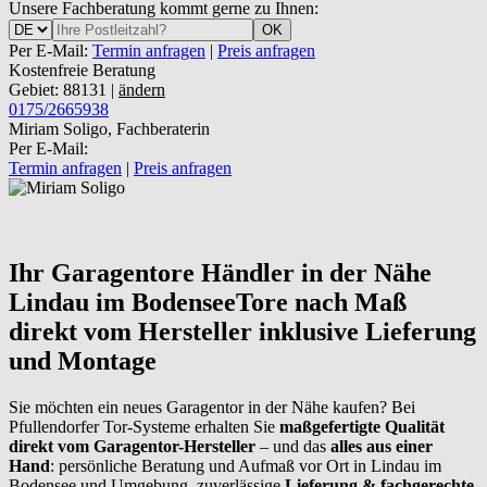
Unsere Fachberatung kommt gerne zu Ihnen:
OK
Per E-Mail:
Termin anfragen
|
Preis anfragen
Kostenfreie Beratung
Gebiet: 88131 |
ändern
0175/2665938
Miriam Soligo, Fachberaterin
Per E-Mail:
Termin anfragen
|
Preis anfragen
Ihr Garagentore Händler in der Nähe
Lindau im Bodensee
Tore nach Maß
direkt vom Hersteller inklusive Lieferung
und Montage
Sie möchten ein neues Garagentor in der Nähe kaufen? Bei
Pfullendorfer Tor-Systeme erhalten Sie
maßgefertigte Qualität
direkt vom Garagentor-Hersteller
– und das
alles aus einer
Hand
: persönliche Beratung und Aufmaß vor Ort in Lindau im
Bodensee und Umgebung, zuverlässige
Lieferung & fachgerechte