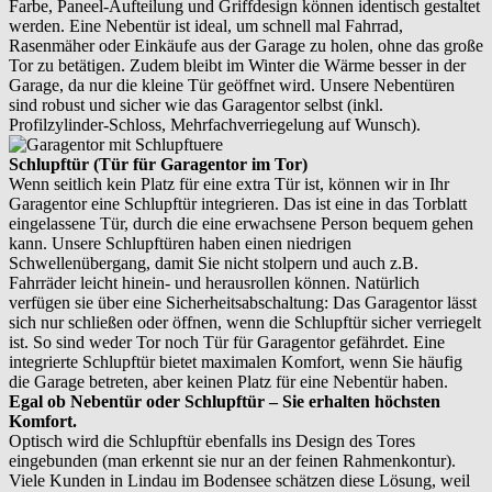
Farbe, Paneel-Aufteilung und Griffdesign können identisch gestaltet
werden. Eine Nebentür ist ideal, um schnell mal Fahrrad,
Rasenmäher oder Einkäufe aus der Garage zu holen, ohne das große
Tor zu betätigen. Zudem bleibt im Winter die Wärme besser in der
Garage, da nur die kleine Tür geöffnet wird. Unsere Nebentüren
sind robust und sicher wie das Garagentor selbst (inkl.
Profilzylinder-Schloss, Mehrfachverriegelung auf Wunsch).
Schlupftür (Tür für Garagentor im Tor)
Wenn seitlich kein Platz für eine extra Tür ist, können wir in Ihr
Garagentor eine Schlupftür integrieren. Das ist eine in das Torblatt
eingelassene Tür, durch die eine erwachsene Person bequem gehen
kann. Unsere Schlupftüren haben einen niedrigen
Schwellenübergang, damit Sie nicht stolpern und auch z.B.
Fahrräder leicht hinein- und herausrollen können. Natürlich
verfügen sie über eine Sicherheitsabschaltung: Das Garagentor lässt
sich nur schließen oder öffnen, wenn die Schlupftür sicher verriegelt
ist. So sind weder Tor noch Tür für Garagentor gefährdet. Eine
integrierte Schlupftür bietet maximalen Komfort, wenn Sie häufig
die Garage betreten, aber keinen Platz für eine Nebentür haben.
Egal ob Nebentür oder Schlupftür – Sie erhalten höchsten
Komfort.
Optisch wird die Schlupftür ebenfalls ins Design des Tores
eingebunden (man erkennt sie nur an der feinen Rahmenkontur).
Viele Kunden in Lindau im Bodensee schätzen diese Lösung, weil