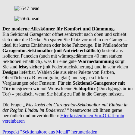
Der moderne Alleskönner für Komfort und Dämmung.
Ein Sektional-Garagentor öffnet senkrecht nach oben und schiebt
sich unter die Decke. So sparen Sie Platz vor und in der Garage –
ideal für kurze Einfahrten oder hohe Fahrzeuge. Ein Pfullendorfer
Garagentor-Sektionaltor (mit Antrieb erhältlich)
besteht aus
isolierten Paneelen (auch mit wärmegedämmten 40 mm starken
Sektionen erhältlich), was für eine gute
Wärmedämmung
sorgt.
Sie sind
leise, sicher
(mit Federbruchsicherung) und in sehr vielen
Designs
lieferbar. Wählen Sie aus einer Palette von Farben,
Oberflächen (z.B. woodgrain, glatt) und sogar schicken
Verglasungen oder Fenstern. Für ein
Sektional-Garagentor mit
Tür
integrieren wir auf Wunsch eine
Schlupftür
(Durchgangstür im
Tor) – praktisch, wenn Sie häufig zu Fuß in die Garage müssen.
Die Frage
„Was kostet ein Garagentor-Sektionaltor mit Einbau in
der Region Lindau im Bodensee?“
beantworte ich Ihnen gerne
persönlich und unverbindlich:
Hier kostenfreien Vor-Ort-Termin
vereinbaren
Prospekt "Sektionaltore aus Metall" herunterladen