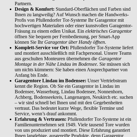
Partnern.
Design & Komfort:
Standard-Oberflächen und Farben sind
Ihnen zu langweilig? Auf Wunsch machen die Handwerks-
Profis von Pfullendorfer Tor-Systeme Ihr Garagentor mit
hochwertigen Materialien oder einer kunstvollen Garagentor-
Fräsung zu einem edlen Unikat. Ein
elektrisches Garagentor
öffnen Sie bequem per Fernbedienung, per Smart-App
können Sie Ihr
Garagentor über Handy öffnen
.
Komplett-Service vor Ort:
Pfullendorfer Tor-Systeme liefert
und montiert ausschließlich mit Fachpersonal. Unsere Teams
aus geschulten Monteuren übernehmen die
Garagentor
Montage in der Nähe Lindau im Bodensee
. Sie müssen sich
um nichts kümmern: Sie haben einen Ansprechpartner von
Anfang bis Ende.
Garagentore Lindau im Bodensee:
Unser Vertriebsteam
kennt die Region. Ob Sie ein Garagentor in Lindau im
Bodensee, Wasserburg, Lindau Bodensee, Nonnenhorn,
Achberg, Bodenseekreis, Langenargen, Neukirch etc. suchen
– wir sind schnell bei Ihnen und mit den Gegebenheiten
vertraut. Das bedeutet kurze Wege, flexible Termine und
Service, wenn’s drauf ankommt.
Erfahrung & Vertrauen:
Pfullendorfer Tor-Systeme ist ein
Familienunternehmen seit 1949. Viele tausend Tore wurden
von uns produziert und montiert. Diese Erfahrung garantiert
Ihnen langlebige, ausgereifte Produkte, denn Garagentor