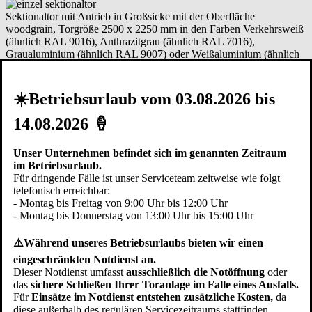
Sektionaltor mit Antrieb in Großsicke mit der Oberfläche
woodgrain, Torgröße 2500 x 2250 mm in den Farben Verkehrsweiß
(ähnlich RAL 9016), Anthrazitgrau (ähnlich RAL 7016),
Graualuminium (ähnlich RAL 9007) oder Weißaluminium (ähnlich
RAL 9006).
★ Jetzt ab € 2.649,- inkl. MwSt
✔ Kostenfreie Lieferung und Montage im Raum Lindau im
☀️Betriebsurlaub vom 03.08.2026 bis
Bodensee!
14.08.2026 🍦
zzgl. eventuell anfallender Kosten für Ausbau und Entsorgung des
alten Tores, Sanierung der Schwellenschiene etc.
Unser Unternehmen befindet sich im genannten Zeitraum
Hier kostenfreien Vor-Ort-Termin vereinbaren
im Betriebsurlaub.
Für dringende Fälle ist unser Serviceteam zeitweise wie folgt
Doppel-Garagentor
Sektionaltor mit Einbau
telefonisch erreichbar:
- Montag bis Freitag von 9:00 Uhr bis 12:00 Uhr
- Montag bis Donnerstag von 13:00 Uhr bis 15:00 Uhr
Sektionaltor mit Antrieb in Großlamelle mit der Oberfläche
woodgrain, Torgröße 5000 x 2250 mm in den Farben Verkehrsweiß
⚠️Während unseres Betriebsurlaubs bieten wir einen
(ähnlich RAL 9016), Anthrazitgrau (ähnlich RAL 7016),
eingeschränkten Notdienst an.
Graualuminium (ähnlich RAL 9007) oder Weißaluminium (ähnlich
Dieser Notdienst umfasst
ausschließlich die Notöffnung
oder
RAL 9006).
das
sichere Schließen Ihrer Toranlage im Falle eines Ausfalls.
★ Jetzt ab € 4.759,- inkl. MwSt
Für
Einsätze im Notdienst entstehen zusätzliche Kosten,
da
✔ Kostenfreie Lieferung und Montage im Raum Lindau im
diese außerhalb des regulären Servicezeitraums stattfinden.
Bodensee!