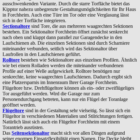
ausschwenkenden Variante. Durch die starre Torfläche bietet das
Kipptor nahezu unbegrenzte Gestaltungsmöglichkeiten für Ihr Haus
in Forchheim. Auch eine Türe im Tor oder eine Verglasung lässt
sich in der Torfläche integrieren.
Sectionaltore
sind Tore, die aus mehreren waagrechten Sektionen
bestehen. Ein Sektionaltor Forchheim öffnet zunächst senkrecht
nach oben und klappt dann parallel zur Garagendecke in den
Laufschienen ab. Die einzelnen Sektionen sind durch Scharniere
miteinander verbunden, seitlich wird das Sektionaltor über
Laufrollen in den Laufschienen geführt.
Rolltore
bestehen wie Sektionaltore aus einzelnen Profilen. Ähnlich
wie bei einem Rolladen werden die miteinander verbundenen
Profile auf einer Welle aufgewickelt. Rolltore benötigen nur
senkrechte, keine waagrechten Laufschienen. Dadurch ergibt sich
eine Platzersparnis im Innenraum Ihrer Garage Forchheim.
Flügeltore bzw. Drehflügeltore können als ein- oder zweiflügeliges
Tor ausgeführt werden. Wird die Garage nur zum
Personendurchgang betreten, kann nur ein Flügel der Toranlage
geöffnet werden.
Flügeltore
sind in der Gestaltung sehr vielseitig. So lässt sich ein
Flügeltor in verschiedenen Materialien und Stilrichtungen fertigen.
Natürlich lässt sich auch ein Flügeltor Forchheim mit einem
Torantrieb ausrüsten.
Das
Seitensektionaltor
macht sich vor allen Dingen aufgrund
seiner enormen Einsatzflexibilität einen Namen. Die Decke bleibt