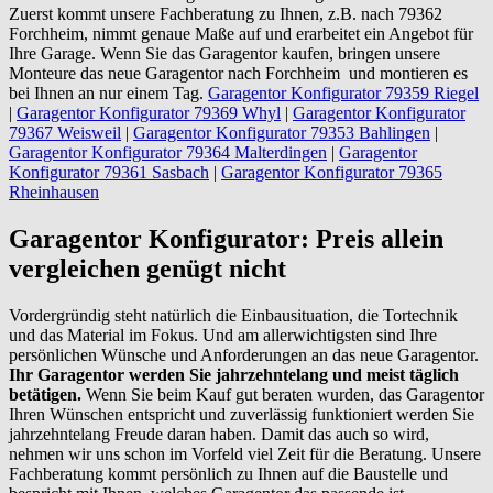
Zuerst kommt unsere Fachberatung zu Ihnen, z.B. nach 79362
Forchheim, nimmt genaue Maße auf und erarbeitet ein Angebot für
Ihre Garage. Wenn Sie das Garagentor kaufen, bringen unsere
Monteure das neue Garagentor nach Forchheim und montieren es
bei Ihnen an nur einem Tag.
Garagentor Konfigurator 79359 Riegel
|
Garagentor Konfigurator 79369 Whyl
|
Garagentor Konfigurator
79367 Weisweil
|
Garagentor Konfigurator 79353 Bahlingen
|
Garagentor Konfigurator 79364 Malterdingen
|
Garagentor
Konfigurator 79361 Sasbach
|
Garagentor Konfigurator 79365
Rheinhausen
Garagentor Konfigurator: Preis allein
vergleichen genügt nicht
Vordergründig steht natürlich die Einbausituation, die Tortechnik
und das Material im Fokus. Und am allerwichtigsten sind Ihre
persönlichen Wünsche und Anforderungen an das neue Garagentor.
Ihr Garagentor werden Sie jahrzehntelang und meist täglich
betätigen.
Wenn Sie beim Kauf gut beraten wurden, das Garagentor
Ihren Wünschen entspricht und zuverlässig funktioniert werden Sie
jahrzehntelang Freude daran haben. Damit das auch so wird,
nehmen wir uns schon im Vorfeld viel Zeit für die Beratung. Unsere
Fachberatung kommt persönlich zu Ihnen auf die Baustelle und