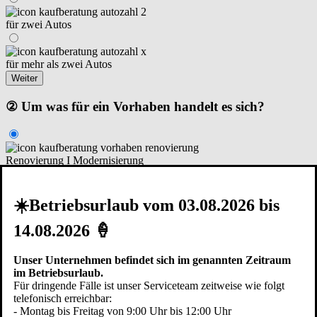
für zwei Autos
für mehr als zwei Autos
Weiter
② Um was für ein Vorhaben handelt es sich?
Renovierung I Modernisierung
Neubau – Garage steht schon
☀️Betriebsurlaub vom 03.08.2026 bis
14.08.2026 🍦
Neubau – in der Planungsphase
Zurück
Weiter
Unser Unternehmen befindet sich im genannten Zeitraum
im Betriebsurlaub.
③ Die Garage ist...
Für dringende Fälle ist unser Serviceteam zeitweise wie folgt
telefonisch erreichbar:
- Montag bis Freitag von 9:00 Uhr bis 12:00 Uhr