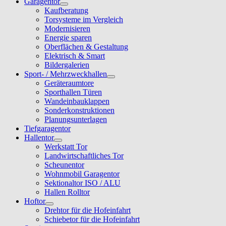
Garagentor
Kaufberatung
Torsysteme im Vergleich
Modernisieren
Energie sparen
Oberflächen & Gestaltung
Elektrisch & Smart
Bildergalerien
Sport- / Mehrzweckhallen
Geräteraumtore
Sporthallen Türen
Wandeinbauklappen
Sonderkonstruktionen
Planungsunterlagen
Tiefgaragentor
Hallentor
Werkstatt Tor
Landwirtschaftliches Tor
Scheunentor
Wohnmobil Garagentor
Sektionaltor ISO / ALU
Hallen Rolltor
Hoftor
Drehtor für die Hofeinfahrt
Schiebetor für die Hofeinfahrt