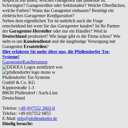
bespricht mit Ihnen, welches Garagentor das passende ist.
Schwingtor? Garagenrolltor oder Sektionaltor? Welche Oberflächen,
welche Farben? Wann das Garagentor einbauen? Benötigt ein
elektrisches Garagentor Konfiguration
?
Neben dem eigentlichen Tor ist natürlich auch die Frage
entscheidend bei wem Sie das
Garagentor kaufen
? Ist Ihr Partner
der
Garagentor-Hersteller
oder nur ein Händler? Wird in
Deutschland
produziert? Wie lange gibt es die Firma schon? Wie
steht es um
Kundendienst
und die langfristige Versorgung mit
Garagentor
Ersatzteilen
?
Hier erfahren Sie mehr über uns, die Pfullendorfer Tor-
Systeme!
Garagentor
Kaufberatung
Pfullendorfer Tor-Systeme
GmbH & Co. KG
Kipptorstraße 1-3
88630 Pfullendorf / Aach-Linz
Deutschland
Telefon:
+49 (0)7552 2602-0
Telefax: +49 (0)7552 6855
E-Mail:
info@pfullendorfer.de
Häufig besucht: