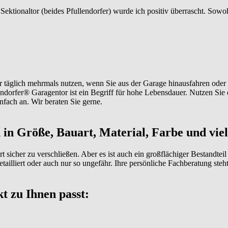
ektionaltor (beides Pfullendorfer) wurde ich positiv überrascht. Sowo
Tor täglich mehrmals nutzen, wenn Sie aus der Garage hinausfahren od
llendorfer® Garagentor ist ein Begriff für hohe Lebensdauer. Nutzen S
infach an. Wir beraten Sie gerne.
n
in Größe, Bauart, Material, Farbe und vie
sicher zu verschließen. Aber es ist auch ein großflächiger Bestandteil 
detailliert oder auch nur so ungefähr. Ihre persönliche Fachberatung ste
t zu Ihnen passt: