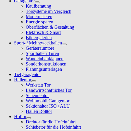
Garagentor
Kaufberatung
Torsysteme im Vergleich
Modernisieren
Energie sparen
Oberflächen & Gestaltung
Elektrisch & Smart
Bildergalerien
Sport- / Mehrzweckhallen
Geräteraumtore
Sporthallen Türen
Wandeinbauklappen
Sonderkonstruktionen
Planungsunterlagen
Tiefgaragentor
Hallentor
Werkstatt Tor
Landwirtschaftliches Tor
Scheunentor
Wohnmobil Garagentor
Sektionaltor ISO / ALU
Hallen Rolltor
Hoftor
Drehtor für die Hofeinfahrt
Schiebetor für die Hofeinfahrt