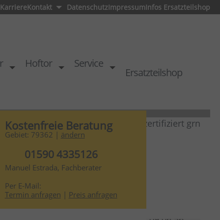
Karriere
Kontakt
Datenschutz
Impressum
Infos Ersatzteilshop
r
Hoftor
Service
Ersatzteilshop
Kostenfreie Beratung
Gebiet: 79362 |
ändern
01590 4335126
Manuel Estrada, Fachberater
Per E-Mail:
rsteller
Termin anfragen
|
Preis anfragen
Werkstatttor