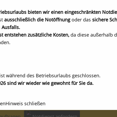
ebsurlaubs bieten wir einen eingeschränkten Notdie
st
ausschließlich die Notöffnung
oder das
sichere Sch
 Ausfalls.
t entstehen zusätzliche Kosten,
da diese außerhalb d
nden.
hrt
ist während des Betriebsurlaubs geschlossen.
isierung
26 sind wir wieder wie gewohnt für Sie da.
atur
hen
Hinweis schließen
auftragen
Notdienst anfordern