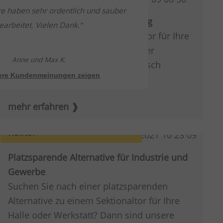
e haben sehr ordentlich und sauber
Zuverlässig im betrieblichen Alltag
earbeitet. Vielen Dank.
Sie benötigen ein hochwertiges Tor für Ihre
Werkstatt? Mit einem Pfullendorfer
Anne und Max K.
Werkstattor können Sie nichts falsch
tere Kundenmeinungen zeigen
machen.
mehr erfahren
Rolltor
Platzsparende Alternative für Industrie und
Gewerbe
Suchen Sie nach einer platzsparenden
Alternative zu einem Sektionaltor für Ihre
Halle oder Werkstatt? Dann sind unsere