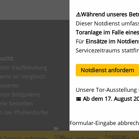
⚠️Während unseres Betri
Dieser Notdienst umfas
Toranlage im Falle eines
Für
Einsätze im Notdiens
Servicezeitraums stattfi
sucht:
Service:
ntor Kaufberatung
Beratungstermin /
Notdienst anfordern
teme im Vergleich
Angebotsanfrage
isieren
Werksausstellung Anfa
Unsere Tor-Ausstellung 
tor Bildgalerie
Renovierung / Modern
📅 Ab dem 17. August 20
eile bestellen
Kundendienst / Repar
n bei Pfullendorfer
Prüfung BG/TÜV
Downloads
Formular-Eingabe abbrec
Ihre Frage an uns
t Termin anfragen
Preis anfragen
Service be