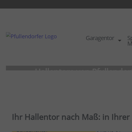
Garagentor
Sp
M
Hallentore von Pfullendor
Ihr Hallentor nach Maß: in Ihre
Scheunentor