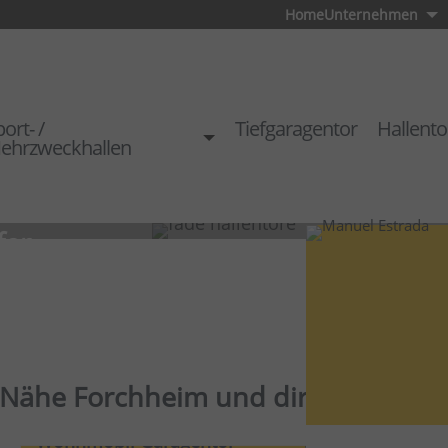
Home
Unternehmen
ort- /
Tiefgaragentor
Hallento
ehrzweckhallen
fer
r Nähe Forchheim und direkt vom He
Wohnmobil Garagentor