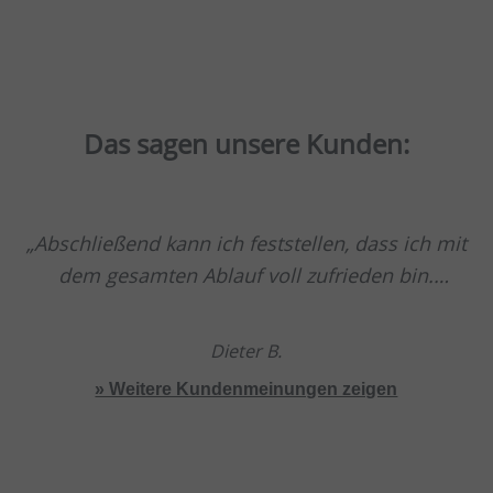
Das sagen unsere Kunden:
Abschließend kann ich feststellen, dass ich mit
dem gesamten Ablauf voll zufrieden bin.
Beeindruckt war ich von Ihrer Montagegruppe.
Ich bin froh, dass ich den Auftrag an Ihr
Dieter B.
Unternehmen vergeben habe und kann Sie
» Weitere Kundenmeinungen zeigen
absolut weiterempfehlen.