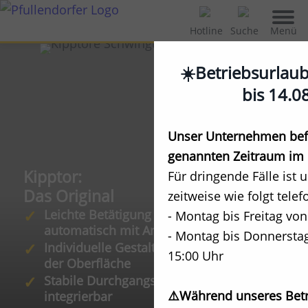
Menü
Hotline
Suche
☀️Betriebsurlau
bis 14.0
Unser Unternehmen befi
genannten Zeitraum im 
Kipptor:
Für dringende Fälle ist 
Das Original
zeitweise wie folgt telef
Leichte Betätigung per Hand oder
- Montag bis Freitag von
automatisch mit Antrieb
- Montag bis Donnerstag
Individuelle Gestaltungsmöglichkeiten
15:00 Uhr
der Oberfläche
Stabile Durchgangstür im Tor
⚠️Während unseres Betr
integrierbar