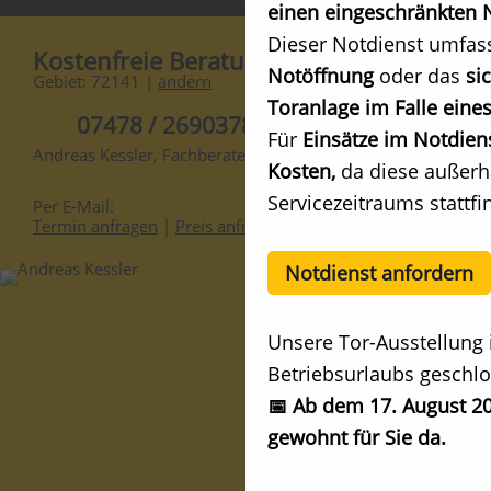
einen eingeschränkten N
Dieser Notdienst umfas
Kostenfreie Beratung
Notöffnung
oder das
si
Gebiet: 72141 |
ändern
Toranlage im Falle eines
07478 / 2690378
Für
Einsätze im Notdien
Andreas Kessler, Fachberater
Kosten,
da diese außerh
Servicezeitraums stattfi
Per E-Mail:
Termin anfragen
|
Preis anfragen
Notdienst anfordern
Unsere Tor-Ausstellung 
Betriebsurlaubs geschlo
📅 Ab dem 17. August 20
gewohnt für Sie da.