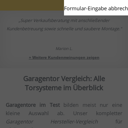
Formular-Eingabe abbrec
Super Verkaufsberatung mit anschließender
Kundenbetreuung sowie schnelle und saubere Montage.
Marion L.
» Weitere Kundenmeinungen zeigen
Garagentor Vergleich: Alle
Torsysteme im Überblick
Garagentore im Test
bilden meist nur eine
kleine Auswahl ab. Unser kompletter
Garagentor Hersteller-Vergleich
für