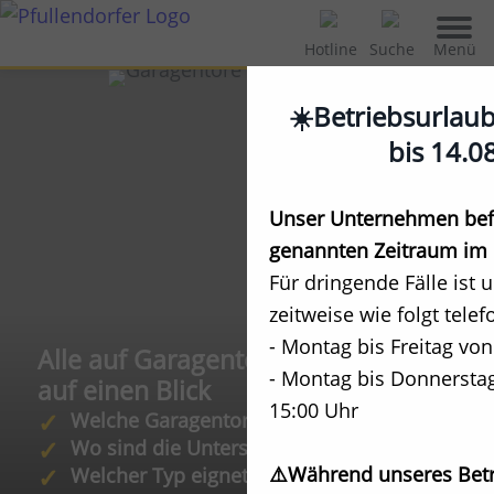
Menü
Hotline
Suche
☀️Betriebsurlau
bis 14.0
Unser Unternehmen befi
genannten Zeitraum im 
Für dringende Fälle ist 
zeitweise wie folgt telef
- Montag bis Freitag von
Alle auf Garagentor-Arten
- Montag bis Donnerstag
auf einen Blick
15:00 Uhr
Welche Garagentore gibt es?
Wo sind die Unterschiede?
⚠️Während unseres Betr
Welcher Typ eignet sich für mein Haus?