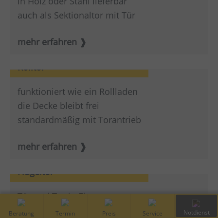
in Holz oder Stahl lieferbar
auch als Sektionaltor mit Tür
mehr erfahren
Rolltor
funktioniert wie ein Rollladen
die Decke bleibt frei
standardmäßig mit Torantrieb
mehr erfahren
Flügeltor
Tür und Tor in Einem
Große Design und Materialvielfalt
Kostenfreie
Vor-Ort
Preis
Service
Notdienst