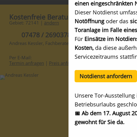
einen eingeschränkten N
Dieser Notdienst umfas
Kostenfreie Beratung
Notöffnung
oder das
si
Gebiet: 72141 |
ändern
Toranlage im Falle eines
07478 / 2690378
Für
Einsätze im Notdien
Andreas Kessler, Fachberater
Kosten,
da diese außerh
Servicezeitraums stattfi
Per E-Mail:
Termin anfragen
|
Preis anfragen
Notdienst anfordern
Unsere Tor-Ausstellung 
Betriebsurlaubs geschlo
📅 Ab dem 17. August 20
gewohnt für Sie da.