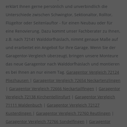
erklärt Ihnen gerne persönlich und unverbindlich die
Unterschiede zwischen Schwingtor, Sektionaltor, Rolltor,
Flügeltor oder Seitenlauftor - für einen Neubau oder für
eine Renovierung. Dazu kommt unser Fachberater zu Ihnen,
z.B. nach 72141 Walddorfhäslach, nimmt genaue Maße auf
und erarbeitet ein Angebot für Ihre Garage. Wenn Sie der
Garagentor-Vergleich überzeugt, bringen unsere Monteure
das neue Garagentor nach Walddorfhäslach und montieren
es bei Ihnen an nur einem Tag.
Garagentor Vergleich 72124
Pliezhausen
|
Garagentor Vergleich 72654 Neckartenzlingen
|
Garagentor Vergleich 72666 Neckartailfingen
|
Garagentor
Vergleich 72138 Kirchentellinsfurt
|
Garagentor Vergleich
71111 Waldenbuch
|
Garagentor Vergleich 72127
Kusterdingen
|
Garagentor Vergleich 72760 Reutlingen
|
Garagentor Vergleich 72766 Sondelfingen
|
Garagentor