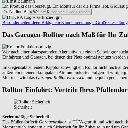
Ein Produkt das überzeugt. Ein Monteur der die Firma lebt. Großartig
Dr. Nadine B.
» Weitere Kundenmeinungen zeigen
Besonderheiten
Ideen Bildgalerie
Kundenmeinungen
Große Gestaltungs
Das Garagen-Rolltor nach Maß für Ihr Zu
Wer nach einer platzsparenden Alternative zu einem Schwingtor sucht,
Einfahrten und Garagen, bei denen der Platz optimal genutzt werden s
Im Gegensatz zu einem Kipptor schwingt ein Rolltor nicht nach auße
außerdem in einem kompakten Aluminiumkasten aufgerollt wird, ergib
Meistens wird das
Garagen
Rolltor elektrisch
und bequem per sicherer
Rolltor Einfahrt: Vorteile Ihres Pfullendo
Sicherheit
Serienmäßige Sicherheit
Das Pfullendorfer®
Garagenrolltor
ist TÜV-geprüft und wird nach de
Motorantrieb, sondern auch Sicherheit für Ihr Zuhause in und um
Gan