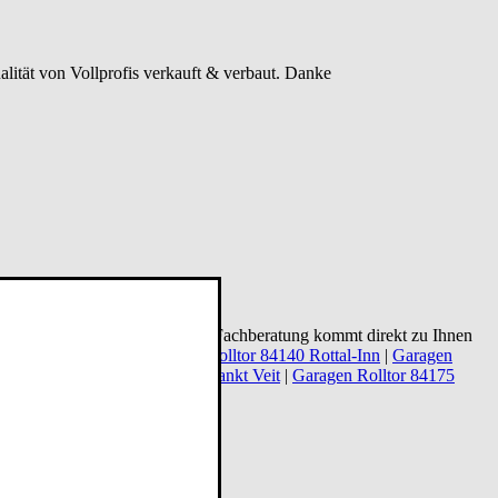
alität von Vollprofis verkauft & verbaut. Danke
sprechen Sie mit uns. Unsere Fachberatung kommt direkt zu Ihnen
oder
Doppelgarage
.
Garagen Rolltor 84140 Rottal-Inn
|
Garagen
gen Rolltor 84494 Neumarkt-Sankt Veit
|
Garagen Rolltor 84175