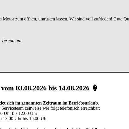
n Motor zum öffnen, umrüsten lassen. Wir sind voll zufrieden! Gute Qu
n Termin an:
 vom 03.08.2026 bis 14.08.2026 🍦
ich für ein
elektrisches Rolltor
interessieren und in
Gangkofen
wohnen, 
ie erhalten Ihr persönliches Angebot über ein Rolltor für
Einzelgarage
 Rolltor 84339 Unterdietfurt
|
Garagen Rolltor 84546 Egglkofen
|
Gara
et sich im genannten Zeitraum im Betriebsurlaub.
 Serviceteam zeitweise wie folgt telefonisch erreichbar:
00 Uhr bis 12:00 Uhr
olltor in und um Gangkofen
n 13:00 Uhr bis 15:00 Uhr
l, mit Fenster und Tür