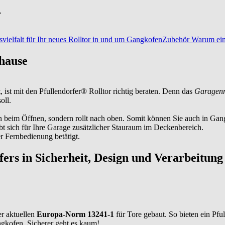
.
vielfalt für Ihr neues Rolltor in und um Gangkofen
Zubehör
Warum ein
hause
 ist mit den Pfullendorfer® Rolltor richtig beraten. Denn das
Garagenr
oll.
n beim Öffnen, sondern rollt nach oben. Somit können Sie auch in
Gan
t sich für Ihre Garage zusätzlicher Stauraum im Deckenbereich.
 Fernbedienung betätigt.
rfers in Sicherheit, Design und Verarbeitung
r aktuellen
Europa-Norm 13241-1
für Tore gebaut. So bieten ein Pf
gkofen
. Sicherer geht es kaum!