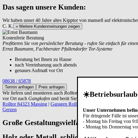
Das sagen unsere Kunden:
Wir haben unser 40 Jahre altes Kipptor von manuell auf elektronische
C. K.
» Weitere Kundenmeinungen zeigen
Kostenfreie Beratung
Profitieren Sie von persönlicher Beratung - rufen Sie einfach für eine
Ernst Baumann, Fachberater Pfullendorfer Tor-Systeme
Beratung bei Ihnen zu Hause
nach Vereinbarung auch abends
genaues Aufmaß vor Ort
08638 / 65878
Termin anfragen
Preis anfragen
☀️Betriebsurlaub
Wir liefern und montieren auch
Rolltore Nähe Gangkofen
. Wenn Sie s
vor Ort nach
Gangkofen
und berät Sie kostenlos und unverbindlich. S
Rolltor 84323 Massing
|
Garagen Rolltor 84326 Falkenberg
|
Garagen
Gerzen
Unser Unternehmen befind
Für dringende Fälle ist unser
- Montag bis Freitag von 9:
Große Gestaltungsvielfalt für Ihr neues R
- Montag bis Donnerstag vo
Holz oder Metall, schlicht oder individuel