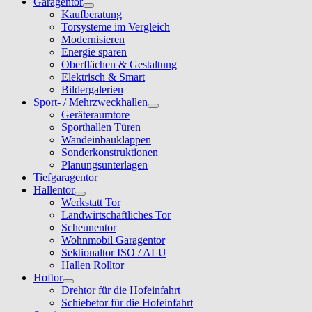
Garagentor
Kaufberatung
Torsysteme im Vergleich
Modernisieren
Energie sparen
Oberflächen & Gestaltung
Elektrisch & Smart
Bildergalerien
Sport- / Mehrzweckhallen
Geräteraumtore
Sporthallen Türen
Wandeinbauklappen
Sonderkonstruktionen
Planungsunterlagen
Tiefgaragentor
Hallentor
Werkstatt Tor
Landwirtschaftliches Tor
Scheunentor
Wohnmobil Garagentor
Sektionaltor ISO / ALU
Hallen Rolltor
Hoftor
Drehtor für die Hofeinfahrt
Schiebetor für die Hofeinfahrt