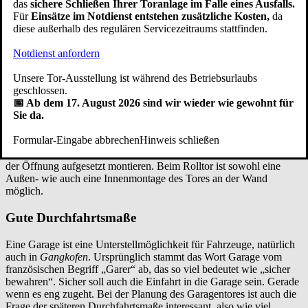
das
sichere Schließen Ihrer Toranlage im Falle eines Ausfalls.
flächenbündig mit der Garagenwand (fassadenbündiges Garagentor)
Für
Einsätze im Notdienst entstehen zusätzliche Kosten,
da
und von außen auf die Öffnung aufgesetzt montieren.
diese außerhalb des regulären Servicezeitraums stattfinden.
Wenn genügend Freiraum im Sturzbereich und an der Seite
vorhanden ist, bietet die Montage hinter der Öffnung, auch hinter
Notdienst anfordern
der Laibung genannt, eine stabile Montageart. Die Torzarge ist hier
direkt mit der Wand verschraubt. Die Montage hinter der Öffnung
Unsere Tor-Ausstellung ist während des Betriebsurlaubs
ist die Standardmontage beim Schwingtor, Sektionaltor und
geschlossen.
Seitensektionaltor.
📅 Ab dem 17. August 2026 sind wir wieder wie gewohnt für
Eine andere Art der Garagentor Montage ist das Tor in der Öffnung
Sie da.
(zwischen der Leibung) zu befestigen. Bei dieser Garagentoreinbau
Variante wird der Spalt zwischen Seitenwand und Torzarge mit
Formular-Eingabe abbrechen
Hinweis schließen
einer Deckleiste abgedeckt. Das Flügeltor lässt sich sowohl
zwischen der Leibung, hinter der Leibung und auch von außen auf
der Öffnung aufgesetzt montieren. Beim Rolltor ist sowohl eine
Außen- wie auch eine Innenmontage des Tores an der Wand
möglich.
Gute Durchfahrtsmaße
Eine Garage ist eine Unterstellmöglichkeit für Fahrzeuge, natürlich
auch in
Gangkofen
. Ursprünglich stammt das Wort Garage vom
französischen Begriff „Garer“ ab, das so viel bedeutet wie „sicher
bewahren“. Sicher soll auch die Einfahrt in die Garage sein. Gerade
wenn es eng zugeht. Bei der Planung des Garagentores ist auch die
Frage der späteren Durchfahrtsmaße interessant, also wie viel