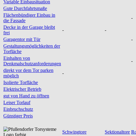
Variable Einbausituation
Gute Durchfahrtsmaße
Flächenbündiger Einbau in
-
die Fassade
Decke in der Garage bleibt
-
-
frei
Garagentor mit Tür
-
Gestaltungsmöglichkeiten der
Torfläche
Einhalten von
-
Denkmalschutzanforderungen
direkt vor dem Tor parken
-
möglich
Isolierte Torfläche
Elektrischer Betrieb
gut von Hand zu öffnen
Leiser Torlauf
Einbruchschutz
Günstiger Preis
Schwingtore
Sektionaltore
Ro