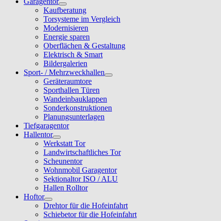
Garagentor
Kaufberatung
Torsysteme im Vergleich
Modernisieren
Energie sparen
Oberflächen & Gestaltung
Elektrisch & Smart
Bildergalerien
Sport- / Mehrzweckhallen
Geräteraumtore
Sporthallen Türen
Wandeinbauklappen
Sonderkonstruktionen
Planungsunterlagen
Tiefgaragentor
Hallentor
Werkstatt Tor
Landwirtschaftliches Tor
Scheunentor
Wohnmobil Garagentor
Sektionaltor ISO / ALU
Hallen Rolltor
Hoftor
Drehtor für die Hofeinfahrt
Schiebetor für die Hofeinfahrt