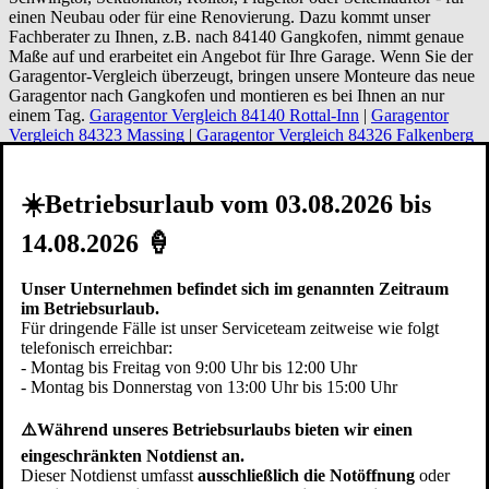
einen Neubau oder für eine Renovierung. Dazu kommt unser
Fachberater zu Ihnen, z.B. nach 84140 Gangkofen, nimmt genaue
Maße auf und erarbeitet ein Angebot für Ihre Garage. Wenn Sie der
Garagentor-Vergleich überzeugt, bringen unsere Monteure das neue
Garagentor nach Gangkofen und montieren es bei Ihnen an nur
einem Tag.
Garagentor Vergleich 84140 Rottal-Inn
|
Garagentor
Vergleich 84323 Massing
|
Garagentor Vergleich 84326 Falkenberg
|
Garagentor Vergleich 84339 Unterdietfurt
|
Garagentor Vergleich
84546 Egglkofen
|
Garagentor Vergleich 84494 Neumarkt-Sankt
Veit
|
Garagentor Vergleich 84175 Gerzen
|
Garagentor Vergleich
☀️Betriebsurlaub vom 03.08.2026 bis
84160 Frontenhausen
|
Garagentor Vergleich 84168 Aham
|
Garagentor Vergleich 84163 Marklkofen
|
Garagentor Vergleich
14.08.2026 🍦
84552 Geratskirchen
Unser Unternehmen befindet sich im genannten Zeitraum
Erläuterungen zum Garagentor-
im Betriebsurlaub.
Vergleich der verschiedenen Typen
Für dringende Fälle ist unser Serviceteam zeitweise wie folgt
telefonisch erreichbar:
- Montag bis Freitag von 9:00 Uhr bis 12:00 Uhr
Variable Einbausituation
- Montag bis Donnerstag von 13:00 Uhr bis 15:00 Uhr
Abhängig von den Gegebenheiten in der
Garage
Gangkofen
⚠️Während unseres Betriebsurlaubs bieten wir einen
können Tore auf unterschiedliche Arten eingebaut werden. Je nach
eingeschränkten Notdienst an.
Tortyp lässt sich das Garagentor hinter der Öffnung (hinter der
Dieser Notdienst umfasst
ausschließlich die Notöffnung
oder
Laibung), zwischen der Öffnung (zwischen der Leibung),