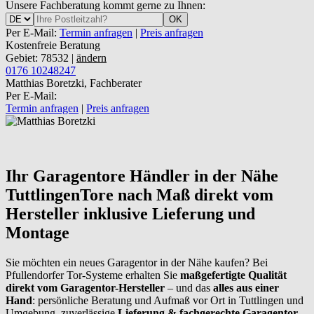
Unsere Fachberatung kommt gerne zu Ihnen:
OK
Per E-Mail:
Termin anfragen
|
Preis anfragen
Kostenfreie Beratung
Gebiet: 78532 |
ändern
0176 10248247
Matthias Boretzki, Fachberater
Per E-Mail:
Termin anfragen
|
Preis anfragen
Ihr Garagentore Händler in der Nähe
Tuttlingen
Tore nach Maß direkt vom
Hersteller inklusive Lieferung und
Montage
Sie möchten ein neues Garagentor in der Nähe kaufen? Bei
Pfullendorfer Tor-Systeme erhalten Sie
maßgefertigte Qualität
direkt vom Garagentor-Hersteller
– und das
alles aus einer
Hand
: persönliche Beratung und Aufmaß vor Ort in Tuttlingen und
Umgebung, zuverlässige
Lieferung & fachgerechte Garagentor-