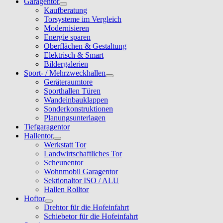
Garagentor
Kaufberatung
Torsysteme im Vergleich
Modernisieren
Energie sparen
Oberflächen & Gestaltung
Elektrisch & Smart
Bildergalerien
Sport- / Mehrzweckhallen
Geräteraumtore
Sporthallen Türen
Wandeinbauklappen
Sonderkonstruktionen
Planungsunterlagen
Tiefgaragentor
Hallentor
Werkstatt Tor
Landwirtschaftliches Tor
Scheunentor
Wohnmobil Garagentor
Sektionaltor ISO / ALU
Hallen Rolltor
Hoftor
Drehtor für die Hofeinfahrt
Schiebetor für die Hofeinfahrt