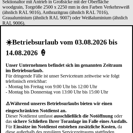
Sektionaltor mit Antrieb in Großsicke mit der Oberfläche
woodgrain, Torgröße 2500 x 2250 mm in den Farben Verkehrsweiß
(ähnlich RAL 9016), Anthrazitgrau (ähnlich RAL 7016),
Graualuminium (ähnlich RAL 9007) oder Weißaluminium (ähnlich
RAL 9006).
★ Jetzt ab € 2.649,- inkl. MwSt
✔ Kostenfreie Lieferung und Montage im Raum Tuttlingen!
☀️Betriebsurlaub vom 03.08.2026 bis
zzgl. eventuell anfallender Kosten für Ausbau und Entsorgung des
alten Tores, Sanierung der Schwellenschiene etc.
14.08.2026 🍦
Hier kostenfreien Vor-Ort-Termin vereinbaren
Unser Unternehmen befindet sich im genannten Zeitraum
Doppel-Garagentor
Sektionaltor mit Einbau
im Betriebsurlaub.
Für dringende Fälle ist unser Serviceteam zeitweise wie folgt
telefonisch erreichbar:
Sektionaltor mit Antrieb in Großlamelle mit der Oberfläche
- Montag bis Freitag von 9:00 Uhr bis 12:00 Uhr
woodgrain, Torgröße 5000 x 2250 mm in den Farben Verkehrsweiß
- Montag bis Donnerstag von 13:00 Uhr bis 15:00 Uhr
(ähnlich RAL 9016), Anthrazitgrau (ähnlich RAL 7016),
Graualuminium (ähnlich RAL 9007) oder Weißaluminium (ähnlich
⚠️Während unseres Betriebsurlaubs bieten wir einen
RAL 9006).
eingeschränkten Notdienst an.
★ Jetzt ab € 4.759,- inkl. MwSt
Dieser Notdienst umfasst
ausschließlich die Notöffnung
oder
✔ Kostenfreie Lieferung und Montage im Raum Tuttlingen!
das
sichere Schließen Ihrer Toranlage im Falle eines Ausfalls.
Für
Einsätze im Notdienst entstehen zusätzliche Kosten,
da
zzgl. eventuell anfallender Kosten für Ausbau und Entsorgung des
diese außerhalb des regulären Servicezeitraums stattfinden.
alten Tores, Sanierung der Schwellenschiene etc.