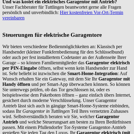
Und was kostet ein elektrisches Garagentor mit Antrieb?
Unser Fachberater für Tuttlingen beantwortet gerne alle Fragen
persönlich und unverbindlich:
Hier kostenfreien Vor-Ort-Termin
vereinbaren
Steuerungen für elektrische Garagentore
Wir bieten verschiedene Bedienmöglichkeiten an: Klassisch per
Handsender (kleiner Funkfernbedienung für den Schlüsselbund)
oder auch per fest installiertem Codetaster an der Außenseite Ihrer
Garage – so können Familienmitglieder das
Garagentor elektrisch
per PIN-Eingabe
öffnen, selbst wenn kein Handsender zur Hand
ist. Sehr beliebt ist inzwischen die
Smart-Home-Integration
: Auf
Wunsch erhalten Sie ein Gateway, mit dem Sie Ihr
Garagentor mit
Handy öffnen
und per Smart-App überwachen können. So können
Sie unterwegs prüfen, ob das Tor geschlossen ist, oder es
beispielsweise dem Paketboten öffnen – ganz einfach übers Internet,
gesichert durch moderne Verschlüsselung. Unser Garagentor
Antrieb lässt sich auch in gängige Smart-Home-Systeme einbinden,
sodass Ihr
Garagentor in Tuttlingen
Teil Ihres vernetzten Zuhauses
wird. Selbstverständlich beraten wir Sie, welcher
Garagentor
Antrieb
und welche Steuerungsart am besten zu Ihren Bedürfnissen
passen. Mit einem Pfullendorfer Tor-Systeme Garagentor-Antrieb
genießen Sie jeden Tag den Luxus, Ihr
Garagentor elektrisch (mit