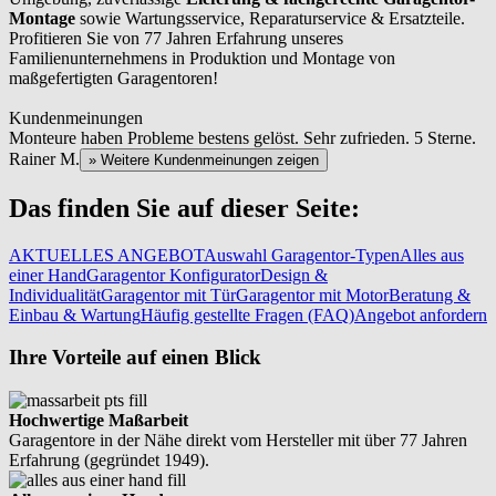
Montage
sowie Wartungsservice, Reparaturservice & Ersatzteile.
Profitieren Sie von 77 Jahren Erfahrung unseres
Familienunternehmens in Produktion und Montage von
maßgefertigten Garagentoren!
Kundenmeinungen
Monteure haben Probleme bestens gelöst. Sehr zufrieden. 5 Sterne.
Rainer M.
» Weitere Kundenmeinungen zeigen
Das finden Sie auf dieser Seite:
AKTUELLES ANGEBOT
Auswahl Garagentor-Typen
Alles aus
einer Hand
Garagentor Konfigurator
Design &
Individualität
Garagentor mit Tür
Garagentor mit Motor
Beratung &
Einbau & Wartung
Häufig gestellte Fragen (FAQ)
Angebot anfordern
Ihre Vorteile auf einen Blick
Hochwertige Maßarbeit
Garagentore in der Nähe direkt vom Hersteller mit über 77 Jahren
Erfahrung (gegründet 1949).