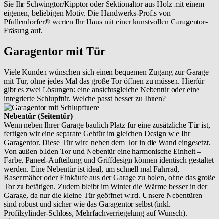
Sie Ihr Schwingtor/Kipptor oder Sektionaltor aus Holz mit einem
eigenen, beliebigen Motiv. Die Handwerks-Profis von
Pfullendorfer® werten Ihr Haus mit einer kunstvollen Garagentor-
Fräsung auf.
Garagentor mit Tür
Viele Kunden wünschen sich einen bequemen Zugang zur Garage
mit Tür, ohne jedes Mal das große Tor öffnen zu müssen. Hierfür
gibt es zwei Lösungen: eine ansichtsgleiche Nebentür oder eine
integrierte Schlupftür. Welche passt besser zu Ihnen?
Nebentür (Seitentür)
Wenn neben Ihrer Garage baulich Platz für eine zusätzliche Tür ist,
fertigen wir eine separate Gehtür im gleichen Design wie Ihr
Garagentor. Diese Tür wird neben dem Tor in die Wand eingesetzt.
Von außen bilden Tor und Nebentür eine harmonische Einheit –
Farbe, Paneel-Aufteilung und Griffdesign können identisch gestaltet
werden. Eine Nebentür ist ideal, um schnell mal Fahrrad,
Rasenmäher oder Einkäufe aus der Garage zu holen, ohne das große
Tor zu betätigen. Zudem bleibt im Winter die Wärme besser in der
Garage, da nur die kleine Tür geöffnet wird. Unsere Nebentüren
sind robust und sicher wie das Garagentor selbst (inkl.
Profilzylinder-Schloss, Mehrfachverriegelung auf Wunsch).