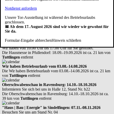
Hier kostenfreien Vor-Ort-Termin vereinbaren
Notdienst anfordern
Hier treffen Sie uns persönlich: Messen -
Unsere Tor-Ausstellung ist während des Betriebsurlaubs
Ausstellungen - Infotage
geschlossen.
📅 Ab dem 17. August 2026 sind wir wieder wie gewohnt für
Sie da.
Hausmesse in Pfullendorf: 18.09.-19.09.2026
Besuchen Sie unsere Ausstellung in unserem Produktionswerk in
Formular-Eingabe abbrechen
Hinweis schließen
Aach-Linz.
Wir haben von 10.00 Uhr bis 17.00 Uhr für Sie geöffnet.
Die Hausmesse in Pfullendorf: 18.09.-19.09.2026 ist ca. 21 km von
Tuttlingen
entfernt
Wir haben Betriebsurlaub vom 03.08.-14.08.2026
Die Wir haben Betriebsurlaub vom 03.08.-14.08.2026 ist ca. 21 km
von
Tuttlingen
entfernt
Oberschwabenschau in Ravensburg: 14.10.-18.10.2026
Informieren Sie sich bei uns in Halle 12, Stand Nr. b22
Die Oberschwabenschau in Ravensburg: 14.10.-18.10.2026 ist ca.
39 km von
Tuttlingen
entfernt
"Haus | Bau | Energie" in Sindelfingen: 07.11.-08.11.2026
Besuchen Sie uns am Stand Nr. 04