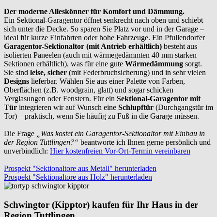
Der moderne Alleskönner für Komfort und Dämmung.
Ein Sektional-Garagentor öffnet senkrecht nach oben und schiebt
sich unter die Decke. So sparen Sie Platz vor und in der Garage –
ideal für kurze Einfahrten oder hohe Fahrzeuge. Ein Pfullendorfer
Garagentor-Sektionaltor (mit Antrieb erhältlich)
besteht aus
isolierten Paneelen (auch mit wärmegedämmten 40 mm starken
Sektionen erhältlich), was für eine gute
Wärmedämmung
sorgt.
Sie sind
leise, sicher
(mit Federbruchsicherung) und in sehr vielen
Designs
lieferbar. Wählen Sie aus einer Palette von Farben,
Oberflächen (z.B. woodgrain, glatt) und sogar schicken
Verglasungen oder Fenstern. Für ein
Sektional-Garagentor mit
Tür
integrieren wir auf Wunsch eine
Schlupftür
(Durchgangstür im
Tor) – praktisch, wenn Sie häufig zu Fuß in die Garage müssen.
Die Frage
„Was kostet ein Garagentor-Sektionaltor mit Einbau in
der Region Tuttlingen?“
beantworte ich Ihnen gerne persönlich und
unverbindlich:
Hier kostenfreien Vor-Ort-Termin vereinbaren
Prospekt "Sektionaltore aus Metall" herunterladen
Prospekt "Sektionaltore aus Holz" herunterladen
Schwingtor (Kipptor) kaufen für Ihr Haus in der
Region Tuttlingen