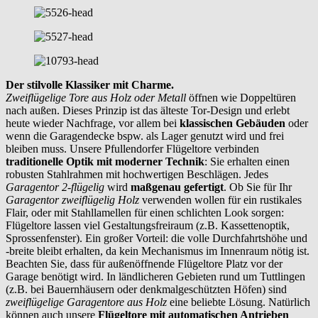
Der stilvolle Klassiker mit Charme.
Zweiflügelige Tore aus Holz oder Metall
öffnen wie Doppeltüren
nach außen. Dieses Prinzip ist das älteste Tor-Design und erlebt
heute wieder Nachfrage, vor allem bei
klassischen Gebäuden
oder
wenn die Garagendecke bspw. als Lager genutzt wird und frei
bleiben muss. Unsere Pfullendorfer Flügeltore verbinden
traditionelle Optik mit moderner Technik
: Sie erhalten einen
robusten Stahlrahmen mit hochwertigen Beschlägen. Jedes
Garagentor 2-flügelig
wird
maßgenau gefertigt
. Ob Sie für Ihr
Garagentor zweiflügelig Holz
verwenden wollen für ein rustikales
Flair, oder mit Stahllamellen für einen schlichten Look sorgen:
Flügeltore lassen viel Gestaltungsfreiraum (z.B. Kassettenoptik,
Sprossenfenster). Ein großer Vorteil: die volle Durchfahrtshöhe und
-breite bleibt erhalten, da kein Mechanismus im Innenraum nötig ist.
Beachten Sie, dass für außenöffnende Flügeltore Platz vor der
Garage benötigt wird. In ländlicheren Gebieten rund um Tuttlingen
(z.B. bei Bauernhäusern oder denkmalgeschützten Höfen) sind
zweiflügelige Garagentore aus Holz
eine beliebte Lösung. Natürlich
können auch unsere
Flügeltore mit automatischen Antrieben