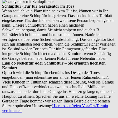
Schlupftür (Tür für Garagentor im Tor)
Wenn seitlich kein Platz für eine extra Tür ist, können wir in Ihr
Garagentor eine Schlupftür integrieren. Das ist eine in das Torblatt
eingelassene Tür, durch die eine erwachsene Person bequem gehen
kann. Unsere Schlupftüren haben einen niedrigen
Schwellenübergang, damit Sie nicht stolpern und auch z.B.
Fahrräder leicht hinein- und herausrollen können. Natürlich
verfügen sie über eine Sicherheitsabschaltung: Das Garagentor lässt
sich nur schließen oder öffnen, wenn die Schlupftür sicher verriegelt
ist. So sind weder Tor noch Tür für Garagentor gefährdet. Eine
integrierte Schlupftür bietet maximalen Komfort, wenn Sie häufig
die Garage betreten, aber keinen Platz für eine Nebentür haben.
Egal ob Nebentür oder Schlupftür – Sie erhalten höchsten
Komfort.
Optisch wird die Schlupftür ebenfalls ins Design des Tores
eingebunden (man erkennt sie nur an der feinen Rahmenkontur).
Viele Kunden in Tuttlingen schätzen diese Lösung, weil sie Garage
und Haus effizient verbindet – etwa um schnell die Mülltonne
rauszustellen oder durch die Garage ins Haus zu gelangen, ohne das
Haupttor zu öffnen. Sprechen Sie uns an, welche Lösung für Ihre
Garage in Frage kommt - wir zeigen Ihnen Beispiele und beraten
Sie zur optimalen Umsetzung:
Hier kostenfreien Vor-Ort-Termin
vereinbaren