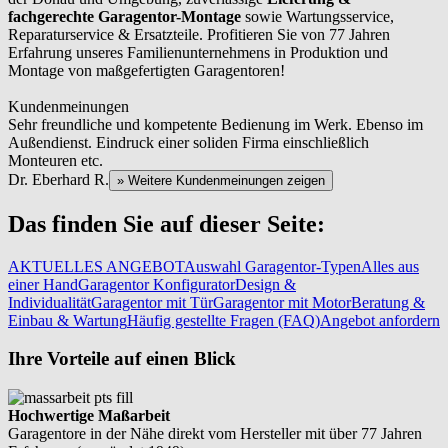
fachgerechte Garagentor-Montage
sowie Wartungsservice,
Reparaturservice & Ersatzteile. Profitieren Sie von 77 Jahren
Erfahrung unseres Familienunternehmens in Produktion und
Montage von maßgefertigten Garagentoren!
Kundenmeinungen
Sehr freundliche und kompetente Bedienung im Werk. Ebenso im
Außendienst. Eindruck einer soliden Firma einschließlich
Monteuren etc.
Dr. Eberhard R.
» Weitere Kundenmeinungen zeigen
Das finden Sie auf dieser Seite:
AKTUELLES ANGEBOT
Auswahl Garagentor-Typen
Alles aus
einer Hand
Garagentor Konfigurator
Design &
Individualität
Garagentor mit Tür
Garagentor mit Motor
Beratung &
Einbau & Wartung
Häufig gestellte Fragen (FAQ)
Angebot anfordern
Ihre Vorteile auf einen Blick
Hochwertige Maßarbeit
Garagentore in der Nähe direkt vom Hersteller mit über 77 Jahren