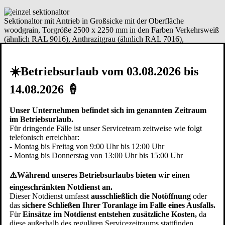
Sektionaltor mit Antrieb in Großsicke mit der Oberfläche
woodgrain, Torgröße 2500 x 2250 mm in den Farben Verkehrsweiß
(ähnlich RAL 9016), Anthrazitgrau (ähnlich RAL 7016),
Graualuminium (ähnlich RAL 9007) oder Weißaluminium (ähnlich
RAL 9006).
★ Jetzt ab € 2.649,- inkl. MwSt
☀️Betriebsurlaub vom 03.08.2026 bis
✔ Kostenfreie Lieferung und Montage im Raum Mühlheim an
der Donau!
14.08.2026 🍦
zzgl. eventuell anfallender Kosten für Ausbau und Entsorgung des
Unser Unternehmen befindet sich im genannten Zeitraum
alten Tores, Sanierung der Schwellenschiene etc.
im Betriebsurlaub.
Hier kostenfreien Vor-Ort-Termin vereinbaren
Für dringende Fälle ist unser Serviceteam zeitweise wie folgt
telefonisch erreichbar:
Doppel-Garagentor
Sektionaltor mit Einbau
- Montag bis Freitag von 9:00 Uhr bis 12:00 Uhr
- Montag bis Donnerstag von 13:00 Uhr bis 15:00 Uhr
Sektionaltor mit Antrieb in Großlamelle mit der Oberfläche
⚠️Während unseres Betriebsurlaubs bieten wir einen
woodgrain, Torgröße 5000 x 2250 mm in den Farben Verkehrsweiß
eingeschränkten Notdienst an.
(ähnlich RAL 9016), Anthrazitgrau (ähnlich RAL 7016),
Dieser Notdienst umfasst
ausschließlich die Notöffnung
oder
Graualuminium (ähnlich RAL 9007) oder Weißaluminium (ähnlich
das
sichere Schließen Ihrer Toranlage im Falle eines Ausfalls.
RAL 9006).
Für
Einsätze im Notdienst entstehen zusätzliche Kosten,
da
★ Jetzt ab € 4.759,- inkl. MwSt
diese außerhalb des regulären Servicezeitraums stattfinden.
✔ Kostenfreie Lieferung und Montage im Raum Mühlheim an