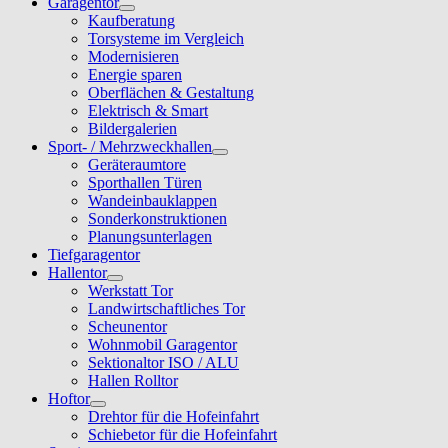
Garagentor
Kaufberatung
Torsysteme im Vergleich
Modernisieren
Energie sparen
Oberflächen & Gestaltung
Elektrisch & Smart
Bildergalerien
Sport- / Mehrzweckhallen
Geräteraumtore
Sporthallen Türen
Wandeinbauklappen
Sonderkonstruktionen
Planungsunterlagen
Tiefgaragentor
Hallentor
Werkstatt Tor
Landwirtschaftliches Tor
Scheunentor
Wohnmobil Garagentor
Sektionaltor ISO / ALU
Hallen Rolltor
Hoftor
Drehtor für die Hofeinfahrt
Schiebetor für die Hofeinfahrt