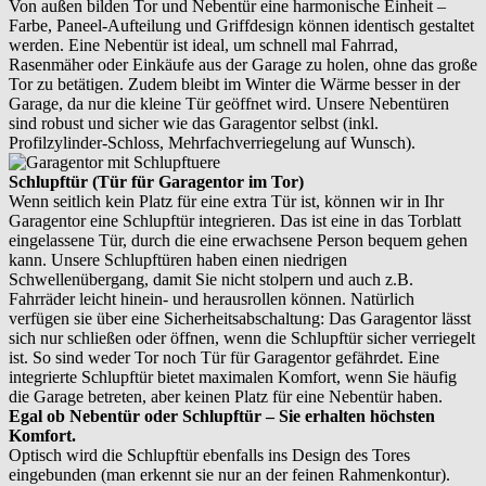
Von außen bilden Tor und Nebentür eine harmonische Einheit –
Farbe, Paneel-Aufteilung und Griffdesign können identisch gestaltet
werden. Eine Nebentür ist ideal, um schnell mal Fahrrad,
Rasenmäher oder Einkäufe aus der Garage zu holen, ohne das große
Tor zu betätigen. Zudem bleibt im Winter die Wärme besser in der
Garage, da nur die kleine Tür geöffnet wird. Unsere Nebentüren
sind robust und sicher wie das Garagentor selbst (inkl.
Profilzylinder-Schloss, Mehrfachverriegelung auf Wunsch).
Schlupftür (Tür für Garagentor im Tor)
Wenn seitlich kein Platz für eine extra Tür ist, können wir in Ihr
Garagentor eine Schlupftür integrieren. Das ist eine in das Torblatt
eingelassene Tür, durch die eine erwachsene Person bequem gehen
kann. Unsere Schlupftüren haben einen niedrigen
Schwellenübergang, damit Sie nicht stolpern und auch z.B.
Fahrräder leicht hinein- und herausrollen können. Natürlich
verfügen sie über eine Sicherheitsabschaltung: Das Garagentor lässt
sich nur schließen oder öffnen, wenn die Schlupftür sicher verriegelt
ist. So sind weder Tor noch Tür für Garagentor gefährdet. Eine
integrierte Schlupftür bietet maximalen Komfort, wenn Sie häufig
die Garage betreten, aber keinen Platz für eine Nebentür haben.
Egal ob Nebentür oder Schlupftür – Sie erhalten höchsten
Komfort.
Optisch wird die Schlupftür ebenfalls ins Design des Tores
eingebunden (man erkennt sie nur an der feinen Rahmenkontur).