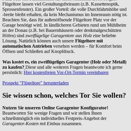
Flügeltore lassen viel Gestaltungsfreiraum (z.B. Kassettenoptik,
Sprossenfenster). Ein großer Vorteil: die volle Durchfahrtshöhe und
-breite bleibt erhalten, da kein Mechanismus im Innenraum nötig ist.
Beachten Sie, dass für außenöffnende Flügeltore Platz vor der
Garage benötigt wird. In ländlicheren Gebieten rund um Mühlheim
an der Donau (z.B. bei Bauernhäusern oder denkmalgeschützten
Höfen) sind
zweiflügelige Garagentore aus Holz
eine beliebte
Lösung. Natürlich können auch unsere
Flügeltore mit
automatischen Antrieben
versehen werden – für Komfort beim
Öffnen und Schließen auf Knopfdruck.
Was kostet es, ein zweiflügeliges Garagentor (Holz oder Metall)
zu kaufen?
Diese und alle weiteren Fragen beantworte ich gerne
persönlich:
Hier kostenfreien Vor-Ort-Termin vereinbaren
Prospekt "Flügeltore" herunterladen
Sie wissen schon, welches Tor Sie wollen?
Nutzen Sie unseren Online Garagentor Konfigurator!
Beantworten Sie wenige Fragen und wir stellen Ihnen
schnellstmöglich ein individuelles Festpreis-Angebot der
Garagentor-Kosten mit Einbau
zusammen.