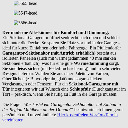
Der moderne Alleskönner für Komfort und Dämmung.
Ein Sektional-Garagentor öffnet senkrecht nach oben und schiebt
sich unter die Decke. So sparen Sie Platz vor und in der Garage –
ideal für kurze Einfahrten oder hohe Fahrzeuge. Ein Pfullendorfer
Garagentor-Sektionaltor (mit Antrieb erhältlich)
besteht aus
isolierten Paneelen (auch mit wärmegedämmten 40 mm starken
Sektionen erhältlich), was für eine gute
Wärmedämmung
sorgt.
Sie sind
leise, sicher
(mit Federbruchsicherung) und in sehr vielen
Designs
lieferbar. Wählen Sie aus einer Palette von Farben,
Oberflächen (z.B. woodgrain, glatt) und sogar schicken
Verglasungen oder Fenstern. Für ein
Sektional-Garagentor mit
Tür
integrieren wir auf Wunsch eine
Schlupftür
(Durchgangstür im
Tor) – praktisch, wenn Sie häufig zu Fuß in die Garage müssen.
Die Frage
„Was kostet ein Garagentor-Sektionaltor mit Einbau in
der Region Mühlheim an der Donau?“
beantworte ich Ihnen gerne
persönlich und unverbindlich:
Hier kostenfreien Vor-Ort-Termin
vereinbaren