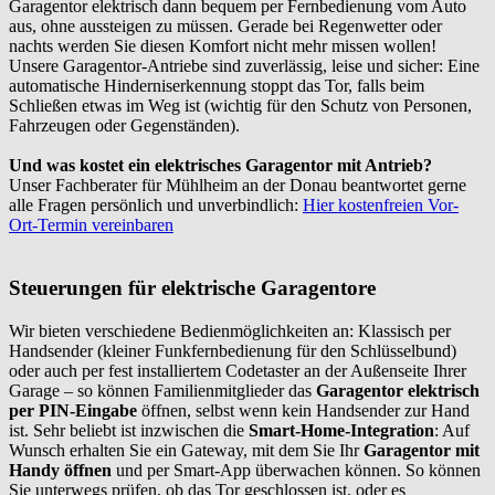
Garagentor elektrisch dann bequem per Fernbedienung vom Auto
aus, ohne aussteigen zu müssen. Gerade bei Regenwetter oder
nachts werden Sie diesen Komfort nicht mehr missen wollen!
Unsere Garagentor-Antriebe sind zuverlässig, leise und sicher: Eine
automatische Hinderniserkennung stoppt das Tor, falls beim
Schließen etwas im Weg ist (wichtig für den Schutz von Personen,
Fahrzeugen oder Gegenständen).
Und was kostet ein elektrisches Garagentor mit Antrieb?
Unser Fachberater für Mühlheim an der Donau beantwortet gerne
alle Fragen persönlich und unverbindlich:
Hier kostenfreien Vor-
Ort-Termin vereinbaren
Steuerungen für elektrische Garagentore
Wir bieten verschiedene Bedienmöglichkeiten an: Klassisch per
Handsender (kleiner Funkfernbedienung für den Schlüsselbund)
oder auch per fest installiertem Codetaster an der Außenseite Ihrer
Garage – so können Familienmitglieder das
Garagentor elektrisch
per PIN-Eingabe
öffnen, selbst wenn kein Handsender zur Hand
ist. Sehr beliebt ist inzwischen die
Smart-Home-Integration
: Auf
Wunsch erhalten Sie ein Gateway, mit dem Sie Ihr
Garagentor mit
Handy öffnen
und per Smart-App überwachen können. So können
Sie unterwegs prüfen, ob das Tor geschlossen ist, oder es