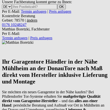
Unsere Fachberatung kommt gerne zu Ihnen:
OK
Per E-Mail:
Termin anfragen
|
Preis anfragen
Kostenfreie Beratung
Gebiet: 78570 |
ändern
0176 10248247
Matthias Boretzki, Fachberater
Per E-Mail:
Termin anfragen
|
Preis anfragen
Ihr Garagentore Händler in der Nähe
Mühlheim an der Donau
Tore nach Maß
direkt vom Hersteller inklusive Lieferung
und Montage
Sie möchten ein neues Garagentor in der Nähe kaufen? Bei
Pfullendorfer Tor-Systeme erhalten Sie
maßgefertigte Qualität
direkt vom Garagentor-Hersteller
– und das
alles aus einer
Hand
: persönliche Beratung und Aufmaß vor Ort in Mühlheim an
der Donau und Umgebung, zuverlässige
Lieferung &