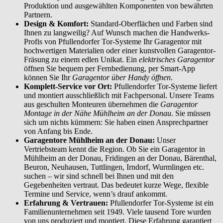
Produktion und ausgewählten Komponenten von bewährten
Partnern.
Design & Komfort:
Standard-Oberflächen und Farben sind
Ihnen zu langweilig? Auf Wunsch machen die Handwerks-
Profis von Pfullendorfer Tor-Systeme Ihr Garagentor mit
hochwertigen Materialien oder einer kunstvollen Garagentor-
Fräsung zu einem edlen Unikat. Ein
elektrisches Garagentor
öffnen Sie bequem per Fernbedienung, per Smart-App
können Sie Ihr
Garagentor über Handy öffnen
.
Komplett-Service vor Ort:
Pfullendorfer Tor-Systeme liefert
und montiert ausschließlich mit Fachpersonal. Unsere Teams
aus geschulten Monteuren übernehmen die
Garagentor
Montage in der Nähe Mühlheim an der Donau
. Sie müssen
sich um nichts kümmern: Sie haben einen Ansprechpartner
von Anfang bis Ende.
Garagentore Mühlheim an der Donau:
Unser
Vertriebsteam kennt die Region. Ob Sie ein Garagentor in
Mühlheim an der Donau, Fridingen an der Donau, Bärenthal,
Beuron, Neuhausen, Tuttlingen, Irndorf, Wurmlingen etc.
suchen – wir sind schnell bei Ihnen und mit den
Gegebenheiten vertraut. Das bedeutet kurze Wege, flexible
Termine und Service, wenn’s drauf ankommt.
Erfahrung & Vertrauen:
Pfullendorfer Tor-Systeme ist ein
Familienunternehmen seit 1949. Viele tausend Tore wurden
von uns produziert und montiert. Diese Erfahrung garantiert