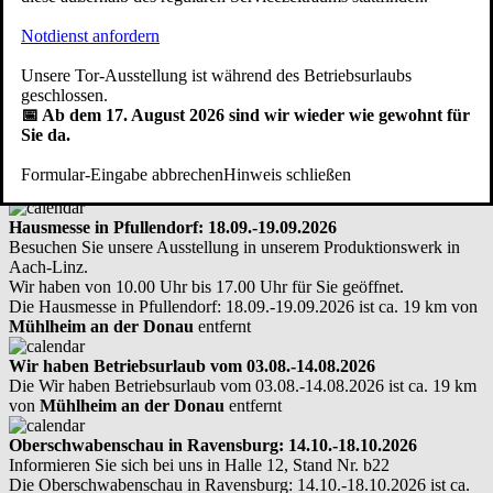
der Donau!
Notdienst anfordern
zzgl. eventuell anfallender Kosten für Ausbau und Entsorgung des
Unsere Tor-Ausstellung ist während des Betriebsurlaubs
alten Tores, Sanierung der Schwellenschiene etc.
geschlossen.
Hier kostenfreien Vor-Ort-Termin vereinbaren
📅 Ab dem 17. August 2026 sind wir wieder wie gewohnt für
Sie da.
Hier treffen Sie uns persönlich: Messen -
Ausstellungen - Infotage
Formular-Eingabe abbrechen
Hinweis schließen
Hausmesse in Pfullendorf: 18.09.-19.09.2026
Besuchen Sie unsere Ausstellung in unserem Produktionswerk in
Aach-Linz.
Wir haben von 10.00 Uhr bis 17.00 Uhr für Sie geöffnet.
Die Hausmesse in Pfullendorf: 18.09.-19.09.2026 ist ca. 19 km von
Mühlheim an der Donau
entfernt
Wir haben Betriebsurlaub vom 03.08.-14.08.2026
Die Wir haben Betriebsurlaub vom 03.08.-14.08.2026 ist ca. 19 km
von
Mühlheim an der Donau
entfernt
Oberschwabenschau in Ravensburg: 14.10.-18.10.2026
Informieren Sie sich bei uns in Halle 12, Stand Nr. b22
Die Oberschwabenschau in Ravensburg: 14.10.-18.10.2026 ist ca.