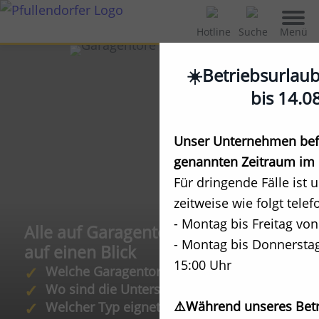
Menü
Hotline
Suche
☀️Betriebsurlau
bis 14.0
Unser Unternehmen befi
genannten Zeitraum im 
Für dringende Fälle ist 
zeitweise wie folgt telef
- Montag bis Freitag von
Alle auf Garagentor-Arten
- Montag bis Donnerstag
auf einen Blick
15:00 Uhr
Welche Garagentore gibt es?
Wo sind die Unterschiede?
⚠️Während unseres Betr
Welcher Typ eignet sich für mein Haus?