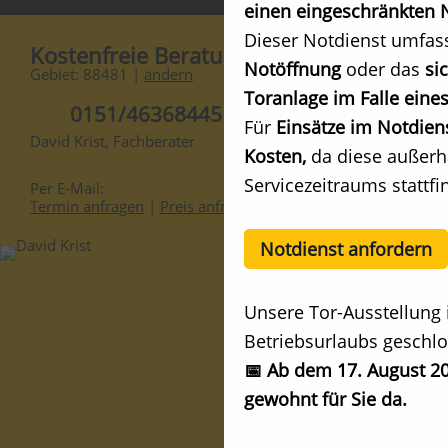
einen eingeschränkten N
Dieser Notdienst umfas
Kostenfreie Beratung
Notöffnung
oder das
si
Gebiet: 88481 |
ändern
Toranlage im Falle eines
0151/46368445
Für
Einsätze im Notdien
David Krist, Fachberater
Kosten,
da diese außerh
Servicezeitraums stattfi
Per E-Mail:
Termin anfragen
|
Preis anfragen
Notdienst anfordern
Unsere Tor-Ausstellung 
Betriebsurlaubs geschlo
📅 Ab dem 17. August 20
gewohnt für Sie da.