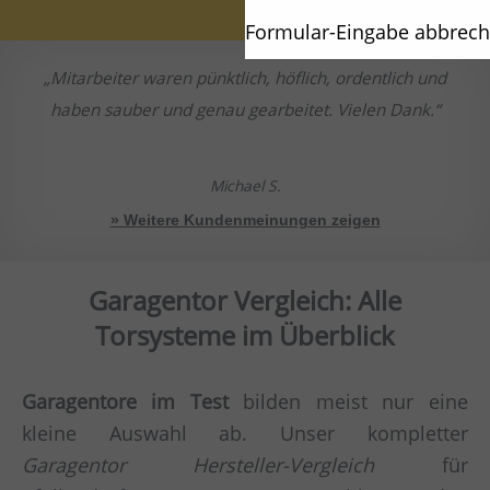
Formular-Eingabe abbrec
Mitarbeiter waren pünktlich, höflich, ordentlich und
haben sauber und genau gearbeitet. Vielen Dank.
Michael S.
» Weitere Kundenmeinungen zeigen
Garagentor Vergleich: Alle
Torsysteme im Überblick
Garagentore im Test
bilden meist nur eine
kleine Auswahl ab. Unser kompletter
Garagentor Hersteller-Vergleich
für