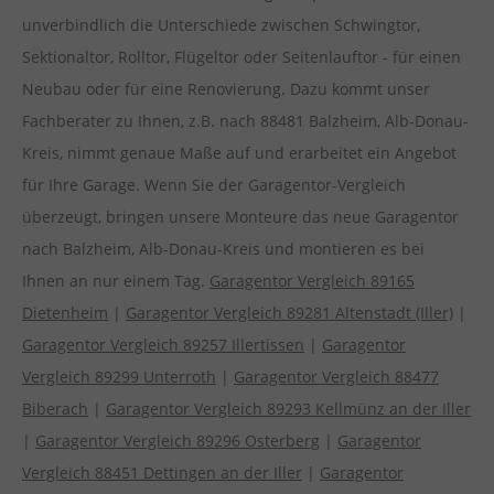
unverbindlich die Unterschiede zwischen Schwingtor,
Sektionaltor, Rolltor, Flügeltor oder Seitenlauftor - für einen
Neubau oder für eine Renovierung. Dazu kommt unser
Fachberater zu Ihnen, z.B. nach 88481 Balzheim, Alb-Donau-
Kreis, nimmt genaue Maße auf und erarbeitet ein Angebot
für Ihre Garage. Wenn Sie der Garagentor-Vergleich
überzeugt, bringen unsere Monteure das neue Garagentor
nach Balzheim, Alb-Donau-Kreis und montieren es bei
Ihnen an nur einem Tag.
Garagentor Vergleich 89165
Dietenheim
|
Garagentor Vergleich 89281 Altenstadt (Iller)
|
Garagentor Vergleich 89257 Illertissen
|
Garagentor
Vergleich 89299 Unterroth
|
Garagentor Vergleich 88477
Biberach
|
Garagentor Vergleich 89293 Kellmünz an der Iller
|
Garagentor Vergleich 89296 Osterberg
|
Garagentor
Vergleich 88451 Dettingen an der Iller
|
Garagentor