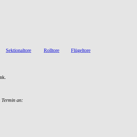
Sektionaltore
Rolltore
Flügeltore
nk.
n Termin an: