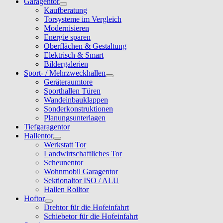
Garagentor
Kaufberatung
Torsysteme im Vergleich
Modernisieren
Energie sparen
Oberflächen & Gestaltung
Elektrisch & Smart
Bildergalerien
Sport- / Mehrzweckhallen
Geräteraumtore
Sporthallen Türen
Wandeinbauklappen
Sonderkonstruktionen
Planungsunterlagen
Tiefgaragentor
Hallentor
Werkstatt Tor
Landwirtschaftliches Tor
Scheunentor
Wohnmobil Garagentor
Sektionaltor ISO / ALU
Hallen Rolltor
Hoftor
Drehtor für die Hofeinfahrt
Schiebetor für die Hofeinfahrt