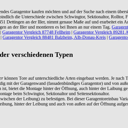
endes Garagentor kaufen möchten und auf der Suche nach einem übers
ndlich die Unterschiede zwischen Schwingtor, Sektionaltor, Rolltor, Fl
1 Dettingen an der Iller, nimmt genaue Maße auf und erarbeitet ein A
en an der Iller und montieren es bei Ihnen an nur einem Tag.
Garagent
|
Garagentor Vergleich 87748 Fellheim
|
Garagentor Vergleich 89281 Alt
|
Garagentor Vergleich 88481 Balzheim, Alb-Donau-Kreis
|
Garagento
der verschiedenen Typen
er
können Tore auf unterschiedliche Arten eingebaut werden. Je nach To
dig mit der Garagenwand (fassadenbündiges Garagentor) und von außen
t, bietet die Montage hinter der Öffnung, auch hinter der Laibung genan
ntage beim Schwingtor, Sektionaltor und Seitensektionaltor.
zwischen der Leibung) zu befestigen. Bei dieser Garagentoreinbau Vari
Leibung, hinter der Leibung und auch von außen auf der Öffnung aufges