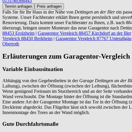
0151/46368445
Termin anfragen
Preis anfragen
Falls Sie für Ihr Haus in der Nähe von
Dettingen an der Iller
ein pass
Systeme. Unser Fachberater erklärt Ihnen gerne persönlich und unverbi
Renovierung. Dazu kommt unser Fachberater zu Ihnen, z.B. nach 8845
überzeugt, bringen unsere Monteure das neue Garagentor nach Detting
88453 Erolzheim
|
Garagentor Vergleich 88457 Kirchdorf an der Iller
Vergleich 88450 Berkheim
|
Garagentor Vergleich 87767 Unterallgäu
Oberroth
Erläuterungen zum Garagentor-Vergleich 
Variable Einbausituation
Abhängig von den Gegebenheiten in der
Garage
Dettingen an der Ill
Laibung), zwischen der Öffnung (zwischen der Leibung), flächenbün
Wenn genügend Freiraum im Sturzbereich und an der Seite vorhanden is
Wand verschraubt. Die Montage hinter der Öffnung ist die Standardmo
Eine andere Art der Garagentor Montage ist das Tor in der Öffnung (
Deckleiste abgedeckt. Das Flügeltor lässt sich sowohl zwischen der 
Innenmontage des Tores an der Wand möglich.
Gute Durchfahrtsmaße