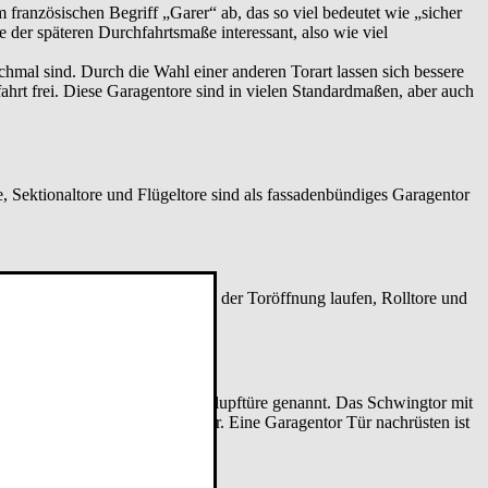
französischen Begriff „Garer“ ab, das so viel bedeutet wie „sicher
 der späteren Durchfahrtsmaße interessant, also wie viel
hmal sind. Durch die Wahl einer anderen Torart lassen sich bessere
ahrt frei. Diese Garagentore sind in vielen Standardmaßen, aber auch
, Sektionaltore und Flügeltore sind als fassadenbündiges Garagentor
tionaltore, die an der Wand neben der Toröffnung laufen, Rolltore und
iese Türe im Tor wird auch Schlupftüre genannt. Das Schwingtor mit
ls das Garagentor ohne Schlupftür. Eine Garagentor Tür nachrüsten ist