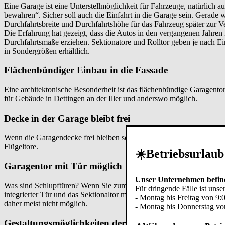
Eine Garage ist eine Unterstellmöglichkeit für Fahrzeuge, natürlich a
bewahren“. Sicher soll auch die Einfahrt in die Garage sein. Gerade 
Durchfahrtsbreite und Durchfahrtshöhe für das Fahrzeug später zur V
Die Erfahrung hat gezeigt, dass die Autos in den vergangenen Jahren
Durchfahrtsmaße erziehen. Sektionatore und Rolltor geben je nach Ein
in Sondergrößen erhältlich.
Flächenbündiger Einbau in die Fassade
Eine architektonische Besonderheit ist das flächenbündige Garagentor
für Gebäude in
Dettingen an der Iller
und anderswo möglich.
Decke in der Garage bleibt frei
Wenn die Garagendecke frei bleiben soll, weil sie beispielsweise als A
Flügeltore.
☀️Betriebsurlaub
Garagentor mit Tür möglich
Unser Unternehmen befind
Was sind Schlupftüren? Wenn Sie zum Betreten der Garage nicht imme
Für dringende Fälle ist unser
integrierter Tür und das Sektionaltor mit Tür sind technisch möglich.
- Montag bis Freitag von 9:
daher meist nicht möglich.
- Montag bis Donnerstag vo
Gestaltungsmöglichkeiten der Torfläche