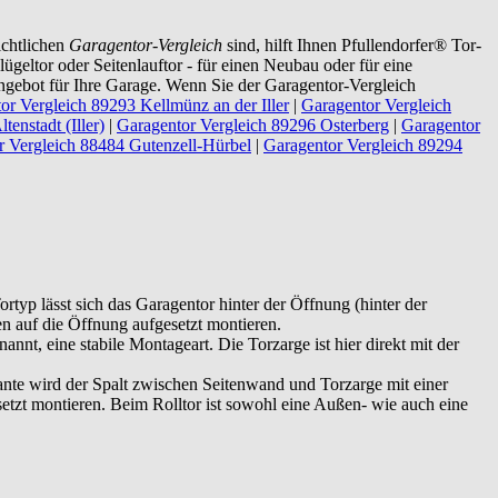
ichtlichen
Garagentor-Vergleich
sind, hilft Ihnen Pfullendorfer® Tor-
ügeltor oder Seitenlauftor - für einen Neubau oder für eine
ngebot für Ihre Garage. Wenn Sie der Garagentor-Vergleich
or Vergleich 89293 Kellmünz an der Iller
|
Garagentor Vergleich
enstadt (Iller)
|
Garagentor Vergleich 89296 Osterberg
|
Garagentor
r Vergleich 88484 Gutenzell-Hürbel
|
Garagentor Vergleich 89294
rtyp lässt sich das Garagentor hinter der Öffnung (hinter der
 auf die Öffnung aufgesetzt montieren.
nt, eine stabile Montageart. Die Torzarge ist hier direkt mit der
ante wird der Spalt zwischen Seitenwand und Torzarge mit einer
etzt montieren. Beim Rolltor ist sowohl eine Außen- wie auch eine