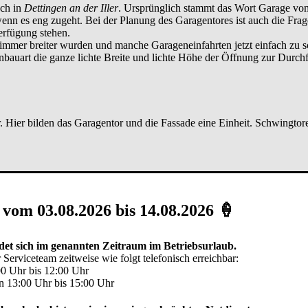
uch in
Dettingen an der Iller
. Ursprünglich stammt das Wort Garage vom 
wenn es eng zugeht. Bei der Planung des Garagentores ist auch die Frage
erfügung stehen.
 immer breiter wurden und manche Garageneinfahrten jetzt einfach zu sc
bauart die ganze lichte Breite und lichte Höhe der Öffnung zur Durchf
. Hier bilden das Garagentor und die Fassade eine Einheit. Schwingtore
bstellfläche benötigt wird, gibt es drei geeignete Torarten: Seiten-Sek
 vom 03.08.2026 bis 14.08.2026 🍦
et sich im genannten Zeitraum im Betriebsurlaub.
r das ganze Tor öffnen möchten, ist eine Tür im Tor sehr praktisch. D
 Serviceteam zeitweise wie folgt telefonisch erreichbar:
 Das Garagentor mit integrierter Tür besitzt eine andere Konstruktion a
00 Uhr bis 12:00 Uhr
n 13:00 Uhr bis 15:00 Uhr