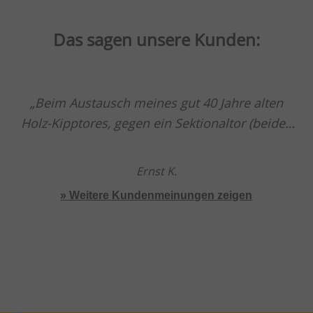
Das sagen unsere Kunden:
Beim Austausch meines gut 40 Jahre alten
Holz-Kipptores, gegen ein Sektionaltor (beides
Pfullendorfer) wurde ich positiv überrascht.
Sowohl durch die kompetente Beratung bei der
Ernst K.
Torauswahl, als auch bei der Montage des
» Weitere Kundenmeinungen zeigen
Tores.