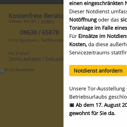
einen eingeschränkten N
Dieser Notdienst umfas
Kostenfreie Beratung
Notöffnung
oder das
si
Gebiet: 84186 |
ändern
Toranlage im Falle eines
08638 / 65878
Für
Einsätze im Notdien
Ernst Baumann, Fachberater
Kosten,
da diese außerh
Servicezeitraums stattfi
Per E-Mail:
Termin anfragen
|
Preis anfragen
Notdienst anfordern
Unsere Tor-Ausstellung 
Betriebsurlaubs geschlo
📅 Ab dem 17. August 20
gewohnt für Sie da.