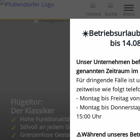
Menü
Hotline
Suche
☀️Betriebsurlau
bis 14.0
Unser Unternehmen befi
genannten Zeitraum im 
Für dringende Fälle ist 
zeitweise wie folgt telef
- Montag bis Freitag von
Flügeltor:
- Montag bis Donnerstag
Der Klassiker
15:00 Uhr
Hohe Funktionalität
Stilvoll an jedem Gebäude
⚠️Während unseres Betr
Grenzenlose Gestaltungsmöglichkeiten