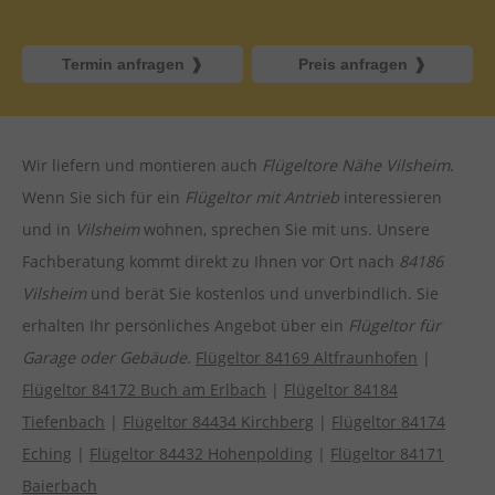
Termin anfragen
Preis anfragen
Wir liefern und montieren auch
Flügeltore Nähe Vilsheim
.
Wenn Sie sich für ein
Flügeltor mit Antrieb
interessieren
und in
Vilsheim
wohnen, sprechen Sie mit uns. Unsere
Fachberatung kommt direkt zu Ihnen vor Ort nach
84186
Vilsheim
und berät Sie kostenlos und unverbindlich. Sie
erhalten Ihr persönliches Angebot über ein
Flügeltor für
Garage oder Gebäude
.
Flügeltor 84169 Altfraunhofen
|
Flügeltor 84172 Buch am Erlbach
|
Flügeltor 84184
Tiefenbach
|
Flügeltor 84434 Kirchberg
|
Flügeltor 84174
Eching
|
Flügeltor 84432 Hohenpolding
|
Flügeltor 84171
Baierbach