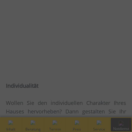
Individualität
Wollen Sie den individuellen Charakter Ihres
Hauses hervorheben? Dann gestalten Sie Ihr
Garagentor nach Ihren Wünschen. Das
Garagentor ist die größte bewegliche Fläche
Inhalt
Kostenfreie
Vor-Ort
Preis
Service
Notdiens