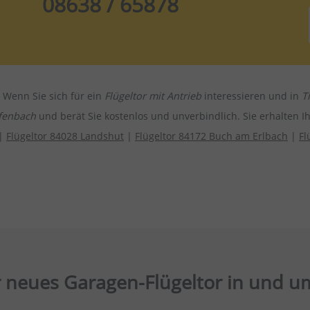
08638 / 65878
. Wenn Sie sich für ein
Flügeltor mit Antrieb
interessieren und in
T
fenbach
und berät Sie kostenlos und unverbindlich. Sie erhalten I
|
Flügeltor 84028 Landshut
|
Flügeltor 84172 Buch am Erlbach
|
Fl
hr neues Garagen-Flügeltor in und 