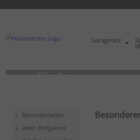
Garagentor
Sp
M
Flügeltor:
Der Klassiker
Hohe Funktionalität
Besonderer
Besonderheiten
Stilvoll an jedem Gebäude
Grenzenlose Gestaltungsmöglich
Ideen Bildgalerie