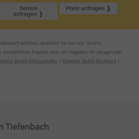
Termin
Preis anfragen
anfragen
iefenbach
wohnen, sprechen Sie mit uns. Unsere
hr persönliches Angebot über ein
Flügeltor für Garage oder
ügeltor 84169 Altfraunhofen
|
Flügeltor 84434 Kirchberg
|
um Tiefenbach