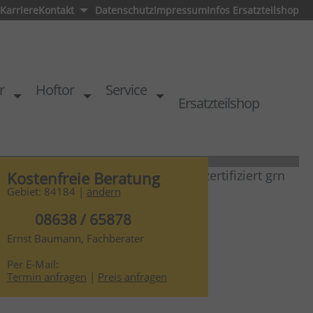
Karriere
Kontakt
Datenschutz
Impressum
Infos Ersatzteilshop
r
Hoftor
Service
Ersatzteilshop
Kostenfreie Beratung
Gebiet: 84184 |
ändern
08638 / 65878
Ernst Baumann, Fachberater
tor nach Maß
Per E-Mail:
Termin anfragen
|
Preis anfragen