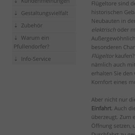
Kundenmeinungen
Flügeltore sind d
historischen Geb
Gestaltungsvielfalt
Neubauten in der
Zubehör
elektrisch
oder m
Warum ein
Außergewöhnlich
Pfullendorfer?
besonderen Char
Flügeltor
kaufen? 
Info-Service
nämlich auch mit
erhalten Sie den
Komfort eines m
Aber nicht nur di
Einfahrt
. Auch di
überzeugt. Zum e
Öffnung setzen, u
Durchfahrt zu ge