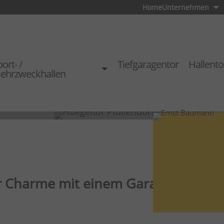
Home
Unternehmen
ort- /
Tiefgaragentor
Hallento
ehrzweckhallen
 Charme mit einem Garagen-Flügel
keiten