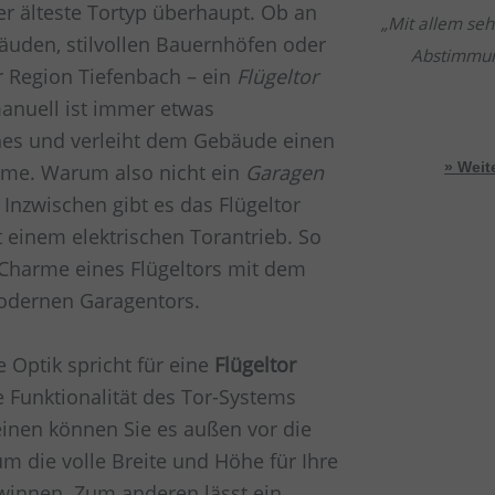
er älteste Tortyp überhaupt. Ob an
Mit allem seh
äuden, stilvollen Bauernhöfen oder
Abstimmung
 Region Tiefenbach – ein
Flügeltor
anuell ist immer etwas
es und verleiht dem Gebäude einen
me. Warum also nicht ein
Garagen
» Wei
Inzwischen gibt es das Flügeltor
 einem elektrischen Torantrieb. So
 Charme eines Flügeltors mit dem
odernen Garagentors.
e Optik spricht für eine
Flügeltor
e Funktionalität des Tor-Systems
inen können Sie es außen vor die
m die volle Breite und Höhe für Ihre
winnen. Zum anderen lässt ein