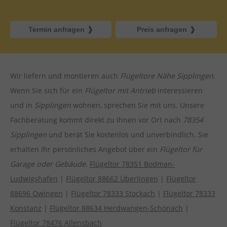
Termin anfragen
Preis anfragen
Wir liefern und montieren auch
Flügeltore Nähe Sipplingen
.
Wenn Sie sich für ein
Flügeltor mit Antrieb
interessieren
und in
Sipplingen
wohnen, sprechen Sie mit uns. Unsere
Fachberatung kommt direkt zu Ihnen vor Ort nach
78354
Sipplingen
und berät Sie kostenlos und unverbindlich. Sie
erhalten Ihr persönliches Angebot über ein
Flügeltor für
Garage oder Gebäude
.
Flügeltor 78351 Bodman-
Ludwigshafen
|
Flügeltor 88662 Überlingen
|
Flügeltor
88696 Owingen
|
Flügeltor 78333 Stockach
|
Flügeltor 78333
Konstanz
|
Flügeltor 88634 Herdwangen-Schönach
|
Flügeltor 78476 Allensbach