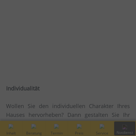
Individualität
Wollen Sie den individuellen Charakter Ihres
Hauses hervorheben? Dann gestalten Sie Ihr
Garagentor nach Ihren Wünschen. Das
Garagentor ist die größte bewegliche Fläche
Inhalt
Kostenfreie
Vor-Ort
Preis
Service
Notdiens