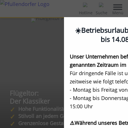
Menü
Hotline
Suche
☀️Betriebsurlau
bis 14.0
Unser Unternehmen befi
genannten Zeitraum im 
Für dringende Fälle ist 
zeitweise wie folgt telef
- Montag bis Freitag von
Flügeltor:
- Montag bis Donnerstag
Der Klassiker
15:00 Uhr
Hohe Funktionalität
Stilvoll an jedem Gebäude
⚠️Während unseres Betr
Grenzenlose Gestaltungsmöglichkeiten