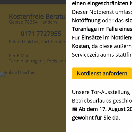
einen eingeschränkten N
Dieser Notdienst umfas
Kostenfreie Beratung
Notöffnung
oder das
si
Gebiet: 78354 |
ändern
Toranlage im Falle eines
0171 7727955
Für
Einsätze im Notdien
Roland Laicher, Fachberater
Kosten,
da diese außerh
Servicezeitraums stattfi
Per E-Mail:
Termin anfragen
|
Preis anfragen
Notdienst anfordern
Unsere Tor-Ausstellung 
Betriebsurlaubs geschlo
📅 Ab dem 17. August 20
gewohnt für Sie da.