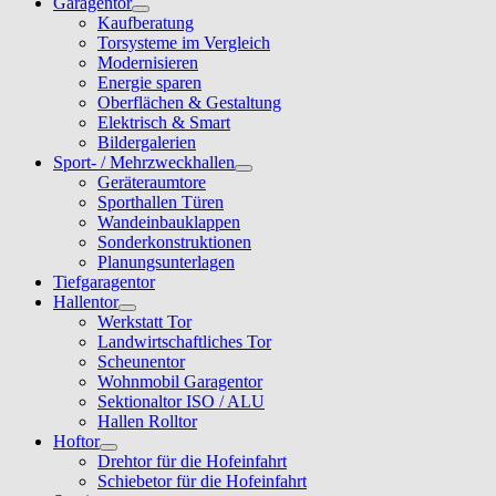
Garagentor
Kaufberatung
Torsysteme im Vergleich
Modernisieren
Energie sparen
Oberflächen & Gestaltung
Elektrisch & Smart
Bildergalerien
Sport- / Mehrzweckhallen
Geräteraumtore
Sporthallen Türen
Wandeinbauklappen
Sonderkonstruktionen
Planungsunterlagen
Tiefgaragentor
Hallentor
Werkstatt Tor
Landwirtschaftliches Tor
Scheunentor
Wohnmobil Garagentor
Sektionaltor ISO / ALU
Hallen Rolltor
Hoftor
Drehtor für die Hofeinfahrt
Schiebetor für die Hofeinfahrt