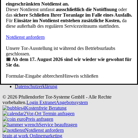
eingeschränkten Notdienst an.
Dieser Notdienst umfasst
ausschließlich die Notöffnung
oder
Auf Google werden wir mit Ø 4.0 Sternen bei 110 Rezensionen
das
sichere Schließen Ihrer Toranlage im Falle eines Ausfalls.
bewertet.
Für
Einsätze im Notdienst entstehen zusätzliche Kosten,
da
Service:
diese außerhalb des regulären Servicezeitraums stattfinden.
Beratungstermin / Angebotsanfrage
Notdienst anfordern
Werksausstellung Anfahrt
Renovierung / Modernisierung
Unsere Tor-Ausstellung ist während des Betriebsurlaubs
Kundendienst / Reparatur
geschlossen.
Prüfung BG/TÜV
📅 Ab dem 17. August 2026 sind wir wieder wie gewohnt für
Downloads
Sie da.
Ihre Frage an uns
Formular-Eingabe abbrechen
Hinweis schließen
Impressum
Datenschutzerklärung
© 2026 Pfullendorfer Tor-Systeme GmbH - Alle Rechte
vorbehalten.
Login Extranet
Angebotssystem
Kostenfreie Beratung
Vor-Ort Termin anfragen
Preis anfragen
Service beauftragen
Notdienst anfordern
brain at work Onlinemarketing