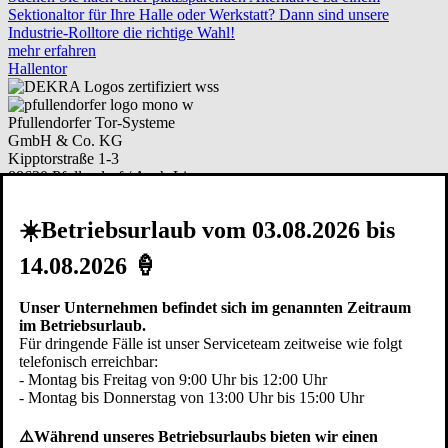
Sektionaltor für Ihre Halle oder Werkstatt? Dann sind unsere
Industrie-Rolltore die richtige Wahl!
mehr erfahren
Hallentor
Pfullendorfer Tor-Systeme
GmbH & Co. KG
Kipptorstraße 1-3
88630 Pfullendorf / Aach-Linz
Deutschland
☀️Betriebsurlaub vom 03.08.2026 bis
Telefon:
+49 (0)7552 2602-0
Telefax: +49 (0)7552 6855
14.08.2026 🍦
E-Mail:
info@pfullendorfer.de
Häufig besucht:
Unser Unternehmen befindet sich im genannten Zeitraum
Garagentor Kaufberatung
im Betriebsurlaub.
Torsysteme im Vergleich
Für dringende Fälle ist unser Serviceteam zeitweise wie folgt
Modernisieren
telefonisch erreichbar:
Garagentor Bildgalerie
- Montag bis Freitag von 9:00 Uhr bis 12:00 Uhr
Ersatzteile bestellen
- Montag bis Donnerstag von 13:00 Uhr bis 15:00 Uhr
Arbeiten bei Pfullendorfer
⚠️Während unseres Betriebsurlaubs bieten wir einen