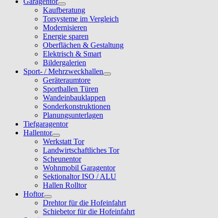
Garagentor
Kaufberatung
Torsysteme im Vergleich
Modernisieren
Energie sparen
Oberflächen & Gestaltung
Elektrisch & Smart
Bildergalerien
Sport- / Mehrzweckhallen
Geräteraumtore
Sporthallen Türen
Wandeinbauklappen
Sonderkonstruktionen
Planungsunterlagen
Tiefgaragentor
Hallentor
Werkstatt Tor
Landwirtschaftliches Tor
Scheunentor
Wohnmobil Garagentor
Sektionaltor ISO / ALU
Hallen Rolltor
Hoftor
Drehtor für die Hofeinfahrt
Schiebetor für die Hofeinfahrt