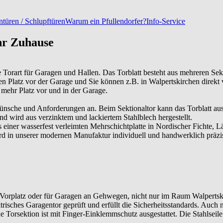
türen / Schlupftüren
Warum ein Pfullendorfer?
Info-Service
hr Zuhause
 Torart für Garagen und Hallen. Das Torblatt besteht aus mehreren Sek
en Platz vor der Garage und Sie können z.B. in Walpertskirchen direkt
 mehr Platz vor und in der Garage.
che und Anforderungen an. Beim Sektionaltor kann das Torblatt aus St
und wird aus verzinktem und lackiertem Stahlblech hergestellt.
us einer wasserfest verleimten Mehrschichtplatte in Nordischer Fichte
d in unserer modernen Manufaktur individuell und handwerklich präzi
m Vorplatz oder für Garagen an Gehwegen, nicht nur im Raum
Walpertsk
trisches Garagentor geprüft und erfüllt die Sicherheitsstandards. Auch
he Torsektion ist mit Finger-Einklemmschutz ausgestattet. Die Stahlseil