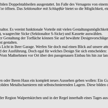
tabilen Doppelstahlseilen ausgestattet. Im Falle des Versagens von eine
Tor öffnen. Das
Sektionaltor mit Schlupftür
bietet so die Möglichkeit, ei
naltor. Es vereint funktionale Vorteile mit vielen Gestaltungsmöglichk
), waagrechte Sicke (Sektionaltor S-Sicke) und Kassette auswählen.
 der Gestaltung der Torfläche können Sie auf bewährte Designvorschläg
t gestalten.
icht in Ihrer Garage. Werfen Sie doch mal einen Blick auf unsere attr
 der Ausführung. Doch egal für welches Design Sie sich entscheiden: 
Vom Maßnehmen vor Ort über den passgenauen Einbau bis hin zur langfr
ieren oder Ihrem Haus ein komplett neues Aussehen geben wollen: Ein
Ga
soliden Metallscharnieren mit selbstschmierenden Lagern. Diese bilden
 der Region
Walpertskirchen
und in der Regel innerhalb eines Tages aus.