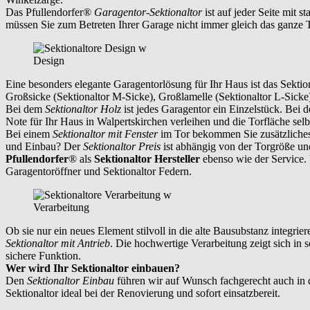
Das Pfullendorfer®
Garagentor-Sektionaltor
ist auf jeder Seite mit s
müssen Sie zum Betreten Ihrer Garage nicht immer gleich das ganze 
Design
Eine besonders elegante Garagentorlösung für Ihr Haus ist das Sektio
Großsicke (Sektionaltor M-Sicke), Großlamelle (Sektionaltor L-Sicke
Bei dem
Sektionaltor Holz
ist jedes Garagentor ein Einzelstück. Bei
Note für Ihr Haus in
Walpertskirchen
verleihen und die Torfläche selbs
Bei einem
Sektionaltor mit Fenster
im Tor bekommen Sie zusätzliches L
und Einbau? Der
Sektionaltor Preis
ist abhängig von der Torgröße und
Pfullendorfer
® als
Sektionaltor Hersteller
ebenso wie der Service. 
Garagentoröffner und Sektionaltor Federn.
Verarbeitung
Ob sie nur ein neues Element stilvoll in die alte Bausubstanz integr
Sektionaltor mit Antrieb
. Die hochwertige Verarbeitung zeigt sich in 
sichere Funktion.
Wer wird Ihr Sektionaltor einbauen?
Den
Sektionaltor Einbau
führen wir auf Wunsch fachgerecht auch in
Sektionaltor ideal bei der Renovierung und sofort einsatzbereit.