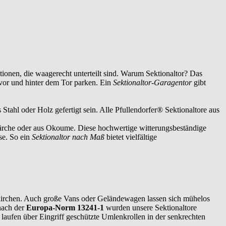
tionen, die waagerecht unterteilt sind. Warum Sektionaltor? Das
 vor und hinter dem Tor parken. Ein
Sektionaltor-Garagentor
gibt
ahl oder Holz gefertigt sein. Alle Pfullendorfer® Sektionaltore aus
, Lärche oder aus Okoume. Diese hochwertige witterungsbeständige
se. So ein
Sektionaltor nach Maß
bietet vielfältige
irchen
. Auch große Vans oder Geländewagen lassen sich mühelos
 nach der
Europa-Norm 13241-1
wurden unsere Sektionaltore
e laufen über Eingriff geschützte Umlenkrollen in der senkrechten