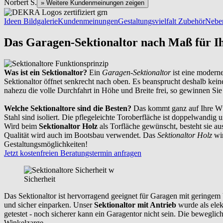
Norbert S.
» Weitere Kundenmeinungen zeigen
Ideen Bildgalerie
Kundenmeinungen
Gestaltungsvielfalt
Zubehör
Neben
Das Garagen-Sektionaltor nach Maß für I
Was ist ein Sektionaltor?
Ein
Garagen-Sektionaltor
ist eine moderne
Sektionaltor öffnet senkrecht nach oben. Es beansprucht deshalb kein
nahezu die volle Durchfahrt in Höhe und Breite frei, so gewinnen Sie
Welche Sektionaltore sind die Besten?
Das kommt ganz auf Ihre Wüns
Stahl sind isoliert. Die pflegeleichte Toroberfläche ist doppelwandig 
Wird beim
Sektionaltor Holz
als Torfläche gewünscht, besteht sie a
Qualität wird auch im Bootsbau verwendet. Das
Sektionaltor Holz
wir
Gestaltungsmöglichkeiten!
Jetzt kostenfreien Beratungstermin anfragen
Sicherheit
Das Sektionaltor ist hervorragend geeignet für Garagen mit geringe
und sicher einparken. Unser
Sektionaltor mit Antrieb
wurde als elek
getestet - noch sicherer kann ein Garagentor nicht sein. Die beweglic
Winkelzarge.