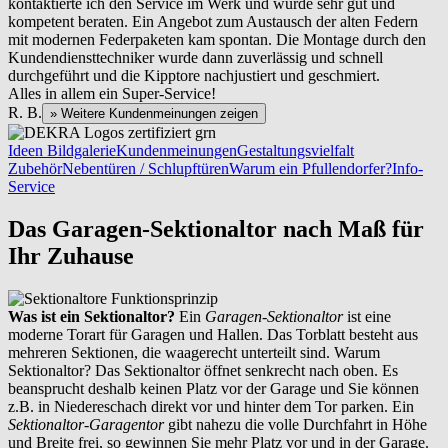
kontaktierte ich den Service im Werk und wurde sehr gut und
kompetent beraten. Ein Angebot zum Austausch der alten Federn
mit modernen Federpaketen kam spontan. Die Montage durch den
Kundendiensttechniker wurde dann zuverlässig und schnell
durchgeführt und die Kipptore nachjustiert und geschmiert.
Alles in allem ein Super-Service!
R. B.
» Weitere Kundenmeinungen zeigen
Ideen Bildgalerie
Kundenmeinungen
Gestaltungsvielfalt
Zubehör
Nebentüren / Schlupftüren
Warum ein Pfullendorfer?
Info-
Service
Das Garagen-Sektionaltor nach Maß für
Ihr Zuhause
Was ist ein Sektionaltor?
Ein
Garagen-Sektionaltor
ist eine
moderne Torart für Garagen und Hallen. Das Torblatt besteht aus
mehreren Sektionen, die waagerecht unterteilt sind. Warum
Sektionaltor? Das Sektionaltor öffnet senkrecht nach oben. Es
beansprucht deshalb keinen Platz vor der Garage und Sie können
z.B. in Niedereschach direkt vor und hinter dem Tor parken. Ein
Sektionaltor-Garagentor
gibt nahezu die volle Durchfahrt in Höhe
und Breite frei, so gewinnen Sie mehr Platz vor und in der Garage.