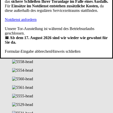
das
sichere Schließen Ihrer Toranlage im Falle eines Ausfalls.
aus. Da beim Einbau keine Estricharbeiten erforderlich sind, ist das
Für
Einsätze im Notdienst entstehen zusätzliche Kosten,
da
Sektionaltor ideal bei der Renovierung und sofort einsatzbereit.
diese außerhalb des regulären Servicezeitraums stattfinden.
Modernes Garagentor: Sektionaltor mit
Notdienst anfordern
Antrieb / Fenster / Schlupftüre
Unsere Tor-Ausstellung ist während des Betriebsurlaubs
geschlossen.
Ideen und Inspirationen aus unserer Fotogalerie
📅 Ab dem 17. August 2026 sind wir wieder wie gewohnt für
Sie da.
Formular-Eingabe abbrechen
Hinweis schließen