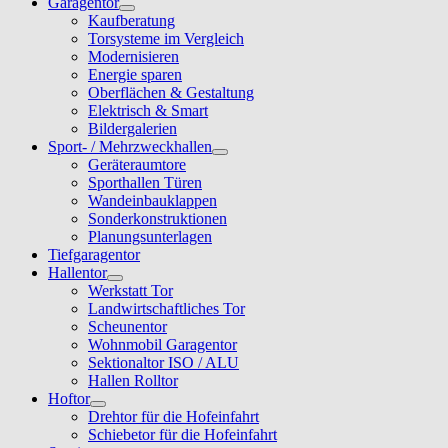
Garagentor
Kaufberatung
Torsysteme im Vergleich
Modernisieren
Energie sparen
Oberflächen & Gestaltung
Elektrisch & Smart
Bildergalerien
Sport- / Mehrzweckhallen
Geräteraumtore
Sporthallen Türen
Wandeinbauklappen
Sonderkonstruktionen
Planungsunterlagen
Tiefgaragentor
Hallentor
Werkstatt Tor
Landwirtschaftliches Tor
Scheunentor
Wohnmobil Garagentor
Sektionaltor ISO / ALU
Hallen Rolltor
Hoftor
Drehtor für die Hofeinfahrt
Schiebetor für die Hofeinfahrt