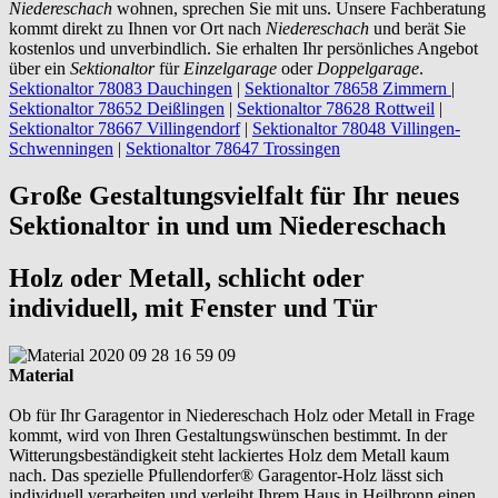
Niedereschach
wohnen, sprechen Sie mit uns. Unsere Fachberatung
kommt direkt zu Ihnen vor Ort nach
Niedereschach
und berät Sie
kostenlos und unverbindlich. Sie erhalten Ihr persönliches Angebot
über ein
Sektionaltor
für
Einzelgarage
oder
Doppelgarage
.
Sektionaltor 78083 Dauchingen
|
Sektionaltor 78658 Zimmern
|
Sektionaltor 78652 Deißlingen
|
Sektionaltor 78628 Rottweil
|
Sektionaltor 78667 Villingendorf
|
Sektionaltor 78048 Villingen-
Schwenningen
|
Sektionaltor 78647 Trossingen
Große Gestaltungsvielfalt für Ihr neues
Sektionaltor in und um Niedereschach
Holz oder Metall, schlicht oder
individuell, mit Fenster und Tür
Material
Ob für Ihr Garagentor in Niedereschach Holz oder Metall in Frage
kommt, wird von Ihren Gestaltungswünschen bestimmt. In der
Witterungsbeständigkeit steht lackiertes Holz dem Metall kaum
nach. Das spezielle Pfullendorfer® Garagentor-Holz lässt sich
individuell verarbeiten und verleiht Ihrem Haus in Heilbronn einen