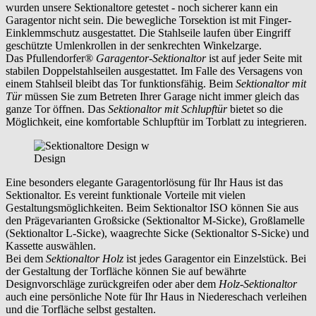
wurden unsere Sektionaltore getestet - noch sicherer kann ein
Garagentor nicht sein. Die bewegliche Torsektion ist mit Finger-
Einklemmschutz ausgestattet. Die Stahlseile laufen über Eingriff
geschützte Umlenkrollen in der senkrechten Winkelzarge.
Das Pfullendorfer®
Garagentor-Sektionaltor
ist auf jeder Seite mit
stabilen Doppelstahlseilen ausgestattet. Im Falle des Versagens von
einem Stahlseil bleibt das Tor funktionsfähig. Beim
Sektionaltor mit
Tür
müssen Sie zum Betreten Ihrer Garage nicht immer gleich das
ganze Tor öffnen. Das
Sektionaltor mit Schlupftür
bietet so die
Möglichkeit, eine komfortable Schlupftür im Torblatt zu integrieren.
Design
Eine besonders elegante Garagentorlösung für Ihr Haus ist das
Sektionaltor. Es vereint funktionale Vorteile mit vielen
Gestaltungsmöglichkeiten. Beim Sektionaltor ISO können Sie aus
den Prägevarianten Großsicke (Sektionaltor M-Sicke), Großlamelle
(Sektionaltor L-Sicke), waagrechte Sicke (Sektionaltor S-Sicke) und
Kassette auswählen.
Bei dem
Sektionaltor Holz
ist jedes Garagentor ein Einzelstück. Bei
der Gestaltung der Torfläche können Sie auf bewährte
Designvorschläge zurückgreifen oder aber dem
Holz-Sektionaltor
auch eine persönliche Note für Ihr Haus in
Niedereschach
verleihen
und die Torfläche selbst gestalten.