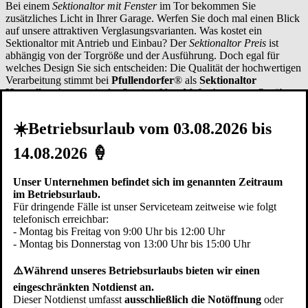
Bei einem
Sektionaltor mit Fenster
im Tor bekommen Sie
zusätzliches Licht in Ihrer Garage. Werfen Sie doch mal einen Blick
auf unsere attraktiven Verglasungsvarianten. Was kostet ein
Sektionaltor mit Antrieb und Einbau? Der
Sektionaltor Preis
ist
abhängig von der Torgröße und der Ausführung. Doch egal für
welches Design Sie sich entscheiden: Die Qualität der hochwertigen
Verarbeitung stimmt bei
Pfullendorfer
® als
Sektionaltor
Hersteller
ebenso wie der Service. Vom Maßnehmen vor Ort über
den passgenauen Einbau bis hin zur langfristigen Belieferung mit
Sektionaltor-Ersatzteilen wie Garagentoröffner und Sektionaltor
☀️Betriebsurlaub vom 03.08.2026 bis
Federn.
14.08.2026 🍦
Verarbeitung
Unser Unternehmen befindet sich im genannten Zeitraum
Ob sie nur ein neues Element stilvoll in die alte Bausubstanz
im Betriebsurlaub.
integrieren oder Ihrem Haus ein komplett neues Aussehen geben
Für dringende Fälle ist unser Serviceteam zeitweise wie folgt
wollen: Ein
Garagen Sektionaltor
passt immer - ob als
Sektionaltor
telefonisch erreichbar:
mit Tür
und/oder
Sektionaltor mit Antrieb
. Die hochwertige
- Montag bis Freitag von 9:00 Uhr bis 12:00 Uhr
Verarbeitung zeigt sich in soliden Metallscharnieren mit
- Montag bis Donnerstag von 13:00 Uhr bis 15:00 Uhr
selbstschmierenden Lagern. Diese bilden die dauerhafte Verbindung
der Torsektionen und garantieren eine sichere Funktion.
⚠️Während unseres Betriebsurlaubs bieten wir einen
Wer wird Ihr Sektionaltor einbauen?
eingeschränkten Notdienst an.
Den
Sektionaltor Einbau
führen wir auf Wunsch fachgerecht auch
Dieser Notdienst umfasst
ausschließlich die Notöffnung
oder
in der Region
Niedereschach
und in der Regel innerhalb eines Tages