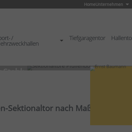
Home
Unternehmen
ort- /
Tiefgaragentor
Hallento
ehrzweckhallen
 Stahl:
atz vor der Garage
n-Sektionaltor nach Maß für Ihr Zu
tionaltor Stahl
ich