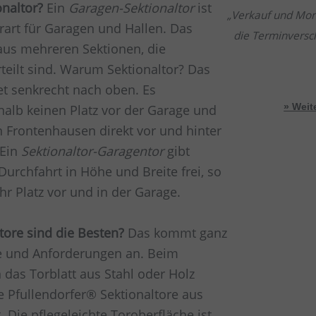
onaltor?
Ein
Garagen-Sektionaltor
ist
Verkauf und Mon
art für Garagen und Hallen. Das
die Terminversc
 aus mehreren Sektionen, die
Kauf 
teilt sind. Warum Sektionaltor? Das
et senkrecht nach oben. Es
alb keinen Platz vor der Garage und
» Wei
n Frontenhausen direkt vor und hinter
 Ein
Sektionaltor-Garagentor
gibt
Durchfahrt in Höhe und Breite frei, so
r Platz vor und in der Garage.
tore sind die Besten?
Das kommt ganz
e und Anforderungen an. Beim
 das Torblatt aus Stahl oder Holz
lle Pfullendorfer® Sektionaltore aus
t. Die pflegeleichte Toroberfläche ist