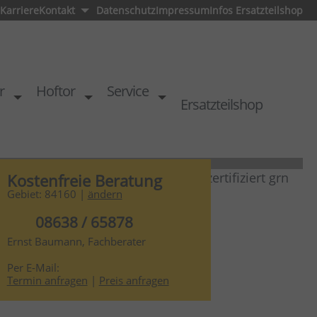
Karriere
Kontakt
Datenschutz
Impressum
Infos Ersatzteilshop
r
Hoftor
Service
Ersatzteilshop
Kostenfreie Beratung
Gebiet: 84160 |
ändern
08638 / 65878
Ernst Baumann, Fachberater
hause
Per E-Mail:
Termin anfragen
|
Preis anfragen