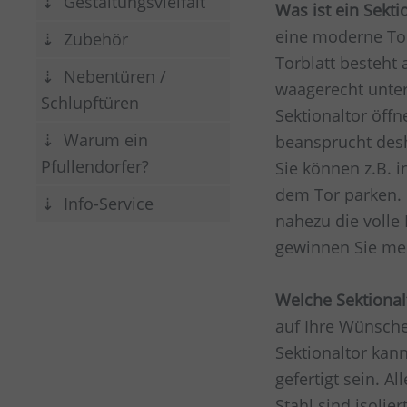
Gestaltungsvielfalt
Was ist ein Sekti
eine moderne Tor
Zubehör
Torblatt besteht
Nebentüren /
waagerecht unter
Schlupftüren
Sektionaltor öffn
Warum ein
beansprucht desh
Pfullendorfer?
Sie können z.B. i
dem Tor parken.
Info-Service
nahezu die volle 
gewinnen Sie meh
Welche Sektional
auf Ihre Wünsch
Sektionaltor kann
gefertigt sein. A
Stahl sind isolier