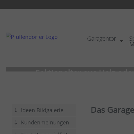
Garagentor
Sp
M
Sektionaltor aus Holz oder
die Praktischen
Optimale Durchfahrt und mehr Pl
Das Garage
Ideen Bildgalerie
Als Sektionaltor Holz oder als Sek
als Sektionaltor ISO mit Tür mögl
Kundenmeinungen