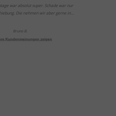
tage war absolut super. Schade war nur
hiebung. Die nehmen wir aber gerne in
da alles sonst so gut passte.
Bruno B.
tere Kundenmeinungen zeigen