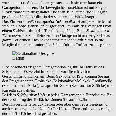
wurden unsere Sektionaltore getestet - noch sicherer kann ein
Garagentor nicht sein. Die bewegliche Torsektion ist mit Finger-
Einklemmschutz ausgestattet. Die Stahlseile laufen über Eingriff
geschützte Umlenkrollen in der senkrechten Winkelzarge.
Das Pfullendorfer®
Garagentor-Sektionaltor
ist auf jeder Seite mit
stabilen Doppelstahlseilen ausgestattet. Im Falle des Versagens von
einem Stahlseil bleibt das Tor funktionsfähig. Beim
Sektionaltor mit
Tür
müssen Sie zum Betreten Ihrer Garage nicht immer gleich das
ganze Tor öffnen. Das
Sektionaltor mit Schlupftür
bietet so die
Möglichkeit, eine komfortable Schlupftür im Torblatt zu integrieren.
Design
Eine besonders elegante Garagentorlösung für Ihr Haus ist das
Sektionaltor. Es vereint funktionale Vorteile mit vielen
Gestaltungsmöglichkeiten. Beim Sektionaltor ISO können Sie aus
den Prägevarianten Großsicke (Sektionaltor M-Sicke), Großlamelle
(Sektionaltor L-Sicke), waagrechte Sicke (Sektionaltor S-Sicke) und
Kassette auswählen.
Bei dem
Sektionaltor Holz
ist jedes Garagentor ein Einzelstück. Bei
der Gestaltung der Torfläche können Sie auf bewährte
Designvorschläge zurückgreifen oder aber dem
Holz-Sektionaltor
auch eine persönliche Note für Ihr Haus in
Emmendingen
verleihen
und die Torfläche selbst gestalten.