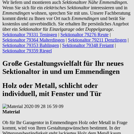
Wir liefern und montieren auch
Sektionaltore Nähe Emmendingen
.
Wenn Sie sich für ein
elektrisches Sektionaltor
interessieren und in
Emmendingen
wohnen, sprechen Sie mit uns. Unsere Fachberatung
kommt direkt zu Ihnen vor Ort nach
Emmendingen
und berät Sie
kostenlos und unverbindlich. Sie erhalten Ihr persönliches Angebot
über ein
Sektionaltor
für
Einzelgarage
oder
Doppelgarage
.
Sektionaltor 79331 Teningen
|
Sektionaltor 79276 Reute
|
Sektionaltor 79364 Malterdingen
|
Sektionaltor 79211 Denzlingen
|
Sektionaltor 79353 Bahlingen
|
Sektionaltor 79348 Freiamt
|
Sektionaltor 79359 Riegel
Große Gestaltungsvielfalt für Ihr neues
Sektionaltor in und um Emmendingen
Holz oder Metall, schlicht oder
individuell, mit Fenster und Tür
Material
Ob für Ihr Garagentor in Emmendingen Holz oder Metall in Frage
kommt, wird von Ihren Gestaltungswünschen bestimmt. In der
Witterungsbeständigkeit steht lackiertes Holz dem Metall kaum