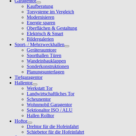
Garagentor
Kaufberatung
Torsysteme im Vergleich
Modernisieren
Energie sparen
Oberflächen & Gestaltung
Elektrisch & Smart
Bildergalerien
Sport- / Mehrzweckhallen
Geräteraumtore
Sporthallen Türen
Wandeinbauklappen
Sonderkonstruktionen
Planungsunterlagen
Tiefgaragentor
Hallentor
Werkstatt Tor
Landwirtschaftliches Tor
Scheunentor
Wohnmobil Garagentor
Sektionaltor ISO / ALU
Hallen Rolltor
Hoftor
Drehtor für die Hofeinfahrt
Schiebetor für die Hofeinfahrt