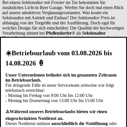
Bei einem
Sektionaltor mit Fenster
im Tor bekommen Sie
zusätzliches Licht in Ihrer Garage. Werfen Sie doch mal einen Blick
auf unsere attraktiven Verglasungsvarianten. Was kostet ein
Sektionaltor mit Antrieb und Einbau? Der
Sektionaltor Preis
ist
abhängig von der Torgröße und der Ausführung. Doch egal für
welches Design Sie sich entscheiden: Die Qualität der hochwertigen
Verarbeitung stimmt bei
Pfullendorfer
® als
Sektionaltor
Hersteller
ebenso wie der Service. Vom Maßnehmen vor Ort über
den passgenauen Einbau bis hin zur langfristigen Belieferung mit
Sektionaltor-Ersatzteilen wie Garagentoröffner und Sektionaltor
☀️Betriebsurlaub vom 03.08.2026 bis
Federn.
14.08.2026 🍦
Verarbeitung
Unser Unternehmen befindet sich im genannten Zeitraum
Ob sie nur ein neues Element stilvoll in die alte Bausubstanz
im Betriebsurlaub.
integrieren oder Ihrem Haus ein komplett neues Aussehen geben
Für dringende Fälle ist unser Serviceteam zeitweise wie folgt
wollen: Ein
Garagen Sektionaltor
passt immer - ob als
Sektionaltor
telefonisch erreichbar:
mit Tür
und/oder
Sektionaltor mit Antrieb
. Die hochwertige
- Montag bis Freitag von 9:00 Uhr bis 12:00 Uhr
Verarbeitung zeigt sich in soliden Metallscharnieren mit
- Montag bis Donnerstag von 13:00 Uhr bis 15:00 Uhr
selbstschmierenden Lagern. Diese bilden die dauerhafte Verbindung
der Torsektionen und garantieren eine sichere Funktion.
⚠️Während unseres Betriebsurlaubs bieten wir einen
Wer wird Ihr Sektionaltor einbauen?
eingeschränkten Notdienst an.
Den
Sektionaltor Einbau
führen wir auf Wunsch fachgerecht auch
Dieser Notdienst umfasst
ausschließlich die Notöffnung
oder
in der Region
Emmendingen
und in der Regel innerhalb eines Tages