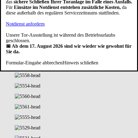
das
sichere Schließen Ihrer Toranlage im Falle eines Ausfalls.
aus. Da beim Einbau keine Estricharbeiten erforderlich sind, ist das
Für
Einsätze im Notdienst entstehen zusätzliche Kosten,
da
Sektionaltor ideal bei der Renovierung und sofort einsatzbereit.
diese außerhalb des regulären Servicezeitraums stattfinden.
Modernes Garagentor: Sektionaltor mit
Notdienst anfordern
Antrieb / Fenster / Schlupftüre
Unsere Tor-Ausstellung ist während des Betriebsurlaubs
geschlossen.
Ideen und Inspirationen aus unserer Fotogalerie
📅 Ab dem 17. August 2026 sind wir wieder wie gewohnt für
Sie da.
Formular-Eingabe abbrechen
Hinweis schließen