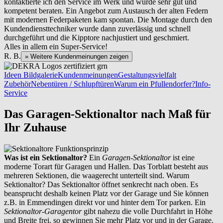
kontaktierte ich den Service im Werk und wurde sehr gut und
kompetent beraten. Ein Angebot zum Austausch der alten Federn
mit modernen Federpaketen kam spontan. Die Montage durch den
Kundendiensttechniker wurde dann zuverlässig und schnell
durchgeführt und die Kipptore nachjustiert und geschmiert.
Alles in allem ein Super-Service!
R. B.
» Weitere Kundenmeinungen zeigen
Ideen Bildgalerie
Kundenmeinungen
Gestaltungsvielfalt
Zubehör
Nebentüren / Schlupftüren
Warum ein Pfullendorfer?
Info-
Service
Das Garagen-Sektionaltor nach Maß für
Ihr Zuhause
Was ist ein Sektionaltor?
Ein
Garagen-Sektionaltor
ist eine
moderne Torart für Garagen und Hallen. Das Torblatt besteht aus
mehreren Sektionen, die waagerecht unterteilt sind. Warum
Sektionaltor? Das Sektionaltor öffnet senkrecht nach oben. Es
beansprucht deshalb keinen Platz vor der Garage und Sie können
z.B. in Emmendingen direkt vor und hinter dem Tor parken. Ein
Sektionaltor-Garagentor
gibt nahezu die volle Durchfahrt in Höhe
und Breite frei, so gewinnen Sie mehr Platz vor und in der Garage.