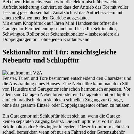
Bei einem Einbruchversuch wird die elektronisch überwachte
Aufschubsicherung aktiviert, so dass der Antrieb das Tor mit voller
Leistung geschlossen hält. Zusätzlich ist das Antriebssystem mit
einem selbsthemmenden Getriebe ausgestattet.
Mit einem Knopfdruck auf Ihren Mini-Handsender öffnet die
Garagentor Fernbedienung schnell und leise Ihr Sektionaltor,
Schwingtor, Rolltor oder Seitensektionaltor – insbesondere als
Doppelgaragentor – ohne jeden Kraftaufwand.
Sektionaltor mit Tür: ansichtsgleiche
Nebentür und Schlupftür
Fenster, Türen und Tore bestimmen entscheidend den Charakter und
die Ausstrahlung eines Hauses. Eine Nebentüre kann man dem Stil
von Haustüre und Garagentor sehr schön harmonisch anpassen. Vor
allem sind Garagen Nebentüren oder ein Garagentor mit Schlupftür
einfach praktisch, denn sie bieten schnellen Zugang zur Garage,
ohne das gesamte Einzel- oder Doppelgaragentor öffnen zu müssen.
Ein Garagentor mit Schlupftür bietet sich an, wenn die Garage
keinen separaten Zugang besitzt. Die Schlupftüre ist voll in das
Sektionaltor oder Schwingtor integriert. Dieser Komfort macht sich
schnell bemerkbar, wenn oft nur ein Fahrrad oder Gartenzubehör