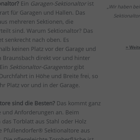
onaltor?
Ein
Garagen-Sektionaltor
ist
Wir haben bei
art für Garagen und Hallen. Das
Sektionalto
 aus mehreren Sektionen, die
teilt sind. Warum Sektionaltor? Das
et senkrecht nach oben. Es
alb keinen Platz vor der Garage und
» Wei
n Braunsbach direkt vor und hinter
 Ein
Sektionaltor-Garagentor
gibt
Durchfahrt in Höhe und Breite frei, so
r Platz vor und in der Garage.
tore sind die Besten?
Das kommt ganz
e und Anforderungen an. Beim
 das Torblatt aus Stahl oder Holz
lle Pfullendorfer® Sektionaltore aus
t. Die pflegeleichte Toroberfläche ist