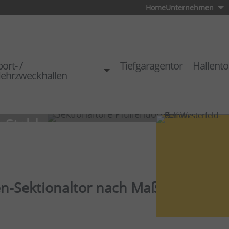
Home
Unternehmen
ort- /
Tiefgaragentor
Hallento
ehrzweckhallen
 Stahl:
atz vor der Garage
n-Sektionaltor nach Maß für Ihr Zu
tionaltor Stahl
ich