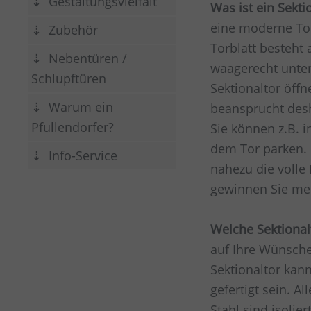
Gestaltungsvielfalt
Was ist ein Sekti
eine moderne Tor
Zubehör
Torblatt besteht
Nebentüren /
waagerecht unter
Schlupftüren
Sektionaltor öffn
Warum ein
beansprucht desh
Pfullendorfer?
Sie können z.B. i
dem Tor parken.
Info-Service
nahezu die volle 
gewinnen Sie meh
Welche Sektional
auf Ihre Wünsch
Sektionaltor kann
gefertigt sein. A
Stahl sind isolier