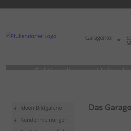
Garagentor
Sp
M
Sektionaltor aus Holz oder
die Praktischen
Optimale Durchfahrt und mehr Pl
Das Garage
Ideen Bildgalerie
Als Sektionaltor Holz oder als Sek
als Sektionaltor ISO mit Tür mögl
Kundenmeinungen