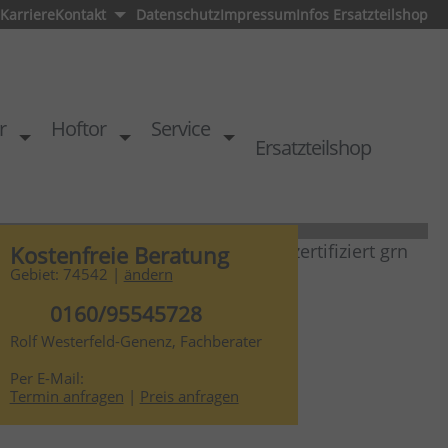
Karriere
Kontakt
Datenschutz
Impressum
Infos Ersatzteilshop
r
Hoftor
Service
Ersatzteilshop
Kostenfreie Beratung
Gebiet: 74542 |
ändern
0160/95545728
Rolf Westerfeld-Genenz, Fachberater
hause
Per E-Mail:
Termin anfragen
|
Preis anfragen