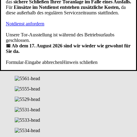
Antrieb / Fenster / Schlupftüre
das
sichere Schließen Ihrer Toranlage im Falle eines Ausfalls.
Für
Einsätze im Notdienst entstehen zusätzliche Kosten,
da
diese außerhalb des regulären Servicezeitraums stattfinden.
Ideen und Inspirationen aus unserer Fotogalerie
Notdienst anfordern
Unsere Tor-Ausstellung ist während des Betriebsurlaubs
geschlossen.
📅 Ab dem 17. August 2026 sind wir wieder wie gewohnt für
Sie da.
Formular-Eingabe abbrechen
Hinweis schließen