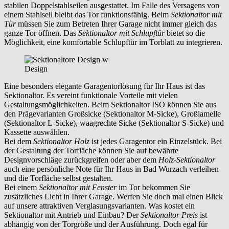
stabilen Doppelstahlseilen ausgestattet. Im Falle des Versagens von
einem Stahlseil bleibt das Tor funktionsfähig. Beim
Sektionaltor mit
Tür
müssen Sie zum Betreten Ihrer Garage nicht immer gleich das
ganze Tor öffnen. Das
Sektionaltor mit Schlupftür
bietet so die
Möglichkeit, eine komfortable Schlupftür im Torblatt zu integrieren.
Design
Eine besonders elegante Garagentorlösung für Ihr Haus ist das
Sektionaltor. Es vereint funktionale Vorteile mit vielen
Gestaltungsmöglichkeiten. Beim Sektionaltor ISO können Sie aus
den Prägevarianten Großsicke (Sektionaltor M-Sicke), Großlamelle
(Sektionaltor L-Sicke), waagrechte Sicke (Sektionaltor S-Sicke) und
Kassette auswählen.
Bei dem
Sektionaltor Holz
ist jedes Garagentor ein Einzelstück. Bei
der Gestaltung der Torfläche können Sie auf bewährte
Designvorschläge zurückgreifen oder aber dem
Holz-Sektionaltor
auch eine persönliche Note für Ihr Haus in
Bad Wurzach
verleihen
und die Torfläche selbst gestalten.
Bei einem
Sektionaltor mit Fenster
im Tor bekommen Sie
zusätzliches Licht in Ihrer Garage. Werfen Sie doch mal einen Blick
auf unsere attraktiven Verglasungsvarianten. Was kostet ein
Sektionaltor mit Antrieb und Einbau? Der
Sektionaltor Preis
ist
abhängig von der Torgröße und der Ausführung. Doch egal für