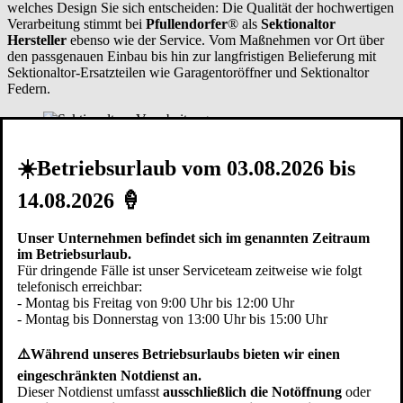
welches Design Sie sich entscheiden: Die Qualität der hochwertigen
Verarbeitung stimmt bei
Pfullendorfer
® als
Sektionaltor
Hersteller
ebenso wie der Service. Vom Maßnehmen vor Ort über
den passgenauen Einbau bis hin zur langfristigen Belieferung mit
Sektionaltor-Ersatzteilen wie Garagentoröffner und Sektionaltor
Federn.
Verarbeitung
☀️Betriebsurlaub vom 03.08.2026 bis
Ob sie nur ein neues Element stilvoll in die alte Bausubstanz
integrieren oder Ihrem Haus ein komplett neues Aussehen geben
14.08.2026 🍦
wollen: Ein
Garagen Sektionaltor
passt immer - ob als
Sektionaltor
mit Tür
und/oder
Sektionaltor mit Antrieb
. Die hochwertige
Verarbeitung zeigt sich in soliden Metallscharnieren mit
Unser Unternehmen befindet sich im genannten Zeitraum
selbstschmierenden Lagern. Diese bilden die dauerhafte Verbindung
im Betriebsurlaub.
der Torsektionen und garantieren eine sichere Funktion.
Für dringende Fälle ist unser Serviceteam zeitweise wie folgt
Wer wird Ihr Sektionaltor einbauen?
telefonisch erreichbar:
Den
Sektionaltor Einbau
führen wir auf Wunsch fachgerecht auch
- Montag bis Freitag von 9:00 Uhr bis 12:00 Uhr
in der Region
Bad Wurzach
und in der Regel innerhalb eines Tages
- Montag bis Donnerstag von 13:00 Uhr bis 15:00 Uhr
aus. Da beim Einbau keine Estricharbeiten erforderlich sind, ist das
Sektionaltor ideal bei der Renovierung und sofort einsatzbereit.
⚠️Während unseres Betriebsurlaubs bieten wir einen
eingeschränkten Notdienst an.
Modernes Garagentor: Sektionaltor mit
Dieser Notdienst umfasst
ausschließlich die Notöffnung
oder