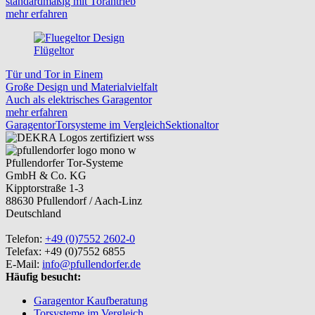
standardmäßig mit Torantrieb
mehr erfahren
Flügeltor
Tür und Tor in Einem
Große Design und Materialvielfalt
Auch als elektrisches Garagentor
mehr erfahren
Garagentor
Torsysteme im Vergleich
Sektionaltor
Pfullendorfer Tor-Systeme
GmbH & Co. KG
Kipptorstraße 1-3
88630 Pfullendorf / Aach-Linz
Deutschland
Telefon:
+49 (0)7552 2602-0
Telefax: +49 (0)7552 6855
E-Mail:
info@pfullendorfer.de
Häufig besucht:
Garagentor Kaufberatung
Torsysteme im Vergleich