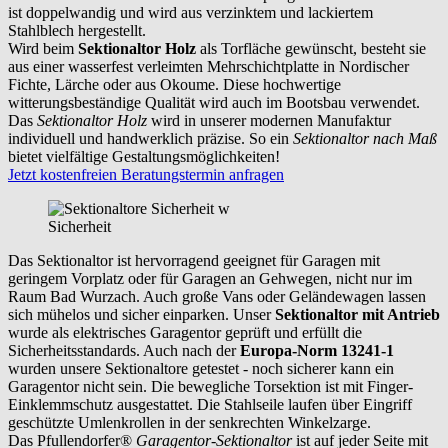
ist doppelwandig und wird aus verzinktem und lackiertem
Stahlblech hergestellt.
Wird beim
Sektionaltor Holz
als Torfläche gewünscht, besteht sie
aus einer wasserfest verleimten Mehrschichtplatte in Nordischer
Fichte, Lärche oder aus Okoume. Diese hochwertige
witterungsbeständige Qualität wird auch im Bootsbau verwendet.
Das
Sektionaltor Holz
wird in unserer modernen Manufaktur
individuell und handwerklich präzise. So ein
Sektionaltor nach Maß
bietet vielfältige Gestaltungsmöglichkeiten!
Jetzt kostenfreien Beratungstermin anfragen
Sicherheit
Das Sektionaltor ist hervorragend geeignet für Garagen mit
geringem Vorplatz oder für Garagen an Gehwegen, nicht nur im
Raum
Bad Wurzach
. Auch große Vans oder Geländewagen lassen
sich mühelos und sicher einparken. Unser
Sektionaltor mit Antrieb
wurde als elektrisches Garagentor geprüft und erfüllt die
Sicherheitsstandards. Auch nach der
Europa-Norm 13241-1
wurden unsere Sektionaltore getestet - noch sicherer kann ein
Garagentor nicht sein. Die bewegliche Torsektion ist mit Finger-
Einklemmschutz ausgestattet. Die Stahlseile laufen über Eingriff
geschützte Umlenkrollen in der senkrechten Winkelzarge.
Das Pfullendorfer®
Garagentor-Sektionaltor
ist auf jeder Seite mit