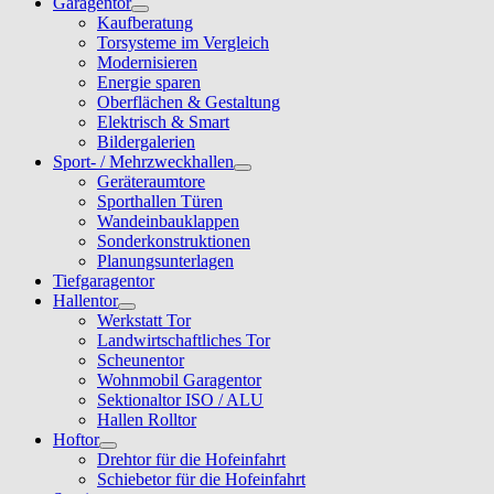
Garagentor
Kaufberatung
Torsysteme im Vergleich
Modernisieren
Energie sparen
Oberflächen & Gestaltung
Elektrisch & Smart
Bildergalerien
Sport- / Mehrzweckhallen
Geräteraumtore
Sporthallen Türen
Wandeinbauklappen
Sonderkonstruktionen
Planungsunterlagen
Tiefgaragentor
Hallentor
Werkstatt Tor
Landwirtschaftliches Tor
Scheunentor
Wohnmobil Garagentor
Sektionaltor ISO / ALU
Hallen Rolltor
Hoftor
Drehtor für die Hofeinfahrt
Schiebetor für die Hofeinfahrt