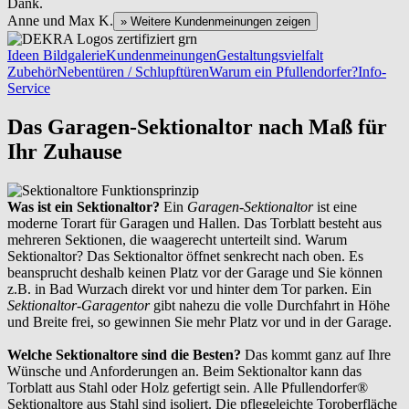
Dank.
Anne und Max K.
» Weitere Kundenmeinungen zeigen
Ideen Bildgalerie
Kundenmeinungen
Gestaltungsvielfalt
Zubehör
Nebentüren / Schlupftüren
Warum ein Pfullendorfer?
Info-
Service
Das Garagen-Sektionaltor nach Maß für
Ihr Zuhause
Was ist ein Sektionaltor?
Ein
Garagen-Sektionaltor
ist eine
moderne Torart für Garagen und Hallen. Das Torblatt besteht aus
mehreren Sektionen, die waagerecht unterteilt sind. Warum
Sektionaltor? Das Sektionaltor öffnet senkrecht nach oben. Es
beansprucht deshalb keinen Platz vor der Garage und Sie können
z.B. in Bad Wurzach direkt vor und hinter dem Tor parken. Ein
Sektionaltor-Garagentor
gibt nahezu die volle Durchfahrt in Höhe
und Breite frei, so gewinnen Sie mehr Platz vor und in der Garage.
Welche Sektionaltore sind die Besten?
Das kommt ganz auf Ihre
Wünsche und Anforderungen an. Beim Sektionaltor kann das
Torblatt aus Stahl oder Holz gefertigt sein. Alle Pfullendorfer®
Sektionaltore aus Stahl sind isoliert. Die pflegeleichte Toroberfläche