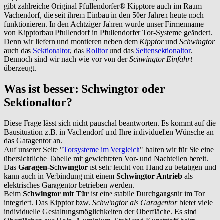
gibt zahlreiche Original Pfullendorfer® Kipptore auch im Raum
Vachendorf
, die seit ihrem Einbau in den 50er Jahren heute noch
funktionieren. In den Achtziger Jahren wurde unser Firmenname
von Kipptorbau Pfullendorf in Pfullendorfer Tor-Systeme geändert.
Denn wir liefern und montieren neben dem
Kipptor
und
Schwingtor
auch das
Sektionaltor
, das
Rolltor
und das
Seitensektionaltor
.
Dennoch sind wir nach wie vor von der
Schwingtor Einfahrt
überzeugt.
Was ist besser: Schwingtor oder
Sektionaltor?
Diese Frage lässt sich nicht pauschal beantworten. Es kommt auf die
Bausituation z.B. in
Vachendorf
und Ihre individuellen Wünsche an
das Garagentor an.
Auf unserer Seite "
Torsysteme im Vergleich
" halten wir für Sie eine
übersichtliche Tabelle mit gewichteten Vor- und Nachteilen bereit.
Das
Garagen-Schwingtor
ist sehr leicht von Hand zu betätigen und
kann auch in Verbindung mit einem
Schwingtor Antrieb
als
elektrisches Garagentor betrieben werden.
Beim
Schwingtor mit Tür
ist eine stabile Durchgangstür im Tor
integriert. Das Kipptor bzw.
Schwingtor als Garagentor
bietet viele
individuelle Gestaltungsmöglichkeiten der Oberfläche. Es sind