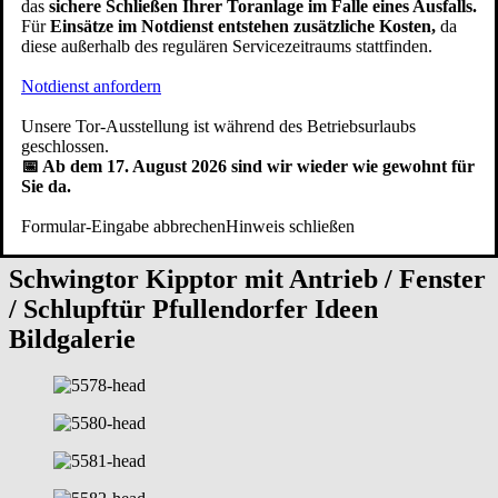
das
sichere Schließen Ihrer Toranlage im Falle eines Ausfalls.
Bei Pfullendorfer Tor-Systeme® entstehen die
Garagen
Für
Einsätze im Notdienst entstehen zusätzliche Kosten,
da
Schwingtore
seit 1949
in Handarbeit durch erfahrene Schlosser und
diese außerhalb des regulären Servicezeitraums stattfinden.
Schreiner - unterstützt von modernen Bearbeitungsmaschinen.
Unsere eigene Produktion ist nach den Normen
DIN EN ISO 9001
Notdienst anfordern
und
DIN EN ISO 14001
sowohl qualitäts- als auch
umweltzertifiziert. Unsere Handwerker fertigen Kipptore mit
Unsere Tor-Ausstellung ist während des Betriebsurlaubs
Herzblut. Egal für welches Design Sie sich entscheiden, die Qualität
geschlossen.
der hochwertigen Verarbeitung stimmt bei einer
Schwingtor Garage
📅 Ab dem 17. August 2026 sind wir wieder wie gewohnt für
aus Pfullendorf ebenso wie der Service. Zu unserem Service gehört,
Sie da.
dass Sie
Schwingtor Ersatzteile
wie Federn oder Garagentoröffner
auch viele Jahre nach dem
Schwingtor Einbau
noch bei uns
Formular-Eingabe abbrechen
Hinweis schließen
bestellen können.
Schwingtor Kipptor mit Antrieb / Fenster
/ Schlupftür
Pfullendorfer Ideen
Bildgalerie