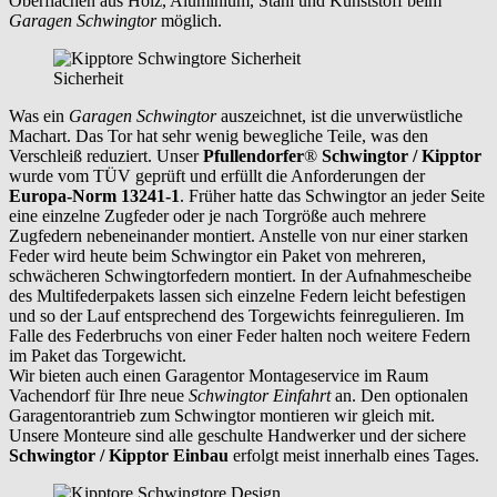
Oberflächen aus Holz, Aluminium, Stahl und Kunststoff beim
Garagen Schwingtor
möglich.
Sicherheit
Was ein
Garagen Schwingtor
auszeichnet, ist die unverwüstliche
Machart. Das Tor hat sehr wenig bewegliche Teile, was den
Verschleiß reduziert. Unser
Pfullendorfer
®
Schwingtor / Kipptor
wurde vom TÜV geprüft und erfüllt die Anforderungen der
Europa-Norm 13241-1
. Früher hatte das Schwingtor an jeder Seite
eine einzelne Zugfeder oder je nach Torgröße auch mehrere
Zugfedern nebeneinander montiert. Anstelle von nur einer starken
Feder wird heute beim Schwingtor ein Paket von mehreren,
schwächeren Schwingtorfedern montiert. In der Aufnahmescheibe
des Multifederpakets lassen sich einzelne Federn leicht befestigen
und so der Lauf entsprechend des Torgewichts feinregulieren. Im
Falle des Federbruchs von einer Feder halten noch weitere Federn
im Paket das Torgewicht.
Wir bieten auch einen Garagentor Montageservice im Raum
Vachendorf
für Ihre neue
Schwingtor Einfahrt
an. Den optionalen
Garagentorantrieb zum Schwingtor montieren wir gleich mit.
Unsere Monteure sind alle geschulte Handwerker und der sichere
Schwingtor / Kipptor Einbau
erfolgt meist innerhalb eines Tages.