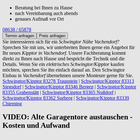
Beratung bei Ihnen zu Hause
nach Vereinbarung auch abends
genaues Aufmaß vor Ort
08638 / 65878
Termin anfragen
Preis anfragen
Sie interessieren sich für ein
Schwingtor Nähe Vachendorf?
Sprechen Sie mit uns, wir unterbreiten Ihnen gerne ein Angebot für
Ihr neues
Kipptor in Vachendorf
. Unsere Fachberatung kommt
direkt zu Ihnen nach Hause und bespricht die Technik und die
Details. Wenn Sie ein
elektrisches Schwingtor/Kipptor
kaufen
möchten, sprechen Sie ihn einfach darauf an. Den Schwingtor
Einbau in
Vachendorf
übernehmen unsere Monteure gerne für Sie.
Schwingtor/Kipptor 83278 Traunstein
|
Schwingtor/Kipptor 83313
Siegsdorf
|
Schwingtor/Kipptor 83346 Bergen
|
Schwingtor/Kipptor
83355 Grabenstätt
|
Schwingtor/Kipptor 83365 Nußdorf
|
Schwingtor/Kipptor 83362 Surberg
|
Schwingtor/Kipptor 83339
Chieming
VIDEO: Alte Garagentore austauschen -
Kosten und Aufwand