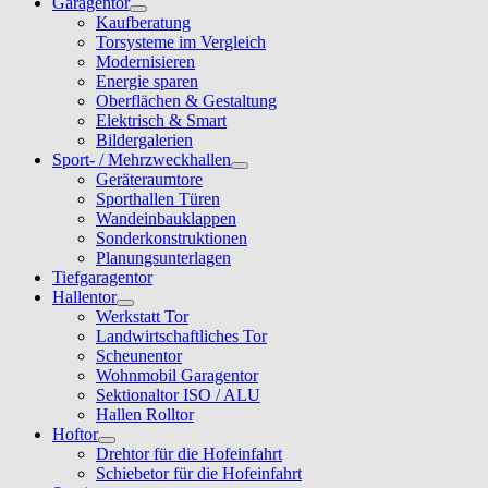
Garagentor
Kaufberatung
Torsysteme im Vergleich
Modernisieren
Energie sparen
Oberflächen & Gestaltung
Elektrisch & Smart
Bildergalerien
Sport- / Mehrzweckhallen
Geräteraumtore
Sporthallen Türen
Wandeinbauklappen
Sonderkonstruktionen
Planungsunterlagen
Tiefgaragentor
Hallentor
Werkstatt Tor
Landwirtschaftliches Tor
Scheunentor
Wohnmobil Garagentor
Sektionaltor ISO / ALU
Hallen Rolltor
Hoftor
Drehtor für die Hofeinfahrt
Schiebetor für die Hofeinfahrt