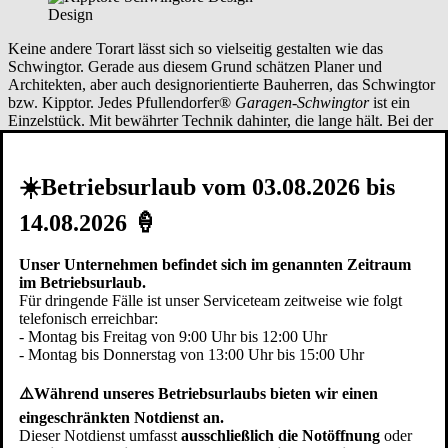
Design
Keine andere Torart lässt sich so vielseitig gestalten wie das
Schwingtor. Gerade aus diesem Grund schätzen Planer und
Architekten, aber auch designorientierte Bauherren, das Schwingtor
bzw. Kipptor. Jedes Pfullendorfer®
Garagen-Schwingtor
ist ein
Einzelstück. Mit bewährter Technik dahinter, die lange hält. Bei der
Gestaltung Ihrer Torfläche können Sie auf Pfullendorfer
Designvorschläge zurückgreifen oder Sie gestalten die Torfläche
selbst und verleihen dem Tor in
Vachendorf
Ihre persönliche Note.
☀️Betriebsurlaub vom 03.08.2026 bis
Eine besondere Variante ist das
Schwingtor flächenbündig
oder
Schwingtor bauseitige Füllung
. Bei den flächenbündigen
14.08.2026 🍦
Garagentoren bilden das Tor und die Fassade eine Ebene. Ein
fassadenbündiges Schwingtor ist in geschlossenem Zustand als
solches nicht mehr erkennbar. Beim Schwingtor bauseitige Füllung
Unser Unternehmen befindet sich im genannten Zeitraum
liefern und montieren wir eine Schwingtor Unterkonstruktion. Der
im Betriebsurlaub.
Kunde oder sein Handwerker können dann auf der Baustelle
Für dringende Fälle ist unser Serviceteam zeitweise wie folgt
Vachendorf
die Torfüllung montieren. So kann sichergestellt
telefonisch erreichbar:
werden, dass z.B. die gleichen Fassadenplatten oder
- Montag bis Freitag von 9:00 Uhr bis 12:00 Uhr
Profilschalungen auf der Torfläche montiert werden wie auch am
- Montag bis Donnerstag von 13:00 Uhr bis 15:00 Uhr
restlichen Gebäude.
⚠️Während unseres Betriebsurlaubs bieten wir einen
eingeschränkten Notdienst an.
Verarbeitung
Dieser Notdienst umfasst
ausschließlich die Notöffnung
oder