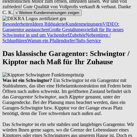
elektronischen Motor zum öffnen, umrüsten lassen. Wir sind voll
zufrieden! Gute Qualität von Vollprofis verkauft & verbaut. Danke
C. K.
» Weitere Kundenmeinungen zeigen
Besonderheiten
Ideen Bildgalerie
Kundenmeinungen
VIDEO:
Garagentor austauschen
Große Gestaltungsvielfalt für Ihr neues
Schwingtor in und um Vachendorf
Zubehör
Nebentüren /
Schlupftüren
Warum ein Pfullendorfer?
Info-Service
Das klassische Garagentor: Schwingtor /
Kipptor nach Maß für Ihr Zuhause
Was ist ein Schwingtor?
Ein Schwingtor ist ein Garagentor mit
Stahlrahmen, das über eine Hebelarmkonstruktion mit Federn beim
Öffnen nach außen schwenkt. Im geöffneten Zustand befindet sich
das
Garagentor Schwingtor
, auch
Kipptor
genannt, unter der
Garagendecke. Bei der Planung muss beachtet werden, dass ein
Garagen-Schwingtor bzw. Kipptor vor der Garage etwas Platz
benötigt, denn die Tore schwenken nach außen auf.
Das
Schwingtor
ist ein sehr stabiles und langlebiges Garagentor. Wir
würden Ihnen gerne sagen, wo die Grenze der Lebensdauer eines
Kipptores oder eines Schwingtores aus unserem Hause ist. Doch es