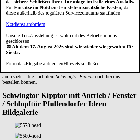
das
sichere Schließen Ihrer Toranlage im Falle eines Ausfalls.
Für
Einsätze im Notdienst entstehen zusätzliche Kosten,
da
Verarbeitung
diese außerhalb des regulären Servicezeitraums stattfinden.
Bei Pfullendorfer Tor-Systeme® entstehen die
Garagen
Notdienst anfordern
Schwingtore
seit 1949
in Handarbeit durch erfahrene Schlosser und
Schreiner - unterstützt von modernen Bearbeitungsmaschinen.
Unsere Tor-Ausstellung ist während des Betriebsurlaubs
Unsere eigene Produktion ist nach den Normen
DIN EN ISO 9001
geschlossen.
und
DIN EN ISO 14001
sowohl qualitäts- als auch
📅 Ab dem 17. August 2026 sind wir wieder wie gewohnt für
umweltzertifiziert. Unsere Handwerker fertigen Kipptore mit
Sie da.
Herzblut. Egal für welches Design Sie sich entscheiden, die Qualität
der hochwertigen Verarbeitung stimmt bei einer
Schwingtor Garage
Formular-Eingabe abbrechen
Hinweis schließen
aus Pfullendorf ebenso wie der Service. Zu unserem Service gehört,
dass Sie
Schwingtor Ersatzteile
wie Federn oder Garagentoröffner
auch viele Jahre nach dem
Schwingtor Einbau
noch bei uns
bestellen können.
Schwingtor Kipptor mit Antrieb / Fenster
/ Schlupftür
Pfullendorfer Ideen
Bildgalerie