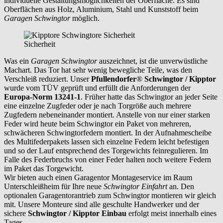
individuelle Gestaltungsmöglichkeiten der Oberfläche. Es sind
Oberflächen aus Holz, Aluminium, Stahl und Kunststoff beim
Garagen Schwingtor
möglich.
Sicherheit
Was ein
Garagen Schwingtor
auszeichnet, ist die unverwüstliche
Machart. Das Tor hat sehr wenig bewegliche Teile, was den
Verschleiß reduziert. Unser
Pfullendorfer
®
Schwingtor / Kipptor
wurde vom TÜV geprüft und erfüllt die Anforderungen der
Europa-Norm 13241-1
. Früher hatte das Schwingtor an jeder Seite
eine einzelne Zugfeder oder je nach Torgröße auch mehrere
Zugfedern nebeneinander montiert. Anstelle von nur einer starken
Feder wird heute beim Schwingtor ein Paket von mehreren,
schwächeren Schwingtorfedern montiert. In der Aufnahmescheibe
des Multifederpakets lassen sich einzelne Federn leicht befestigen
und so der Lauf entsprechend des Torgewichts feinregulieren. Im
Falle des Federbruchs von einer Feder halten noch weitere Federn
im Paket das Torgewicht.
Wir bieten auch einen Garagentor Montageservice im Raum
Unterschleißheim
für Ihre neue
Schwingtor Einfahrt
an. Den
optionalen Garagentorantrieb zum Schwingtor montieren wir gleich
mit. Unsere Monteure sind alle geschulte Handwerker und der
sichere
Schwingtor / Kipptor Einbau
erfolgt meist innerhalb eines
Tages.