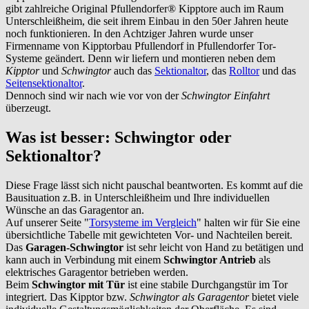
gibt zahlreiche Original Pfullendorfer® Kipptore auch im Raum
Unterschleißheim
, die seit ihrem Einbau in den 50er Jahren heute
noch funktionieren. In den Achtziger Jahren wurde unser
Firmenname von Kipptorbau Pfullendorf in Pfullendorfer Tor-
Systeme geändert. Denn wir liefern und montieren neben dem
Kipptor
und
Schwingtor
auch das
Sektionaltor
, das
Rolltor
und das
Seitensektionaltor
.
Dennoch sind wir nach wie vor von der
Schwingtor Einfahrt
überzeugt.
Was ist besser: Schwingtor oder
Sektionaltor?
Diese Frage lässt sich nicht pauschal beantworten. Es kommt auf die
Bausituation z.B. in
Unterschleißheim
und Ihre individuellen
Wünsche an das Garagentor an.
Auf unserer Seite "
Torsysteme im Vergleich
" halten wir für Sie eine
übersichtliche Tabelle mit gewichteten Vor- und Nachteilen bereit.
Das
Garagen-Schwingtor
ist sehr leicht von Hand zu betätigen und
kann auch in Verbindung mit einem
Schwingtor Antrieb
als
elektrisches Garagentor betrieben werden.
Beim
Schwingtor mit Tür
ist eine stabile Durchgangstür im Tor
integriert. Das Kipptor bzw.
Schwingtor als Garagentor
bietet viele