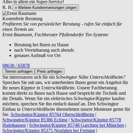
Alles in allem ein Super-Service!
R. B.
» Weitere Kundenmeinungen zeigen
Kostenfreie Beratung
Profitieren Sie von persönlicher Beratung - rufen Sie einfach für
einen Termin an:
Ernst Baumann, Fachberater Pfullendorfer Tor-Systeme
Beratung bei Ihnen zu Hause
nach Vereinbarung auch abends
genaues Aufmaß vor Ort
08638 / 65878
Termin anfragen
Preis anfragen
Sie interessieren sich für ein
Schwingtor Nähe Unterschleißheim?
Sprechen Sie mit uns, wir unterbreiten Ihnen gerne ein Angebot für
Ihr neues
Kipptor in Unterschleißheim
. Unsere Fachberatung
kommt direkt zu Ihnen nach Hause und bespricht die Technik und
die Details. Wenn Sie ein
elektrisches Schwingtor/Kipptor
kaufen
möchten, sprechen Sie ihn einfach darauf an. Den Schwingtor
Einbau in
Unterschleißheim
übernehmen unsere Monteure gerne für
Sie.
Schwingtor/Kipptor 85764 Oberschleißheim
|
Schwingtor/Kipptor 85386 Eching
|
Schwingtor/Kipptor 85778
Haimhausen
|
Schwingtor/Kipptor 85748 Garching bei München
|
Schwingtor/Kipptor 85375 Neufahrn bei Freising
|