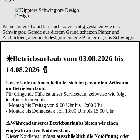
Design
Keine andere Torart lässt sich so vielseitig gestalten wie das
Schwingtor. Gerade aus diesem Grund schätzen Planer und
Architekten, aber auch designorientierte Bauherren, das Schwingtor
bzw. Kipptor. Jedes Pfullendorfer®
Garagen-Schwingtor
ist ein
Einzelstück. Mit bewährter Technik dahinter, die lange hält. Bei der
Gestaltung Ihrer Torfläche können Sie auf Pfullendorfer
☀️Betriebsurlaub vom 03.08.2026 bis
Designvorschläge zurückgreifen oder Sie gestalten die Torfläche
selbst und verleihen dem Tor in
Unterschleißheim
Ihre persönliche
14.08.2026 🍦
Note.
Eine besondere Variante ist das
Schwingtor flächenbündig
oder
Schwingtor bauseitige Füllung
. Bei den flächenbündigen
Unser Unternehmen befindet sich im genannten Zeitraum
Garagentoren bilden das Tor und die Fassade eine Ebene. Ein
im Betriebsurlaub.
fassadenbündiges Schwingtor ist in geschlossenem Zustand als
Für dringende Fälle ist unser Serviceteam zeitweise wie folgt
solches nicht mehr erkennbar. Beim Schwingtor bauseitige Füllung
telefonisch erreichbar:
liefern und montieren wir eine Schwingtor Unterkonstruktion. Der
- Montag bis Freitag von 9:00 Uhr bis 12:00 Uhr
Kunde oder sein Handwerker können dann auf der Baustelle
- Montag bis Donnerstag von 13:00 Uhr bis 15:00 Uhr
Unterschleißheim
die Torfüllung montieren. So kann sichergestellt
werden, dass z.B. die gleichen Fassadenplatten oder
⚠️Während unseres Betriebsurlaubs bieten wir einen
Profilschalungen auf der Torfläche montiert werden wie auch am
eingeschränkten Notdienst an.
restlichen Gebäude.
Dieser Notdienst umfasst
ausschließlich die Notöffnung
oder