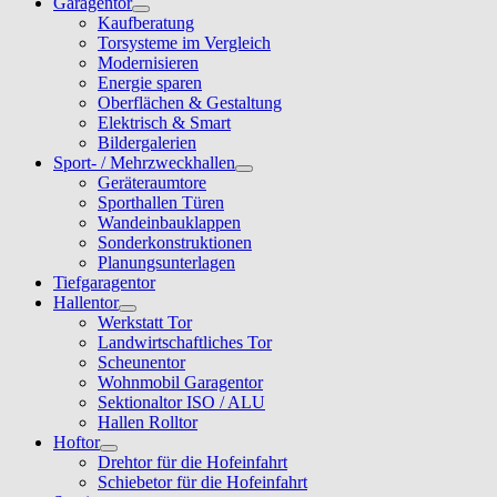
Garagentor
Kaufberatung
Torsysteme im Vergleich
Modernisieren
Energie sparen
Oberflächen & Gestaltung
Elektrisch & Smart
Bildergalerien
Sport- / Mehrzweckhallen
Geräteraumtore
Sporthallen Türen
Wandeinbauklappen
Sonderkonstruktionen
Planungsunterlagen
Tiefgaragentor
Hallentor
Werkstatt Tor
Landwirtschaftliches Tor
Scheunentor
Wohnmobil Garagentor
Sektionaltor ISO / ALU
Hallen Rolltor
Hoftor
Drehtor für die Hofeinfahrt
Schiebetor für die Hofeinfahrt