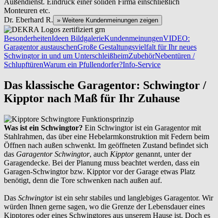
Außendienst. Eindruck einer soliden Firma einschließlich
Monteuren etc.
Dr. Eberhard R.
» Weitere Kundenmeinungen zeigen
Besonderheiten
Ideen Bildgalerie
Kundenmeinungen
VIDEO:
Garagentor austauschen
Große Gestaltungsvielfalt für Ihr neues
Schwingtor in und um Unterschleißheim
Zubehör
Nebentüren /
Schlupftüren
Warum ein Pfullendorfer?
Info-Service
Das klassische Garagentor: Schwingtor /
Kipptor nach Maß für Ihr Zuhause
Was ist ein Schwingtor?
Ein Schwingtor ist ein Garagentor mit
Stahlrahmen, das über eine Hebelarmkonstruktion mit Federn beim
Öffnen nach außen schwenkt. Im geöffneten Zustand befindet sich
das
Garagentor Schwingtor
, auch
Kipptor
genannt, unter der
Garagendecke. Bei der Planung muss beachtet werden, dass ein
Garagen-Schwingtor bzw. Kipptor vor der Garage etwas Platz
benötigt, denn die Tore schwenken nach außen auf.
Das
Schwingtor
ist ein sehr stabiles und langlebiges Garagentor. Wir
würden Ihnen gerne sagen, wo die Grenze der Lebensdauer eines
Kipptores oder eines Schwingtores aus unserem Hause ist. Doch es