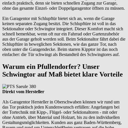
einfach praktisch, denn sie bieten schnellen Zugang zur Garage,
ohne das gesamte Einzel- oder Doppelgaragentor öffnen zu müssen.
Ein Garagentor mit Schlupftür bietet sich an, wenn die Garage
keinen separaten Zugang besitzt. Die Schlupftüre ist voll in das
Sektionaltor oder Schwingtor integriert. Dieser Komfort macht sich
schnell bemerkbar, wenn oft nur ein Fahrrad oder Gartenzubehör
aus der Garage geholt werden soll. Beim Sektionaltor fährt dabei die
Schlupftüre in beweglichen Sektionen, wie das ganze Tor, nach
oben unter die Garagendecke. Beim starren Kipptor ist das noch
einfacher: die Tür schwingt als Bestandteil des Schwingtores auf.
Warum ein Pfullendorfer? Unser
Schwingtor auf Maß bietet klare Vorteile
Direkt vom Hersteller
Als Garagentor Hersteller in Oberschwaben können wir rund um
das Tor praktisch jeden Kundenwunsch erfüllen: Angefangen bei
der Tortechnik mit Kipp-, Flügel- oder Sektionaltoren - mit oder
ohne Antrieb, über Material und Holzart, bis zu den individuellen
Gestaltungsmöglichkeiten. Kunden aus ganz Baden-Württemberg,
Bayern und rund um Unterschleißheim vertrauen auf die hohe