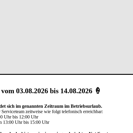
 vom 03.08.2026 bis 14.08.2026 🍦
on Pfullendorfer Tor-Systeme entscheidet, investiert in ein äußerst la
nicht beantworten. Für das Schwingtor spricht die stabile Konstruktion,
et sich im genannten Zeitraum im Betriebsurlaub.
 Serviceteam zeitweise wie folgt telefonisch erreichbar:
00 Uhr bis 12:00 Uhr
n 13:00 Uhr bis 15:00 Uhr