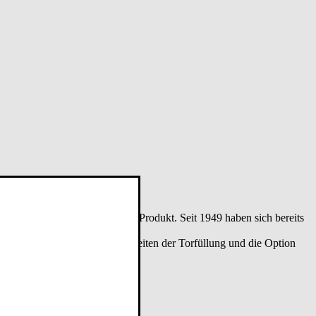
nglebiges und wertbeständiges Produkt. Seit 1949 haben sich bereits
 die vielen Gestaltungsmöglichkeiten der Torfüllung und die Option