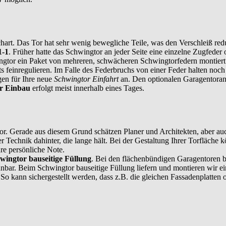
hart. Das Tor hat sehr wenig bewegliche Teile, was den Verschleiß red
1-1
. Früher hatte das Schwingtor an jeder Seite eine einzelne Zugfede
ingtor ein Paket von mehreren, schwächeren Schwingtorfedern montiert.
s feinregulieren. Im Falle des Federbruchs von einer Feder halten noc
rgen
für Ihre neue
Schwingtor Einfahrt
an. Den optionalen Garagentoran
or Einbau
erfolgt meist innerhalb eines Tages.
ngtor. Gerade aus diesem Grund schätzen Planer und Architekten, aber a
er Technik dahinter, die lange hält. Bei der Gestaltung Ihrer Torfläche
hre persönliche Note.
wingtor bauseitige Füllung
. Bei den flächenbündigen Garagentoren b
ennbar. Beim Schwingtor bauseitige Füllung liefern und montieren wir
So kann sichergestellt werden, dass z.B. die gleichen Fassadenplatten