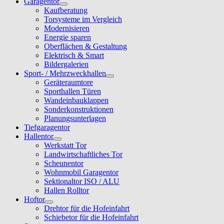
Garagentor
Kaufberatung
Torsysteme im Vergleich
Modernisieren
Energie sparen
Oberflächen & Gestaltung
Elektrisch & Smart
Bildergalerien
Sport- / Mehrzweckhallen
Geräteraumtore
Sporthallen Türen
Wandeinbauklappen
Sonderkonstruktionen
Planungsunterlagen
Tiefgaragentor
Hallentor
Werkstatt Tor
Landwirtschaftliches Tor
Scheunentor
Wohnmobil Garagentor
Sektionaltor ISO / ALU
Hallen Rolltor
Hoftor
Drehtor für die Hofeinfahrt
Schiebetor für die Hofeinfahrt