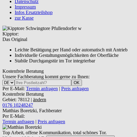
Datenschutz
Impressum
Infos Ersatzteilshop
zur Kasse
Kipptor:
Das Original
Leichte Betätigung per Hand oder automatisch mit Antrieb
Individuelle Gestaltungsmöglichkeiten der Oberfläche
Stabile Durchgangstür im Tor integrierbar
Kostenfreie Beratung
Unsere Fachberatung kommt gerne zu Ihnen:
OK
Per E-Mail:
Termin anfragen
|
Preis anfragen
Kostenfreie Beratung
Gebiet: 78112 |
ändern
0176 10248247
Matthias Boretzki, Fachberater
Per E-Mail:
Termin anfragen
|
Preis anfragen
Top Arbeit, offene Kommunikation, total schönes Tor.