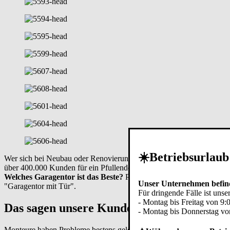
☀️Betriebsurlaub
Wer sich bei Neubau oder Renovierung für ein Garagentor Schwingtor v
über 400.000 Kunden für ein Pfullendorfer Kipptor entschieden.
Welches Garagentor ist das Beste?
Pauschal lässt sich diese Frage 
Unser Unternehmen befind
"Garagentor mit Tür".
Für dringende Fälle ist unser
- Montag bis Freitag von 9:
Das sagen unsere Kunden:
- Montag bis Donnerstag vo
Monteure haben Probleme bestens gelöst. Sehr zufrieden. 5 Sterne.