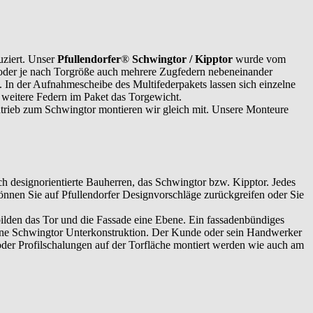
uziert. Unser
Pfullendorfer
®
Schwingtor / Kipptor
wurde vom
r oder je nach Torgröße auch mehrere Zugfedern nebeneinander
 In der Aufnahmescheibe des Multifederpakets lassen sich einzelne
h weitere Federn im Paket das Torgewicht.
trieb zum Schwingtor montieren wir gleich mit. Unsere Monteure
uch designorientierte Bauherren, das Schwingtor bzw. Kipptor. Jedes
 können Sie auf Pfullendorfer Designvorschläge zurückgreifen oder Sie
ilden das Tor und die Fassade eine Ebene. Ein fassadenbündiges
 eine Schwingtor Unterkonstruktion. Der Kunde oder sein Handwerker
 oder Profilschalungen auf der Torfläche montiert werden wie auch am