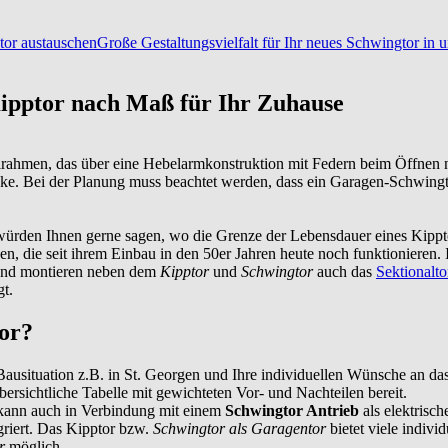
or austauschen
Große Gestaltungsvielfalt für Ihr neues Schwingtor in
Kipptor nach Maß für Ihr Zuhause
lrahmen, das über eine Hebelarmkonstruktion mit Federn beim Öffnen 
ke. Bei der Planung muss beachtet werden, dass ein Garagen-Schwingto
ir würden Ihnen gerne sagen, wo die Grenze der Lebensdauer eines Kipp
gen
, die seit ihrem Einbau in den 50er Jahren heute noch funktioniere
n und montieren neben dem
Kipptor
und
Schwingtor
auch das
Sektionalto
t.
tor?
Bausituation z.B. in
St. Georgen
und Ihre individuellen Wünsche an da
übersichtliche Tabelle mit gewichteten Vor- und Nachteilen bereit.
d kann auch in Verbindung mit einem
Schwingtor Antrieb
als elektrisc
egriert. Das Kipptor bzw.
Schwingtor als Garagentor
bietet viele indivi
r
möglich.