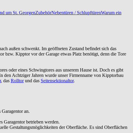
 und um St. Georgen
Zubehör
Nebentüren / Schlupftüren
Warum ein
nach außen schwenkt. Im geöffneten Zustand befindet sich das
r bzw. Kipptor vor der Garage etwas Platz benötigt, denn die Tore
tores oder eines Schwingtores aus unserem Hause ist. Doch es gibt
n. In den Achtziger Jahren wurde unser Firmenname von Kipptorbau
r
, das
Rolltor
und das
Seitensektionaltor
.
s Garagentor an.
hes Garagentor betrieben werden.
duelle Gestaltungsmöglichkeiten der Oberfläche. Es sind Oberflächen