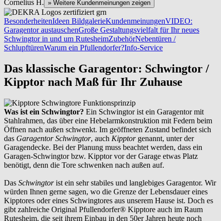
Cornelius H.
» Weitere Kundenmeinungen zeigen
Besonderheiten
Ideen Bildgalerie
Kundenmeinungen
VIDEO:
Garagentor austauschen
Große Gestaltungsvielfalt für Ihr neues
Schwingtor in und um Rutesheim
Zubehör
Nebentüren /
Schlupftüren
Warum ein Pfullendorfer?
Info-Service
Das klassische Garagentor: Schwingtor /
Kipptor nach Maß für Ihr Zuhause
Was ist ein Schwingtor?
Ein Schwingtor ist ein Garagentor mit
Stahlrahmen, das über eine Hebelarmkonstruktion mit Federn beim
Öffnen nach außen schwenkt. Im geöffneten Zustand befindet sich
das
Garagentor Schwingtor
, auch
Kipptor
genannt, unter der
Garagendecke. Bei der Planung muss beachtet werden, dass ein
Garagen-Schwingtor bzw. Kipptor vor der Garage etwas Platz
benötigt, denn die Tore schwenken nach außen auf.
Das
Schwingtor
ist ein sehr stabiles und langlebiges Garagentor. Wir
würden Ihnen gerne sagen, wo die Grenze der Lebensdauer eines
Kipptores oder eines Schwingtores aus unserem Hause ist. Doch es
gibt zahlreiche Original Pfullendorfer® Kipptore auch im Raum
Rutesheim
, die seit ihrem Einbau in den 50er Jahren heute noch