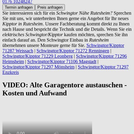
0176 10248247
Termin anfragen
Preis anfragen
Sie interessieren sich für ein
Schwingtor Nähe Rutesheim?
Sprechen
Sie mit uns, wir unterbreiten Ihnen gerne ein Angebot für Ihr neues
Kipptor in Rutesheim
. Unsere Fachberatung kommt direkt zu Ihnen
nach Hause und bespricht die Technik und die Details. Wenn Sie ein
elektrisches Schwingtor/Kipptor
kaufen möchten, sprechen Sie ihn
einfach darauf an. Den Schwingtor Einbau in
Rutesheim
übernehmen unsere Monteure gerne für Sie.
Schwingtor/Kipptor
71287 Weissach
|
Schwingtor/Kipptor 71272 Renningen
|
Schwingtor/Kipptor 71229 Leonberg
|
Schwingtor/Kipptor 71296
Heimsheim
|
Schwingtor/Kipptor 71106 Magstadt
|
Schwingtor/Kipptor 71297 Mönsheim
|
Schwingtor/Kipptor 71297
Enzkreis
VIDEO: Alte Garagentore austauschen -
Kosten und Aufwand