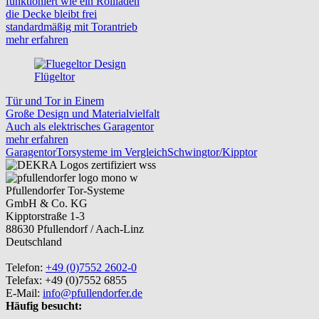
funktioniert wie ein Rollladen
die Decke bleibt frei
standardmäßig mit Torantrieb
mehr erfahren
Flügeltor
Tür und Tor in Einem
Große Design und Materialvielfalt
Auch als elektrisches Garagentor
mehr erfahren
Garagentor
Torsysteme im Vergleich
Schwingtor/Kipptor
Pfullendorfer Tor-Systeme
GmbH & Co. KG
Kipptorstraße 1-3
88630 Pfullendorf / Aach-Linz
Deutschland
Telefon:
+49 (0)7552 2602-0
Telefax: +49 (0)7552 6855
E-Mail:
info@pfullendorfer.de
Häufig besucht: