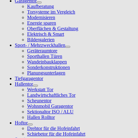
Garagentor
Kaufberatung
Torsysteme im Vergleich
Modernisieren
Energie sparen
Oberflächen & Gestaltung
Elektrisch & Smart
Bildergalerien
Sport- / Mehrzweckhallen
Geräteraumtore
Sporthallen Türen
Wandeinbauklappen
Sonderkonstruktionen
Planungsunterlagen
Tiefgaragentor
Hallentor
Werkstatt Tor
Landwirtschaftliches Tor
Scheunentor
Wohnmobil Garagentor
Sektionaltor ISO / ALU
Hallen Rolltor
Hoftor
Drehtor für die Hofeinfahrt
Schiebetor für die Hofeinfahrt