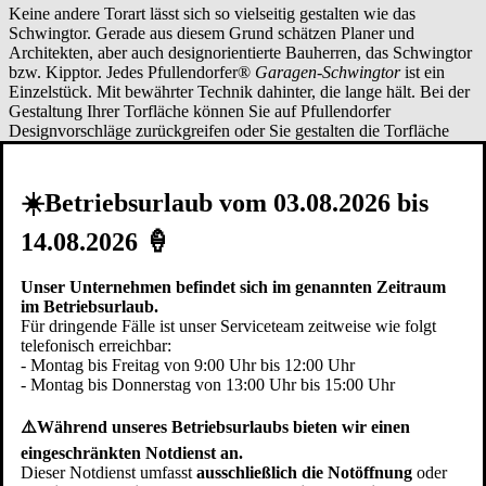
Keine andere Torart lässt sich so vielseitig gestalten wie das
Schwingtor. Gerade aus diesem Grund schätzen Planer und
Architekten, aber auch designorientierte Bauherren, das Schwingtor
bzw. Kipptor. Jedes Pfullendorfer®
Garagen-Schwingtor
ist ein
Einzelstück. Mit bewährter Technik dahinter, die lange hält. Bei der
Gestaltung Ihrer Torfläche können Sie auf Pfullendorfer
Designvorschläge zurückgreifen oder Sie gestalten die Torfläche
selbst und verleihen dem Tor in
Rutesheim
Ihre persönliche Note.
Eine besondere Variante ist das
Schwingtor flächenbündig
oder
Schwingtor bauseitige Füllung
. Bei den flächenbündigen
☀️Betriebsurlaub vom 03.08.2026 bis
Garagentoren bilden das Tor und die Fassade eine Ebene. Ein
fassadenbündiges Schwingtor ist in geschlossenem Zustand als
14.08.2026 🍦
solches nicht mehr erkennbar. Beim Schwingtor bauseitige Füllung
liefern und montieren wir eine Schwingtor Unterkonstruktion. Der
Kunde oder sein Handwerker können dann auf der Baustelle
Unser Unternehmen befindet sich im genannten Zeitraum
Rutesheim
die Torfüllung montieren. So kann sichergestellt werden,
im Betriebsurlaub.
dass z.B. die gleichen Fassadenplatten oder Profilschalungen auf der
Für dringende Fälle ist unser Serviceteam zeitweise wie folgt
Torfläche montiert werden wie auch am restlichen Gebäude.
telefonisch erreichbar:
- Montag bis Freitag von 9:00 Uhr bis 12:00 Uhr
- Montag bis Donnerstag von 13:00 Uhr bis 15:00 Uhr
Verarbeitung
⚠️Während unseres Betriebsurlaubs bieten wir einen
Bei Pfullendorfer Tor-Systeme® entstehen die
Garagen
eingeschränkten Notdienst an.
Schwingtore
seit 1949
in Handarbeit durch erfahrene Schlosser und
Dieser Notdienst umfasst
ausschließlich die Notöffnung
oder
Schreiner - unterstützt von modernen Bearbeitungsmaschinen.