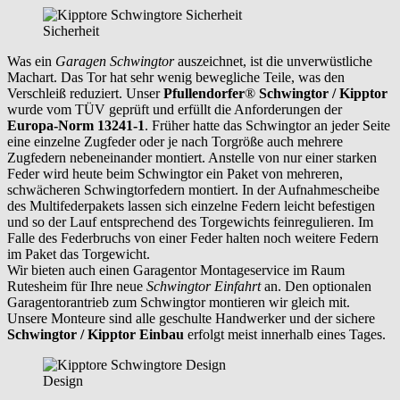
Sicherheit
Was ein
Garagen Schwingtor
auszeichnet, ist die unverwüstliche
Machart. Das Tor hat sehr wenig bewegliche Teile, was den
Verschleiß reduziert. Unser
Pfullendorfer
®
Schwingtor / Kipptor
wurde vom TÜV geprüft und erfüllt die Anforderungen der
Europa-Norm 13241-1
. Früher hatte das Schwingtor an jeder Seite
eine einzelne Zugfeder oder je nach Torgröße auch mehrere
Zugfedern nebeneinander montiert. Anstelle von nur einer starken
Feder wird heute beim Schwingtor ein Paket von mehreren,
schwächeren Schwingtorfedern montiert. In der Aufnahmescheibe
des Multifederpakets lassen sich einzelne Federn leicht befestigen
und so der Lauf entsprechend des Torgewichts feinregulieren. Im
Falle des Federbruchs von einer Feder halten noch weitere Federn
im Paket das Torgewicht.
Wir bieten auch einen Garagentor Montageservice im Raum
Rutesheim
für Ihre neue
Schwingtor Einfahrt
an. Den optionalen
Garagentorantrieb zum Schwingtor montieren wir gleich mit.
Unsere Monteure sind alle geschulte Handwerker und der sichere
Schwingtor / Kipptor Einbau
erfolgt meist innerhalb eines Tages.
Design