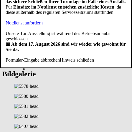
das
sichere Schließen Ihrer Toranlage im Falle eines Ausfalls.
Unsere eigene Produktion ist nach den Normen
DIN EN ISO 9001
Für
Einsätze im Notdienst entstehen zusätzliche Kosten,
da
und
DIN EN ISO 14001
sowohl qualitäts- als auch
diese außerhalb des regulären Servicezeitraums stattfinden.
umweltzertifiziert. Unsere Handwerker fertigen Kipptore mit
Herzblut. Egal für welches Design Sie sich entscheiden, die Qualität
Notdienst anfordern
der hochwertigen Verarbeitung stimmt bei einer
Schwingtor Garage
aus Pfullendorf ebenso wie der Service. Zu unserem Service gehört,
Unsere Tor-Ausstellung ist während des Betriebsurlaubs
dass Sie
Schwingtor Ersatzteile
wie Federn oder Garagentoröffner
geschlossen.
auch viele Jahre nach dem
Schwingtor Einbau
noch bei uns
📅 Ab dem 17. August 2026 sind wir wieder wie gewohnt für
bestellen können.
Sie da.
Schwingtor Kipptor mit Antrieb / Fenster
Formular-Eingabe abbrechen
Hinweis schließen
/ Schlupftür
Pfullendorfer Ideen
Bildgalerie