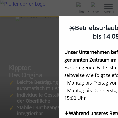
Menü
Hotline
Suche
☀️Betriebsurlau
bis 14.0
Unser Unternehmen befi
genannten Zeitraum im 
Kipptor:
Für dringende Fälle ist 
Das Original
zeitweise wie folgt telef
Leichte Betätigung per Hand oder
- Montag bis Freitag von
automatisch mit Antrieb
- Montag bis Donnerstag
Individuelle Gestaltungsmöglichkeiten
15:00 Uhr
der Oberfläche
Stabile Durchgangstür im Tor
⚠️Während unseres Betr
integrierbar