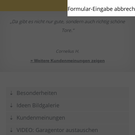
Formular-Eingabe abbrec
Da gibt es nicht nur gute, sondern auch richtig schöne
Tore.
Cornelius H.
» Weitere Kundenmeinungen zeigen
Besonderheiten
Ideen Bildgalerie
Kundenmeinungen
VIDEO: Garagentor austauschen