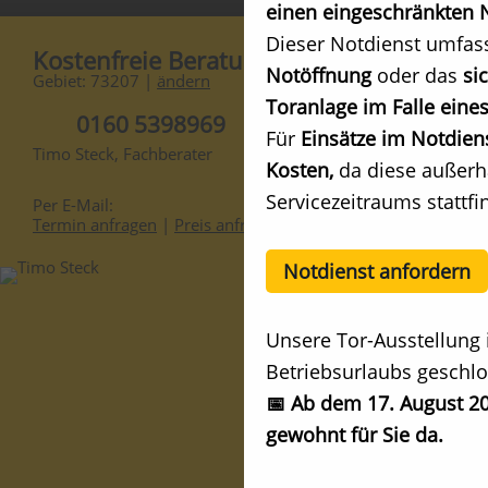
einen eingeschränkten N
Dieser Notdienst umfas
Kostenfreie Beratung
Notöffnung
oder das
si
Gebiet: 73207 |
ändern
Toranlage im Falle eines
0160 5398969
Für
Einsätze im Notdien
Timo Steck, Fachberater
Kosten,
da diese außerh
Servicezeitraums stattfi
Per E-Mail:
Termin anfragen
|
Preis anfragen
Notdienst anfordern
Unsere Tor-Ausstellung 
Betriebsurlaubs geschlo
📅 Ab dem 17. August 20
gewohnt für Sie da.