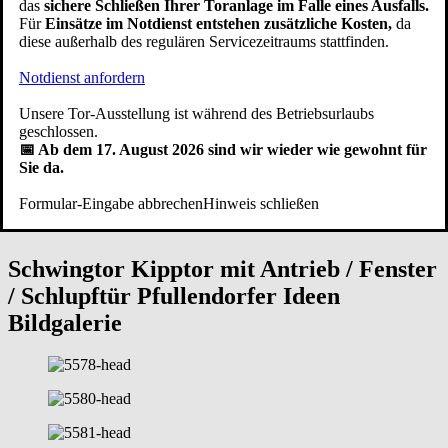
das
sichere Schließen Ihrer Toranlage im Falle eines Ausfalls.
Für
Einsätze im Notdienst entstehen zusätzliche Kosten,
da
Bei Pfullendorfer Tor-Systeme® entstehen die
Garagen
diese außerhalb des regulären Servicezeitraums stattfinden.
Schwingtore
seit 1949
in Handarbeit durch erfahrene Schlosser und
Schreiner - unterstützt von modernen Bearbeitungsmaschinen.
Notdienst anfordern
Unsere eigene Produktion ist nach den Normen
DIN EN ISO 9001
und
DIN EN ISO 14001
sowohl qualitäts- als auch
Unsere Tor-Ausstellung ist während des Betriebsurlaubs
umweltzertifiziert. Unsere Handwerker fertigen Kipptore mit
geschlossen.
Herzblut. Egal für welches Design Sie sich entscheiden, die Qualität
📅 Ab dem 17. August 2026 sind wir wieder wie gewohnt für
der hochwertigen Verarbeitung stimmt bei einer
Schwingtor Garage
Sie da.
aus Pfullendorf ebenso wie der Service. Zu unserem Service gehört,
dass Sie
Schwingtor Ersatzteile
wie Federn oder Garagentoröffner
Formular-Eingabe abbrechen
Hinweis schließen
auch viele Jahre nach dem
Schwingtor Einbau
noch bei uns
bestellen können.
Schwingtor Kipptor mit Antrieb / Fenster
/ Schlupftür
Pfullendorfer Ideen
Bildgalerie