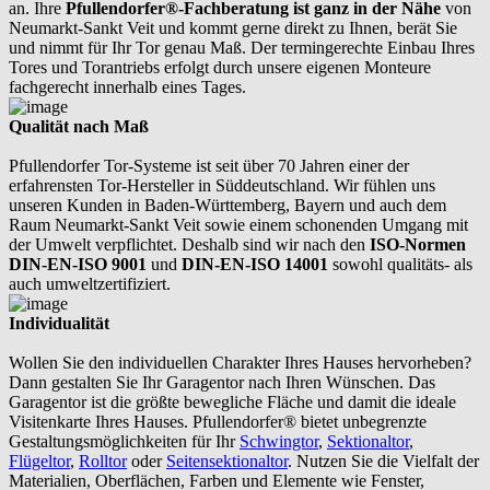
an. Ihre
Pfullendorfer®-Fachberatung ist ganz in der Nähe
von
Neumarkt-Sankt Veit und kommt gerne direkt zu Ihnen, berät Sie
und nimmt für Ihr Tor genau Maß. Der termingerechte Einbau Ihres
Tores und Torantriebs erfolgt durch unsere eigenen Monteure
fachgerecht innerhalb eines Tages.
Qualität nach Maß
Pfullendorfer Tor-Systeme ist seit über 70 Jahren einer der
erfahrensten Tor-Hersteller in Süddeutschland. Wir fühlen uns
unseren Kunden in Baden-Württemberg, Bayern und auch dem
Raum Neumarkt-Sankt Veit sowie einem schonenden Umgang mit
der Umwelt verpflichtet. Deshalb sind wir nach den
ISO-Normen
DIN-EN-ISO 9001
und
DIN-EN-ISO 14001
sowohl qualitäts- als
auch umweltzertifiziert.
Individualität
Wollen Sie den individuellen Charakter Ihres Hauses hervorheben?
Dann gestalten Sie Ihr Garagentor nach Ihren Wünschen. Das
Garagentor ist die größte bewegliche Fläche und damit die ideale
Visitenkarte Ihres Hauses. Pfullendorfer® bietet unbegrenzte
Gestaltungsmöglichkeiten für Ihr
Schwingtor
,
Sektionaltor
,
Flügeltor
,
Rolltor
oder
Seitensektionaltor
. Nutzen Sie die Vielfalt der
Materialien, Oberflächen, Farben und Elemente wie Fenster,