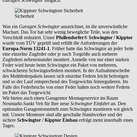
Garagen Schwingtor
möglich.
Sicherheit
Was ein
Garagen Schwingtor
auszeichnet, ist die unverwüstliche
Machart. Das Tor hat sehr wenig bewegliche Teile, was den
Verschleiß reduziert. Unser
Pfullendorfer
®
Schwingtor / Kipptor
wurde vom TÜV geprüft und erfüllt die Anforderungen der
Europa-Norm 13241-1
. Früher hatte das Schwingtor an jeder Seite
eine einzelne Zugfeder oder je nach Torgröße auch mehrere
Zugfedern nebeneinander montiert. Anstelle von nur einer starken
Feder wird heute beim Schwingtor ein Paket von mehreren,
schwächeren Schwingtorfedern montiert. In der Aufnahmescheibe
des Multifederpakets lassen sich einzelne Federn leicht befestigen
und so der Lauf entsprechend des Torgewichts feinregulieren. Im
Falle des Federbruchs von einer Feder halten noch weitere Federn
im Paket das Torgewicht.
Wir bieten auch einen Garagentor Montageservice im Raum
Neumarkt-Sankt Veit
für Ihre neue
Schwingtor Einfahrt
an. Den
optionalen Garagentorantrieb zum Schwingtor montieren wir gleich
mit. Unsere Monteure sind alle geschulte Handwerker und der
sichere
Schwingtor / Kipptor Einbau
erfolgt meist innerhalb eines
Tages.