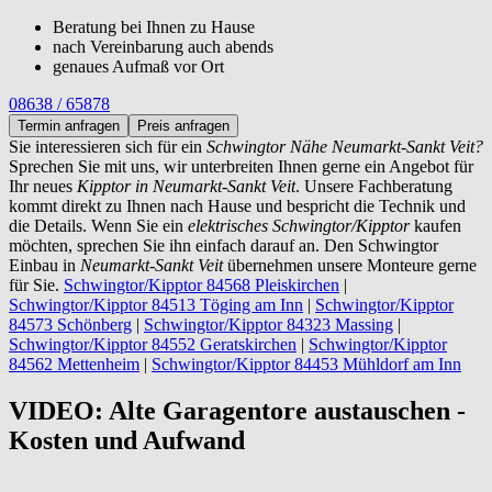
Beratung bei Ihnen zu Hause
nach Vereinbarung auch abends
genaues Aufmaß vor Ort
08638 / 65878
Termin anfragen
Preis anfragen
Sie interessieren sich für ein
Schwingtor Nähe Neumarkt-Sankt Veit?
Sprechen Sie mit uns, wir unterbreiten Ihnen gerne ein Angebot für
Ihr neues
Kipptor in Neumarkt-Sankt Veit
. Unsere Fachberatung
kommt direkt zu Ihnen nach Hause und bespricht die Technik und
die Details. Wenn Sie ein
elektrisches Schwingtor/Kipptor
kaufen
möchten, sprechen Sie ihn einfach darauf an. Den Schwingtor
Einbau in
Neumarkt-Sankt Veit
übernehmen unsere Monteure gerne
für Sie.
Schwingtor/Kipptor 84568 Pleiskirchen
|
Schwingtor/Kipptor 84513 Töging am Inn
|
Schwingtor/Kipptor
84573 Schönberg
|
Schwingtor/Kipptor 84323 Massing
|
Schwingtor/Kipptor 84552 Geratskirchen
|
Schwingtor/Kipptor
84562 Mettenheim
|
Schwingtor/Kipptor 84453 Mühldorf am Inn
VIDEO: Alte Garagentore austauschen -
Kosten und Aufwand