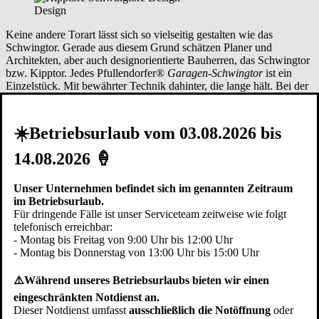
Design
Keine andere Torart lässt sich so vielseitig gestalten wie das
Schwingtor. Gerade aus diesem Grund schätzen Planer und
Architekten, aber auch designorientierte Bauherren, das Schwingtor
bzw. Kipptor. Jedes Pfullendorfer®
Garagen-Schwingtor
ist ein
Einzelstück. Mit bewährter Technik dahinter, die lange hält. Bei der
Gestaltung Ihrer Torfläche können Sie auf Pfullendorfer
Designvorschläge zurückgreifen oder Sie gestalten die Torfläche
selbst und verleihen dem Tor in
Neumarkt-Sankt Veit
Ihre
☀️Betriebsurlaub vom 03.08.2026 bis
persönliche Note.
Eine besondere Variante ist das
Schwingtor flächenbündig
oder
14.08.2026 🍦
Schwingtor bauseitige Füllung
. Bei den flächenbündigen
Garagentoren bilden das Tor und die Fassade eine Ebene. Ein
fassadenbündiges Schwingtor ist in geschlossenem Zustand als
Unser Unternehmen befindet sich im genannten Zeitraum
solches nicht mehr erkennbar. Beim Schwingtor bauseitige Füllung
im Betriebsurlaub.
liefern und montieren wir eine Schwingtor Unterkonstruktion. Der
Für dringende Fälle ist unser Serviceteam zeitweise wie folgt
Kunde oder sein Handwerker können dann auf der Baustelle
telefonisch erreichbar:
Neumarkt-Sankt Veit
die Torfüllung montieren. So kann
- Montag bis Freitag von 9:00 Uhr bis 12:00 Uhr
sichergestellt werden, dass z.B. die gleichen Fassadenplatten oder
- Montag bis Donnerstag von 13:00 Uhr bis 15:00 Uhr
Profilschalungen auf der Torfläche montiert werden wie auch am
restlichen Gebäude.
⚠️Während unseres Betriebsurlaubs bieten wir einen
eingeschränkten Notdienst an.
Dieser Notdienst umfasst
ausschließlich die Notöffnung
oder
Verarbeitung