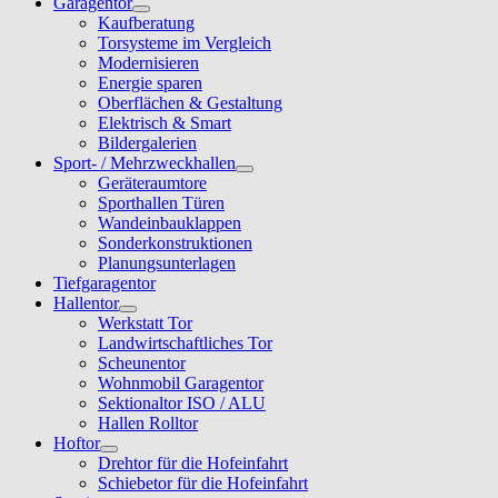
Garagentor
Kaufberatung
Torsysteme im Vergleich
Modernisieren
Energie sparen
Oberflächen & Gestaltung
Elektrisch & Smart
Bildergalerien
Sport- / Mehrzweckhallen
Geräteraumtore
Sporthallen Türen
Wandeinbauklappen
Sonderkonstruktionen
Planungsunterlagen
Tiefgaragentor
Hallentor
Werkstatt Tor
Landwirtschaftliches Tor
Scheunentor
Wohnmobil Garagentor
Sektionaltor ISO / ALU
Hallen Rolltor
Hoftor
Drehtor für die Hofeinfahrt
Schiebetor für die Hofeinfahrt