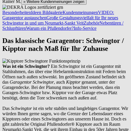
Rainer M.
» Weitere Kundenmeinungen zeigen
Besonderheiten
Ideen Bildgalerie
Kundenmeinungen
VIDEO:
Garagentor austauschen
Große Gestaltungsvielfalt für Ihr neues
Schwingtor in und um Neumarkt-Sankt Veit
Zubehör
Nebentüren /
Schlupftüren
Warum ein Pfullendorfer?
Info-Service
Das klassische Garagentor: Schwingtor /
Kipptor nach Maß für Ihr Zuhause
Was ist ein Schwingtor?
Ein Schwingtor ist ein Garagentor mit
Stahlrahmen, das über eine Hebelarmkonstruktion mit Federn beim
Öffnen nach außen schwenkt. Im geöffneten Zustand befindet sich
das
Garagentor Schwingtor
, auch
Kipptor
genannt, unter der
Garagendecke. Bei der Planung muss beachtet werden, dass ein
Garagen-Schwingtor bzw. Kipptor vor der Garage etwas Platz
benötigt, denn die Tore schwenken nach außen auf.
Das
Schwingtor
ist ein sehr stabiles und langlebiges Garagentor. Wir
würden Ihnen gerne sagen, wo die Grenze der Lebensdauer eines
Kipptores oder eines Schwingtores aus unserem Hause ist. Doch es
gibt zahlreiche Original Pfullendorfer® Kipptore auch im Raum
Neumarkt-Sankt Veit
, die seit ihrem Einbau in den 50er Jahren heute