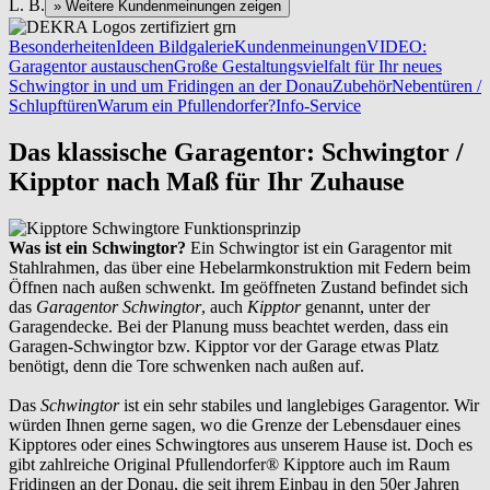
L. B.
» Weitere Kundenmeinungen zeigen
Besonderheiten
Ideen Bildgalerie
Kundenmeinungen
VIDEO:
Garagentor austauschen
Große Gestaltungsvielfalt für Ihr neues
Schwingtor in und um Fridingen an der Donau
Zubehör
Nebentüren /
Schlupftüren
Warum ein Pfullendorfer?
Info-Service
Das klassische Garagentor: Schwingtor /
Kipptor nach Maß für Ihr Zuhause
Was ist ein Schwingtor?
Ein Schwingtor ist ein Garagentor mit
Stahlrahmen, das über eine Hebelarmkonstruktion mit Federn beim
Öffnen nach außen schwenkt. Im geöffneten Zustand befindet sich
das
Garagentor Schwingtor
, auch
Kipptor
genannt, unter der
Garagendecke. Bei der Planung muss beachtet werden, dass ein
Garagen-Schwingtor bzw. Kipptor vor der Garage etwas Platz
benötigt, denn die Tore schwenken nach außen auf.
Das
Schwingtor
ist ein sehr stabiles und langlebiges Garagentor. Wir
würden Ihnen gerne sagen, wo die Grenze der Lebensdauer eines
Kipptores oder eines Schwingtores aus unserem Hause ist. Doch es
gibt zahlreiche Original Pfullendorfer® Kipptore auch im Raum
Fridingen an der Donau
, die seit ihrem Einbau in den 50er Jahren