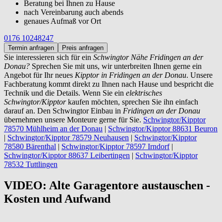
Beratung bei Ihnen zu Hause
nach Vereinbarung auch abends
genaues Aufmaß vor Ort
0176 10248247
Termin anfragen
Preis anfragen
Sie interessieren sich für ein
Schwingtor Nähe Fridingen an der
Donau?
Sprechen Sie mit uns, wir unterbreiten Ihnen gerne ein
Angebot für Ihr neues
Kipptor in Fridingen an der Donau
. Unsere
Fachberatung kommt direkt zu Ihnen nach Hause und bespricht die
Technik und die Details. Wenn Sie ein
elektrisches
Schwingtor/Kipptor
kaufen möchten, sprechen Sie ihn einfach
darauf an. Den Schwingtor Einbau in
Fridingen an der Donau
übernehmen unsere Monteure gerne für Sie.
Schwingtor/Kipptor
78570 Mühlheim an der Donau
|
Schwingtor/Kipptor 88631 Beuron
|
Schwingtor/Kipptor 78579 Neuhausen
|
Schwingtor/Kipptor
78580 Bärenthal
|
Schwingtor/Kipptor 78597 Irndorf
|
Schwingtor/Kipptor 88637 Leibertingen
|
Schwingtor/Kipptor
78532 Tuttlingen
VIDEO: Alte Garagentore austauschen -
Kosten und Aufwand