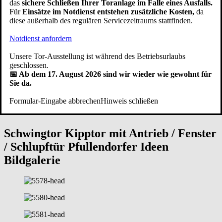
das
sichere Schließen Ihrer Toranlage im Falle eines Ausfalls.
Für
Einsätze im Notdienst entstehen zusätzliche Kosten,
da
Bei Pfullendorfer Tor-Systeme® entstehen die
Garagen
diese außerhalb des regulären Servicezeitraums stattfinden.
Schwingtore
seit 1949
in Handarbeit durch erfahrene Schlosser und
Schreiner - unterstützt von modernen Bearbeitungsmaschinen.
Notdienst anfordern
Unsere eigene Produktion ist nach den Normen
DIN EN ISO 9001
und
DIN EN ISO 14001
sowohl qualitäts- als auch
Unsere Tor-Ausstellung ist während des Betriebsurlaubs
umweltzertifiziert. Unsere Handwerker fertigen Kipptore mit
geschlossen.
Herzblut. Egal für welches Design Sie sich entscheiden, die Qualität
📅 Ab dem 17. August 2026 sind wir wieder wie gewohnt für
der hochwertigen Verarbeitung stimmt bei einer
Schwingtor Garage
Sie da.
aus Pfullendorf ebenso wie der Service. Zu unserem Service gehört,
dass Sie
Schwingtor Ersatzteile
wie Federn oder Garagentoröffner
Formular-Eingabe abbrechen
Hinweis schließen
auch viele Jahre nach dem
Schwingtor Einbau
noch bei uns
bestellen können.
Schwingtor Kipptor mit Antrieb / Fenster
/ Schlupftür
Pfullendorfer Ideen
Bildgalerie