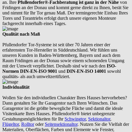
an. Ihre
Pfullendorfer®-Fachberatung ist ganz in der Nähe
von
Fridingen an der Donau und kommt gerne direkt zu Ihnen, berät Sie
und nimmt für Ihr Tor genau Maß. Der termingerechte Einbau Ihres
Tores und Torantriebs erfolgt durch unsere eigenen Monteure
fachgerecht innerhalb eines Tages.
Qualität nach Maß
Pfullendorfer Tor-Systeme ist seit über 70 Jahren einer der
erfahrensten Tor-Hersteller in Süddeutschland. Wir fühlen uns
unseren Kunden in Baden-Württemberg, Bayern und auch dem
Raum Fridingen an der Donau sowie einem schonenden Umgang
mit der Umwelt verpflichtet. Deshalb sind wir nach den
ISO-
Normen DIN-EN-ISO 9001
und
DIN-EN-ISO 14001
sowohl
qualitäts- als auch umweltzertifiziert.
Individualität
Wollen Sie den individuellen Charakter Ihres Hauses hervorheben?
Dann gestalten Sie Ihr Garagentor nach Ihren Wünschen. Das
Garagentor ist die größte bewegliche Fläche und damit die ideale
Visitenkarte Ihres Hauses. Pfullendorfer® bietet unbegrenzte
Gestaltungsmöglichkeiten für Ihr
Schwingtor
,
Sektionaltor
,
Flügeltor
,
Rolltor
oder
Seitensektionaltor
. Nutzen Sie die Vielfalt der
Materialien, Oberflächen, Farben und Elemente wie Fenster,