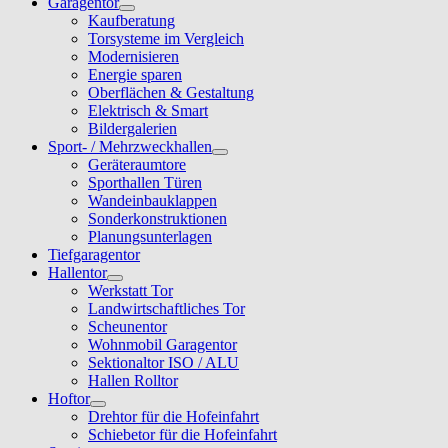
Garagentor
Kaufberatung
Torsysteme im Vergleich
Modernisieren
Energie sparen
Oberflächen & Gestaltung
Elektrisch & Smart
Bildergalerien
Sport- / Mehrzweckhallen
Geräteraumtore
Sporthallen Türen
Wandeinbauklappen
Sonderkonstruktionen
Planungsunterlagen
Tiefgaragentor
Hallentor
Werkstatt Tor
Landwirtschaftliches Tor
Scheunentor
Wohnmobil Garagentor
Sektionaltor ISO / ALU
Hallen Rolltor
Hoftor
Drehtor für die Hofeinfahrt
Schiebetor für die Hofeinfahrt