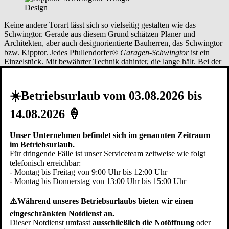
Design
Keine andere Torart lässt sich so vielseitig gestalten wie das
Schwingtor. Gerade aus diesem Grund schätzen Planer und
Architekten, aber auch designorientierte Bauherren, das Schwingtor
bzw. Kipptor. Jedes Pfullendorfer®
Garagen-Schwingtor
ist ein
Einzelstück. Mit bewährter Technik dahinter, die lange hält. Bei der
Gestaltung Ihrer Torfläche können Sie auf Pfullendorfer
Designvorschläge zurückgreifen oder Sie gestalten die Torfläche
selbst und verleihen dem Tor in
Fridingen an der Donau
Ihre
☀️Betriebsurlaub vom 03.08.2026 bis
persönliche Note.
Eine besondere Variante ist das
Schwingtor flächenbündig
oder
14.08.2026 🍦
Schwingtor bauseitige Füllung
. Bei den flächenbündigen
Garagentoren bilden das Tor und die Fassade eine Ebene. Ein
fassadenbündiges Schwingtor ist in geschlossenem Zustand als
Unser Unternehmen befindet sich im genannten Zeitraum
solches nicht mehr erkennbar. Beim Schwingtor bauseitige Füllung
im Betriebsurlaub.
liefern und montieren wir eine Schwingtor Unterkonstruktion. Der
Für dringende Fälle ist unser Serviceteam zeitweise wie folgt
Kunde oder sein Handwerker können dann auf der Baustelle
telefonisch erreichbar:
Fridingen an der Donau
die Torfüllung montieren. So kann
- Montag bis Freitag von 9:00 Uhr bis 12:00 Uhr
sichergestellt werden, dass z.B. die gleichen Fassadenplatten oder
- Montag bis Donnerstag von 13:00 Uhr bis 15:00 Uhr
Profilschalungen auf der Torfläche montiert werden wie auch am
restlichen Gebäude.
⚠️Während unseres Betriebsurlaubs bieten wir einen
eingeschränkten Notdienst an.
Dieser Notdienst umfasst
ausschließlich die Notöffnung
oder
Verarbeitung