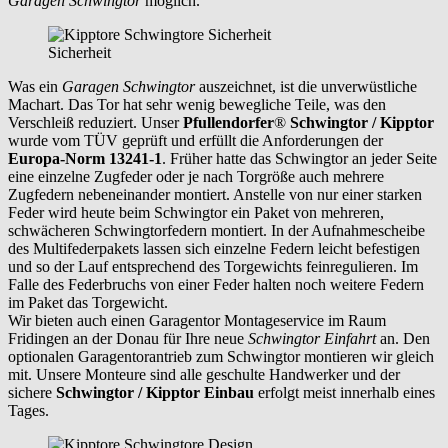
Garagen Schwingtor
möglich.
Sicherheit
Was ein
Garagen Schwingtor
auszeichnet, ist die unverwüstliche
Machart. Das Tor hat sehr wenig bewegliche Teile, was den
Verschleiß reduziert. Unser
Pfullendorfer
®
Schwingtor / Kipptor
wurde vom TÜV geprüft und erfüllt die Anforderungen der
Europa-Norm 13241-1
. Früher hatte das Schwingtor an jeder Seite
eine einzelne Zugfeder oder je nach Torgröße auch mehrere
Zugfedern nebeneinander montiert. Anstelle von nur einer starken
Feder wird heute beim Schwingtor ein Paket von mehreren,
schwächeren Schwingtorfedern montiert. In der Aufnahmescheibe
des Multifederpakets lassen sich einzelne Federn leicht befestigen
und so der Lauf entsprechend des Torgewichts feinregulieren. Im
Falle des Federbruchs von einer Feder halten noch weitere Federn
im Paket das Torgewicht.
Wir bieten auch einen Garagentor Montageservice im Raum
Fridingen an der Donau
für Ihre neue
Schwingtor Einfahrt
an. Den
optionalen Garagentorantrieb zum Schwingtor montieren wir gleich
mit. Unsere Monteure sind alle geschulte Handwerker und der
sichere
Schwingtor / Kipptor Einbau
erfolgt meist innerhalb eines
Tages.