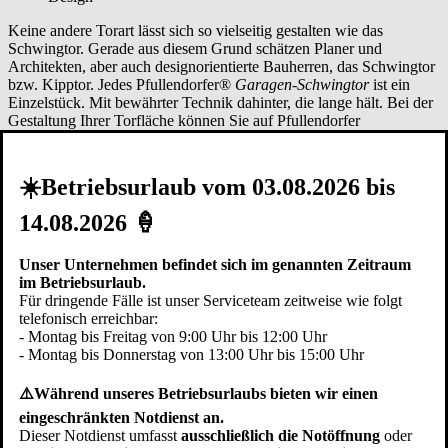
Keine andere Torart lässt sich so vielseitig gestalten wie das
Schwingtor. Gerade aus diesem Grund schätzen Planer und
Architekten, aber auch designorientierte Bauherren, das Schwingtor
bzw. Kipptor. Jedes Pfullendorfer®
Garagen-Schwingtor
ist ein
Einzelstück. Mit bewährter Technik dahinter, die lange hält. Bei der
Gestaltung Ihrer Torfläche können Sie auf Pfullendorfer
Designvorschläge zurückgreifen oder Sie gestalten die Torfläche
selbst und verleihen dem Tor in
Berkheim
Ihre persönliche Note.
Eine besondere Variante ist das
Schwingtor flächenbündig
oder
☀️Betriebsurlaub vom 03.08.2026 bis
Schwingtor bauseitige Füllung
. Bei den flächenbündigen
Garagentoren bilden das Tor und die Fassade eine Ebene. Ein
14.08.2026 🍦
fassadenbündiges Schwingtor ist in geschlossenem Zustand als
solches nicht mehr erkennbar. Beim Schwingtor bauseitige Füllung
liefern und montieren wir eine Schwingtor Unterkonstruktion. Der
Unser Unternehmen befindet sich im genannten Zeitraum
Kunde oder sein Handwerker können dann auf der Baustelle
im Betriebsurlaub.
Berkheim
die Torfüllung montieren. So kann sichergestellt werden,
Für dringende Fälle ist unser Serviceteam zeitweise wie folgt
dass z.B. die gleichen Fassadenplatten oder Profilschalungen auf der
telefonisch erreichbar:
Torfläche montiert werden wie auch am restlichen Gebäude.
- Montag bis Freitag von 9:00 Uhr bis 12:00 Uhr
- Montag bis Donnerstag von 13:00 Uhr bis 15:00 Uhr
Verarbeitung
⚠️Während unseres Betriebsurlaubs bieten wir einen
eingeschränkten Notdienst an.
Bei Pfullendorfer Tor-Systeme® entstehen die
Garagen
Dieser Notdienst umfasst
ausschließlich die Notöffnung
oder
Schwingtore
seit 1949
in Handarbeit durch erfahrene Schlosser und