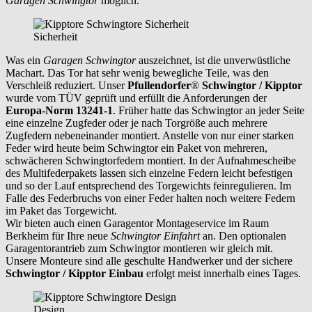
Garagen Schwingtor
möglich.
Sicherheit
Was ein
Garagen Schwingtor
auszeichnet, ist die unverwüstliche
Machart. Das Tor hat sehr wenig bewegliche Teile, was den
Verschleiß reduziert. Unser
Pfullendorfer
®
Schwingtor / Kipptor
wurde vom TÜV geprüft und erfüllt die Anforderungen der
Europa-Norm 13241-1
. Früher hatte das Schwingtor an jeder Seite
eine einzelne Zugfeder oder je nach Torgröße auch mehrere
Zugfedern nebeneinander montiert. Anstelle von nur einer starken
Feder wird heute beim Schwingtor ein Paket von mehreren,
schwächeren Schwingtorfedern montiert. In der Aufnahmescheibe
des Multifederpakets lassen sich einzelne Federn leicht befestigen
und so der Lauf entsprechend des Torgewichts feinregulieren. Im
Falle des Federbruchs von einer Feder halten noch weitere Federn
im Paket das Torgewicht.
Wir bieten auch einen Garagentor Montageservice im Raum
Berkheim
für Ihre neue
Schwingtor Einfahrt
an. Den optionalen
Garagentorantrieb zum Schwingtor montieren wir gleich mit.
Unsere Monteure sind alle geschulte Handwerker und der sichere
Schwingtor / Kipptor Einbau
erfolgt meist innerhalb eines Tages.
Design