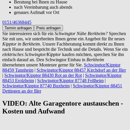
Beratung bei Ihnen zu Hause
nach Vereinbarung auch abends
genaues Aufmaß vor Ort
0151/46368445
Termin anfragen
Preis anfragen
Sie interessieren sich für ein
Schwingtor Nähe Berkheim?
Sprechen
Sie mit uns, wir unterbreiten Ihnen gerne ein Angebot für Ihr neues
Kipptor in Berkheim
. Unsere Fachberatung kommt direkt zu Ihnen
nach Hause und bespricht die Technik und die Details. Wenn Sie ein
elektrisches Schwingtor/Kipptor
kaufen möchten, sprechen Sie ihn
einfach darauf an. Den Schwingtor Einbau in
Berkheim
übernehmen unsere Monteure gerne für Sie.
Schwingtor/Kipptor
88459 Tannheim
|
Schwingtor/Kipptor 88457 Kirchdorf an der Iller
|
Schwingtor/Kipptor 88430 Rot an der Rot
|
Schwingtor/Kipptor
88453 Erolzheim
|
Schwingtor/Kipptor 87748 Fellheim
|
Schwingtor/Kipptor 87740 Buxheim
|
Schwingtor/Kipptor 88451
Dettingen an der Iller
VIDEO: Alte Garagentore austauschen -
Kosten und Aufwand