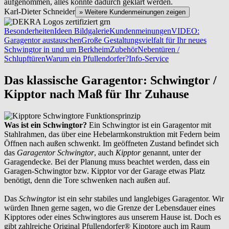
aufgenommen, alles konnte dadurch geklärt werden.
Karl-Dieter Schneider
» Weitere Kundenmeinungen zeigen
Besonderheiten
Ideen Bildgalerie
Kundenmeinungen
VIDEO:
Garagentor austauschen
Große Gestaltungsvielfalt für Ihr neues
Schwingtor in und um Berkheim
Zubehör
Nebentüren /
Schlupftüren
Warum ein Pfullendorfer?
Info-Service
Das klassische Garagentor: Schwingtor /
Kipptor nach Maß für Ihr Zuhause
Was ist ein Schwingtor?
Ein Schwingtor ist ein Garagentor mit
Stahlrahmen, das über eine Hebelarmkonstruktion mit Federn beim
Öffnen nach außen schwenkt. Im geöffneten Zustand befindet sich
das
Garagentor Schwingtor
, auch
Kipptor
genannt, unter der
Garagendecke. Bei der Planung muss beachtet werden, dass ein
Garagen-Schwingtor bzw. Kipptor vor der Garage etwas Platz
benötigt, denn die Tore schwenken nach außen auf.
Das
Schwingtor
ist ein sehr stabiles und langlebiges Garagentor. Wir
würden Ihnen gerne sagen, wo die Grenze der Lebensdauer eines
Kipptores oder eines Schwingtores aus unserem Hause ist. Doch es
gibt zahlreiche Original Pfullendorfer® Kipptore auch im Raum