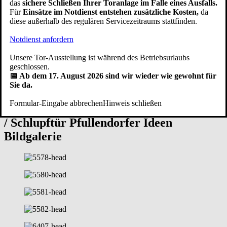
das
sichere Schließen Ihrer Toranlage im Falle eines Ausfalls.
Schreiner - unterstützt von modernen Bearbeitungsmaschinen.
Für
Einsätze im Notdienst entstehen zusätzliche Kosten,
da
Unsere eigene Produktion ist nach den Normen
DIN EN ISO 9001
diese außerhalb des regulären Servicezeitraums stattfinden.
und
DIN EN ISO 14001
sowohl qualitäts- als auch
umweltzertifiziert. Unsere Handwerker fertigen Kipptore mit
Notdienst anfordern
Herzblut. Egal für welches Design Sie sich entscheiden, die Qualität
der hochwertigen Verarbeitung stimmt bei einer
Schwingtor Garage
Unsere Tor-Ausstellung ist während des Betriebsurlaubs
aus Pfullendorf ebenso wie der Service. Zu unserem Service gehört,
geschlossen.
dass Sie
Schwingtor Ersatzteile
wie Federn oder Garagentoröffner
📅 Ab dem 17. August 2026 sind wir wieder wie gewohnt für
auch viele Jahre nach dem
Schwingtor Einbau
noch bei uns
Sie da.
bestellen können.
Formular-Eingabe abbrechen
Hinweis schließen
Schwingtor Kipptor mit Antrieb / Fenster
/ Schlupftür
Pfullendorfer Ideen
Bildgalerie