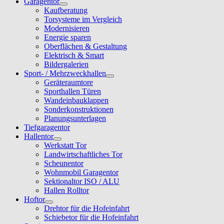
Garagentor
Kaufberatung
Torsysteme im Vergleich
Modernisieren
Energie sparen
Oberflächen & Gestaltung
Elektrisch & Smart
Bildergalerien
Sport- / Mehrzweckhallen
Geräteraumtore
Sporthallen Türen
Wandeinbauklappen
Sonderkonstruktionen
Planungsunterlagen
Tiefgaragentor
Hallentor
Werkstatt Tor
Landwirtschaftliches Tor
Scheunentor
Wohnmobil Garagentor
Sektionaltor ISO / ALU
Hallen Rolltor
Hoftor
Drehtor für die Hofeinfahrt
Schiebetor für die Hofeinfahrt