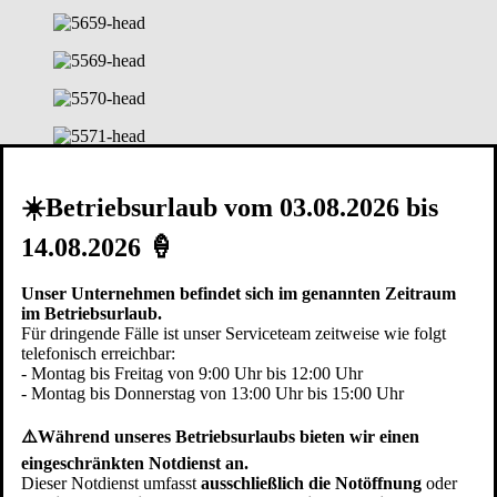
☀️Betriebsurlaub vom 03.08.2026 bis
14.08.2026 🍦
Unser Unternehmen befindet sich im genannten Zeitraum
im Betriebsurlaub.
Für dringende Fälle ist unser Serviceteam zeitweise wie folgt
telefonisch erreichbar:
- Montag bis Freitag von 9:00 Uhr bis 12:00 Uhr
- Montag bis Donnerstag von 13:00 Uhr bis 15:00 Uhr
⚠️Während unseres Betriebsurlaubs bieten wir einen
Rolltore bestehen aus einzelnen Lamellen, die wie ein Rollladen
über dem Torsturz in den Aufbewahrungskasten aufgerollt werden.
eingeschränkten Notdienst an.
Der Kasten kann dabei sowohl auf der Innen- als auch der
Dieser Notdienst umfasst
ausschließlich die Notöffnung
oder