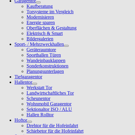
Garagentor
Kaufberatung
Torsysteme im Vergleich
Modernisieren
Energie sparen
Oberflächen & Gestaltung
Elektrisch & Smart
Bildergalerien
Sport- / Mehrzweckhallen
Geräteraumtore
Sporthallen Türen
Wandeinbauklappen
Sonderkonstruktionen
Planungsunterlagen
Tiefgaragentor
Hallentor
Werkstatt Tor
Landwirtschaftliches Tor
Scheunentor
Wohnmobil Garagentor
Sektionaltor ISO / ALU
Hallen Rolltor
Hoftor
Drehtor für die Hofeinfahrt
Schiebetor für die Hofeinfahrt