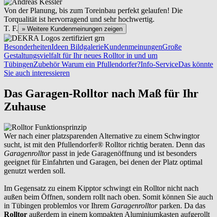
Von der Planung, bis zum Toreinbau perfekt gelaufen! Die
Torqualität ist hervorragend und sehr hochwertig.
T. F.
» Weitere Kundenmeinungen zeigen
Besonderheiten
Ideen Bildgalerie
Kundenmeinungen
Große
Gestaltungsvielfalt für Ihr neues Rolltor in und um
Tübingen
Zubehör
Warum ein Pfullendorfer?
Info-Service
Das könnte
Sie auch interessieren
Das Garagen-Rolltor nach Maß für Ihr
Zuhause
Wer nach einer platzsparenden Alternative zu einem Schwingtor
sucht, ist mit den Pfullendorfer® Rolltor richtig beraten. Denn das
Garagenrolltor
passt in jede Garagenöffnung und ist besonders
geeignet für Einfahrten und Garagen, bei denen der Platz optimal
genutzt werden soll.
Im Gegensatz zu einem Kipptor schwingt ein Rolltor nicht nach
außen beim Öffnen, sondern rollt nach oben. Somit können Sie auch
in
Tübingen
problemlos vor Ihrem
Garagenrolltor
parken. Da das
Rolltor
außerdem in einem kompakten Aluminiumkasten aufgerollt