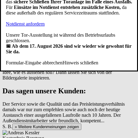
Außenseite der Garagenöffnung angebracht werden. Im Gegensatz
das
sichere Schließen Ihrer Toranlage im Falle eines Ausfalls.
zu anderen Tor-Systemen ergibt sich dadurch eine enorme
Für
Einsätze im Notdienst entstehen zusätzliche Kosten,
da
Platzersparnis. Denn das Rolltor braucht weder nach vorne in die
diese außerhalb des regulären Servicezeitraums stattfinden.
Hofeinfahrt noch nach hinten in die Garage viel Platz.
Notdienst anfordern
Das macht diese Garagentorart besonders geeignet für Garagen und
Einfahrten in und um
Tübingen
, bei denen es auf eine maximale
Unsere Tor-Ausstellung ist während des Betriebsurlaubs
Nutzung des Raumes ankommt. Die Rolltor Einfahrt steht voll zur
geschlossen.
Verfügung, vor der Garage können Sie mit einem Rolltor
📅 Ab dem 17. August 2026 sind wir wieder wie gewohnt für
problemlos und nah parken. Zudem lässt sich die Decke der Garage
Sie da.
als zusätzlicher Stauraum nutzen.
Formular-Eingabe abbrechen
Hinweis schließen
Möchten Sie ein
Rolltor kaufen
und haben noch nicht die passende
Idee, wie es aussehen soll? Dann lassen Sie sich von der
Bildergalerie inspirieren.
Das sagen unsere Kunden:
Der Service sowie die Qualität und das Preisleistungsverhältnis
damals war nur zum empfehlen sowie auch noch der heutige
Austausch einer ausgefallenen Laufrolle nach 10 Jahren. Der
Außendienstmitarbeiter sehr freundlich, kompetent...
S. B.
» Weitere Kundenmeinungen zeigen