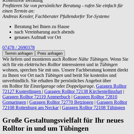
Kostenfreie Beratung
Profitieren Sie von persönlicher Beratung - rufen Sie einfach für
einen Termin an:
Andreas Kessler, Fachberater Pfullendorfer Tor-Systeme
Beratung bei Ihnen zu Hause
nach Vereinbarung auch abends
genaues Aufmaß vor Ort
07478 / 2690378
Termin anfragen
Preis anfragen
Wir liefern und montieren auch
Rolltore Nähe Tübingen
. Wenn Sie
sich für ein
elektrisches Rolltor
interessieren und in
Tübingen
wohnen, sprechen Sie mit uns. Unsere Fachberatung kommt direkt
zu Ihnen vor Ort nach
Tübingen
und berät Sie kostenlos und
unverbindlich. Sie erhalten Ihr persönliches Angebot über
ein Rolltor für
Einzelgarage
oder
Doppelgarage
.
Garagen Rolltor
72127 Kusterdingen
|
Garagen Rolltor 72138 Kirchentellinsfurt
|
Garagen Rolltor 72119 Ammerbuch
|
Garagen Rolltor 72810
Gomaringen
|
Garagen Rolltor 72770 Betzingen
|
Garagen Rolltor
72108 Rottenburg am Neckar
|
Garagen Rolltor 72108 Tübingen
Große Gestaltungsvielfalt für Ihr neues
Rolltor in und um Tübingen