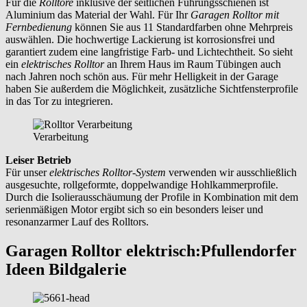
Für die
Rolltore
inklusive der seitlichen Führungsschienen ist
Aluminium das Material der Wahl. Für Ihr
Garagen Rolltor mit
Fernbedienung
können Sie aus 11 Standardfarben ohne Mehrpreis
auswählen. Die hochwertige Lackierung ist korrosionsfrei und
garantiert zudem eine langfristige Farb- und Lichtechtheit. So sieht
ein
elektrisches Rolltor
an Ihrem Haus im Raum
Tübingen
auch
nach Jahren noch schön aus. Für mehr Helligkeit in der Garage
haben Sie außerdem die Möglichkeit, zusätzliche Sichtfensterprofile
in das Tor zu integrieren.
Verarbeitung
Leiser Betrieb
Für unser
elektrisches Rolltor-System
verwenden wir ausschließlich
ausgesuchte, rollgeformte, doppelwandige Hohlkammerprofile.
Durch die Isolierausschäumung der Profile in Kombination mit dem
serienmäßigen Motor ergibt sich so ein besonders leiser und
resonanzarmer Lauf des Rolltors.
Garagen Rolltor elektrisch:
Pfullendorfer
Ideen Bildgalerie