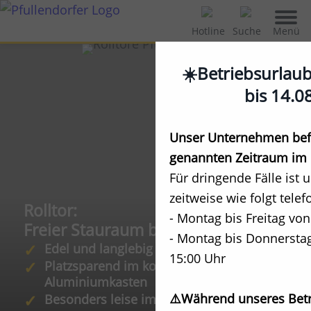
Menü
Hotline
Suche
☀️Betriebsurlau
bis 14.0
Unser Unternehmen befi
genannten Zeitraum im 
Für dringende Fälle ist 
zeitweise wie folgt telef
Rolltor:
- Montag bis Freitag von
Freier Stauraum bis zur Decke
- Montag bis Donnerstag
Edel und langlebig
15:00 Uhr
Platzsparend im kompakten
Aluminiumkasten
⚠️Während unseres Betr
Besonders leise im Lauf