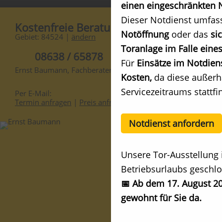
einen eingeschränkten N
Dieser Notdienst umfas
Kostenfreie Beratung
Notöffnung
oder das
si
Gebiet: 84524 |
ändern
Toranlage im Falle eines
08638 / 65878
Für
Einsätze im Notdien
Ernst Baumann, Fachberater
Kosten,
da diese außerh
Servicezeitraums stattfi
Per E-Mail:
Termin anfragen
|
Preis anfragen
Notdienst anfordern
Unsere Tor-Ausstellung 
Betriebsurlaubs geschlo
📅 Ab dem 17. August 20
gewohnt für Sie da.