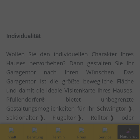
Individualität
Wollen Sie den individuellen Charakter Ihres
Hauses hervorheben? Dann gestalten Sie Ihr
Garagentor nach Ihren Wünschen. Das
Garagentor ist die größte bewegliche Fläche
und damit die ideale Visitenkarte Ihres Hauses.
Pfullendorfer® bietet unbegrenzte
Gestaltungsmöglichkeiten für Ihr
Schwingtor
,
Sektionaltor
,
Flügeltor
,
Rolltor
oder
Seitensektionaltor
. Nutzen Sie die Vielfalt der
Materialien, Oberflächen, Farben und Elemente
Inhalt
Kostenfreie
Vor-Ort
Preis
Service
Notdiens