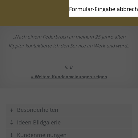
Formular-Eingabe abbrec
Nach einem Federbruch an meinem 25 Jahre alten
Kipptor kontaktierte ich den Service im Werk und wurde
sehr gut und kompetent beraten. Ein Angebot zum
Austausch der alten Federn mit modernen Federpaketen
R. B.
kam spontan. Die Montage durch den
» Weitere Kundenmeinungen zeigen
Kundendiensttechniker wurde dann zuverlässig und
schnell durchgeführt und die Kipptore nachjustiert und
geschmiert.
Alles in allem ein Super-Service!
Besonderheiten
Ideen Bildgalerie
Kundenmeinungen