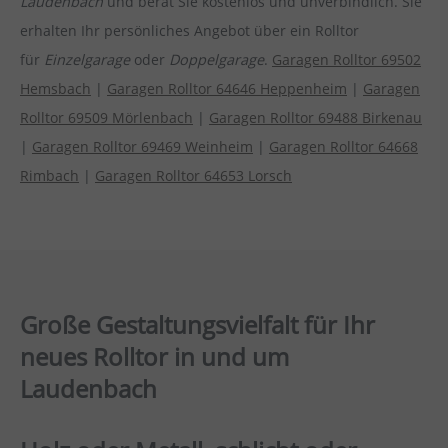
Laudenbach
und berät Sie kostenlos und unverbindlich. Sie
erhalten Ihr persönliches Angebot über ein Rolltor
für
Einzelgarage
oder
Doppelgarage
.
Garagen Rolltor 69502
Hemsbach
|
Garagen Rolltor 64646 Heppenheim
|
Garagen
Rolltor 69509 Mörlenbach
|
Garagen Rolltor 69488 Birkenau
|
Garagen Rolltor 69469 Weinheim
|
Garagen Rolltor 64668
Rimbach
|
Garagen Rolltor 64653 Lorsch
Große Gestaltungsvielfalt für Ihr
neues Rolltor in und um
Laudenbach