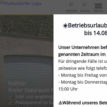
Menü
Hotline
Suche
☀️Betriebsurlau
bis 14.0
Unser Unternehmen befi
genannten Zeitraum im 
Für dringende Fälle ist 
zeitweise wie folgt telef
- Montag bis Freitag von
- Montag bis Donnerstag
Rolltor:
15:00 Uhr
Freier Stauraum bis zur Decke
Edel und langlebig
Platzsparend im kompakten
⚠️Während unseres Betr