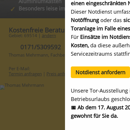
Aluminiumkasten
einen eingeschränkten N
Besonders leise im Lauf
Dieser Notdienst umfas
Notöffnung
oder das
si
Toranlage im Falle eines
Kostenfreie Beratung
Gebiet: 69514 |
ändern
Für
Einsätze im Notdien
Kosten,
da diese außerh
0171/5309592
Servicezeitraums stattfi
Thomas Mehrmann, Fachberater
Per E-Mail:
Notdienst anfordern
Termin anfragen
|
Preis anfragen
Unsere Tor-Ausstellung 
Betriebsurlaubs geschlo
📅 Ab dem 17. August 20
gewohnt für Sie da.