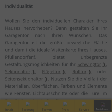
Individualität
Wollen Sie den individuellen Charakter Ihres
Hauses hervorheben? Dann gestalten Sie Ihr
Garagentor nach Ihren Wünschen. Das
Garagentor ist die größte bewegliche Fläche
und damit die ideale Visitenkarte Ihres Hauses.
Pfullendorfer® bietet unbegrenzte
Gestaltungsmöglichkeiten für Ihr
Schwingtor
,
Sektionaltor
,
Flügeltor
,
Rolltor
oder
Seitensektionaltor
. Nutzen Sie die Vielfalt der
Materialien, Oberflächen, Farben und Elemente
wie Fenster, Lichtausschnitte oder die Türe im
Tor für Ihr individuelles Garagentor.
Inhalt
Kostenfreie
Vor-Ort
Preis
Service
Notdiens