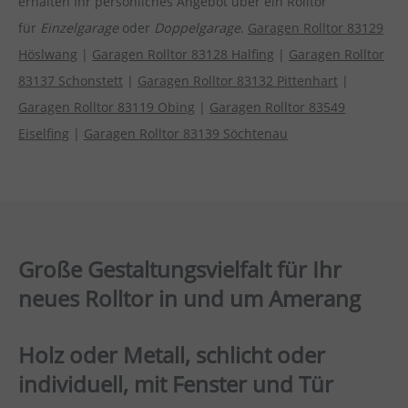
erhalten Ihr persönliches Angebot über ein Rolltor
für
Einzelgarage
oder
Doppelgarage
.
Garagen Rolltor 83129
Höslwang
|
Garagen Rolltor 83128 Halfing
|
Garagen Rolltor
83137 Schonstett
|
Garagen Rolltor 83132 Pittenhart
|
Garagen Rolltor 83119 Obing
|
Garagen Rolltor 83549
Eiselfing
|
Garagen Rolltor 83139 Söchtenau
Große Gestaltungsvielfalt für Ihr
neues Rolltor in und um Amerang
Holz oder Metall, schlicht oder
individuell, mit Fenster und Tür