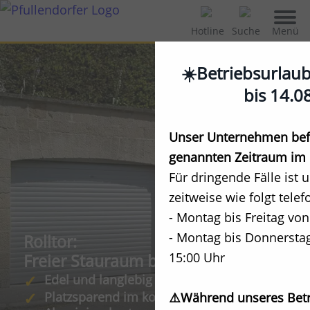
Menü
Hotline
Suche
☀️Betriebsurlau
bis 14.0
Unser Unternehmen befi
genannten Zeitraum im 
Für dringende Fälle ist 
zeitweise wie folgt telef
- Montag bis Freitag von
- Montag bis Donnerstag
Rolltor:
15:00 Uhr
Freier Stauraum bis zur Decke
Edel und langlebig
Platzsparend im kompakten
⚠️Während unseres Betr