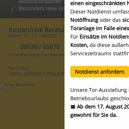
Aluminiumkasten
einen eingeschränkten N
Besonders leise im Lauf
Dieser Notdienst umfas
Notöffnung
oder das
si
Toranlage im Falle eines
Kostenfreie Beratung
Gebiet: 83123 |
ändern
Für
Einsätze im Notdien
Kosten,
da diese außerh
08638 / 65878
Servicezeitraums stattfi
Ernst Baumann, Fachberater
Per E-Mail:
Notdienst anfordern
Termin anfragen
|
Preis anfragen
Unsere Tor-Ausstellung 
Betriebsurlaubs geschlo
📅 Ab dem 17. August 20
gewohnt für Sie da.