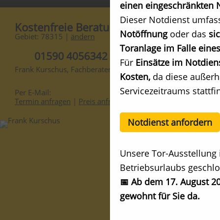
einen eingeschränkten N
Dieser Notdienst umfas
Kostenfreie Beratung
Notöffnung
oder das
si
Gebiet: 78315 |
ändern
Toranlage im Falle eines
01590 4056342
Für
Einsätze im Notdien
Frank Kurschus, Fachberater
Kosten,
da diese außerh
Servicezeitraums stattfi
Per E-Mail:
Termin anfragen
|
Preis anfragen
Notdienst anfordern
Unsere Tor-Ausstellung 
Betriebsurlaubs geschlo
📅 Ab dem 17. August 20
gewohnt für Sie da.