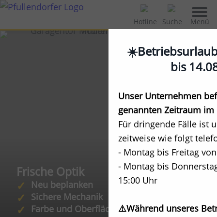
Menü
Hotline
Suche
☀️Betriebsurlau
bis 14.0
Unser Unternehmen befi
genannten Zeitraum im 
Für dringende Fälle ist 
zeitweise wie folgt telef
- Montag bis Freitag von
- Montag bis Donnerstag
Frische Optik
15:00 Uhr
Neu beplanken
Sichere Mechanik
⚠️Während unseres Betr
Farbe und Oberflächenschutz