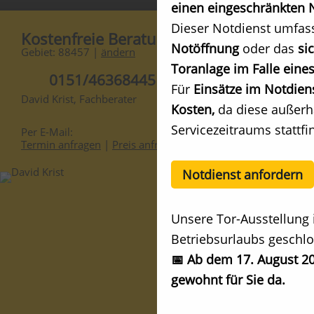
einen eingeschränkten N
Dieser Notdienst umfas
Kostenfreie Beratung
Notöffnung
oder das
si
Gebiet: 88457 |
ändern
Toranlage im Falle eines
0151/46368445
Für
Einsätze im Notdien
David Krist, Fachberater
Kosten,
da diese außerh
Servicezeitraums stattfi
Per E-Mail:
Termin anfragen
|
Preis anfragen
Notdienst anfordern
Unsere Tor-Ausstellung 
Betriebsurlaubs geschlo
📅 Ab dem 17. August 20
gewohnt für Sie da.