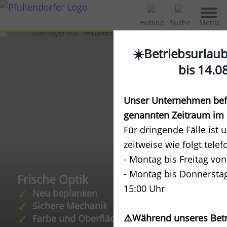
Menü
Hotline
Suche
☀️Betriebsurlau
bis 14.0
Unser Unternehmen befi
genannten Zeitraum im 
Für dringende Fälle ist 
zeitweise wie folgt telef
- Montag bis Freitag von
- Montag bis Donnerstag
Frische Optik
15:00 Uhr
Neu beplanken
Sichere Mechanik
⚠️Während unseres Betr
Farbe und Oberflächenschutz