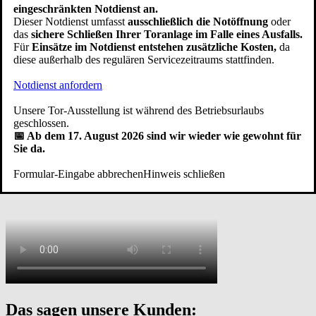
eingeschränkten Notdienst an.
Neuer Anstrich
Dieser Notdienst umfasst
ausschließlich die Notöffnung
oder
das
sichere Schließen Ihrer Toranlage im Falle eines Ausfalls.
Über die Jahre bleichen Metall- und Holztore dadurch aus und sie
Für
Einsätze im Notdienst entstehen zusätzliche Kosten,
da
werden immer unansehnlicher. Ist das Garagentor noch intakt, ist ein
diese außerhalb des regulären Servicezeitraums stattfinden.
neuer Anstrich die einfachste Maßnahme, damit ein Holz- oder
Metalltor wieder schön aussieht.
Garagentor streichen
Notdienst anfordern
VIDEO: Altes Garagentor modernisieren
Unsere Tor-Ausstellung ist während des Betriebsurlaubs
geschlossen.
Bei einem Besuch von Regio TV Bodensee in unserem
📅 Ab dem 17. August 2026 sind wir wieder wie gewohnt für
Unternehmen spricht unser Geschäftsführer Florian Hügle über die
Sie da.
Renovierung von Garagentoren. Sehen Sie hier Ausschnitte aus dem
Beitrag der Sendung BAUEN & WOHNEN.
Formular-Eingabe abbrechen
Hinweis schließen
Das sagen unsere Kunden: