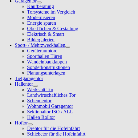
Garagentor
Kaufberatung
Torsysteme im Vergleich
Modernisieren
Energie sparen
Oberflächen & Gestaltung
Elektrisch & Smart
Bildergalerien
Sport- / Mehrzweckhallen
Geräteraumtore
Sporthallen Türen
Wandeinbauklappen
Sonderkonstruktionen
Planungsunterlagen
Tiefgaragentor
Hallentor
Werkstatt Tor
Landwirtschaftliches Tor
Scheunentor
Wohnmobil Garagentor
Sektionaltor ISO / ALU
Hallen Rolltor
Hoftor
Drehtor für die Hofeinfahrt
Schiebetor für die Hofeinfahrt