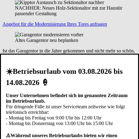
NACHHER: Neues Holz-Sektionaltor mit zur Haustür
passender Gestaltung
Angebot für die Modernisierung Ihres Tores anfragen
Altes Garagentor neu beplanken
Ist das Garagentor in die Jahre gekommen und nicht mehr so schön,
wie es einmal war, müssen Sie es aber nicht gleich komplett
austauschen. Sie können auch nur die Garagentor Beplankung
modernisieren, damit es wieder in neuem Glanz erstrahlt.
Garagentor
☀️Betriebsurlaub vom 03.08.2026 bis
beplanken
14.08.2026 🍦
Moderne Optik für Ihre Fertiggarage
Unser Unternehmen befindet sich im genannten Zeitraum
Sind die Garagen in die Jahre gekommen, zeigt sich aber auch hier
im Betriebsurlaub.
der ein oder andere Schaden. Besonders defekte Garagentore, die
Für dringende Fälle ist unser Serviceteam zeitweise wie folgt
sich nicht mehr richtig öffnen oder schließen lassen, sind ärgerlich.
telefonisch erreichbar:
Möchten Sie das Garagentor für Ihre Fertiggarage modernisieren,
- Montag bis Freitag von 9:00 Uhr bis 12:00 Uhr
sind Sie bei Pfullendorfer an der richtigen Adresse.
Fertiggaragentor
- Montag bis Donnerstag von 13:00 Uhr bis 15:00 Uhr
modernisieren
⚠️Während unseres Betriebsurlaubs bieten wir einen