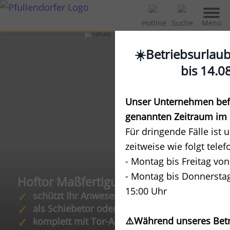
Menü
Hotline
Suche
☀️Betriebsurlau
bis 14.0
Unser Unternehmen befi
genannten Zeitraum im 
Für dringende Fälle ist 
zeitweise wie folgt telef
- Montag bis Freitag von
- Montag bis Donnerstag
Hoftor Maßfertigung
15:00 Uhr
schützt Ihr Anwesen
als Schiebetor oder Drehtor
⚠️Während unseres Betr
komplett mit Tor-Antrieb