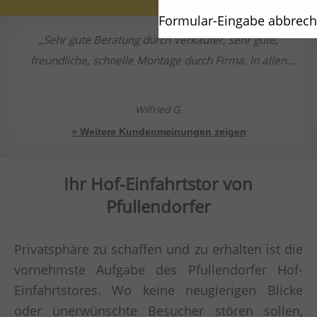
Formular-Eingabe abbrec
Sehr gute Beratung durch Verkäufer, sehr gute,
freundliche, schnelle Montage durch Firma. In allen
Bereichen kompetent.
Wilfried G.
» Weitere Kundenmeinungen zeigen
Ihr Hof-Einfahrtstor von
Pfullendorfer
Privatsphäre zu schaffen und zu erhalten ist die
vornehmste Aufgabe des Pfullendorfer Hof-
Einfahrtstores. Wo keine neugierigen Blicke
oder unerwünschte Besucher stören sollen,