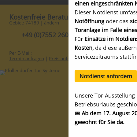
einen eingeschränkten N
Dieser Notdienst umfas
Kostenfreie Beratung
Notöffnung
oder das
si
Gebiet: 74189 |
ändern
Toranlage im Falle eines
+49 (0)7552 2602-0
Für
Einsätze im Notdien
Kosten,
da diese außerh
Per E-Mail:
Servicezeitraums stattfi
Termin anfragen
|
Preis anfragen
Notdienst anfordern
Unsere Tor-Ausstellung 
Betriebsurlaubs geschlo
📅 Ab dem 17. August 20
gewohnt für Sie da.