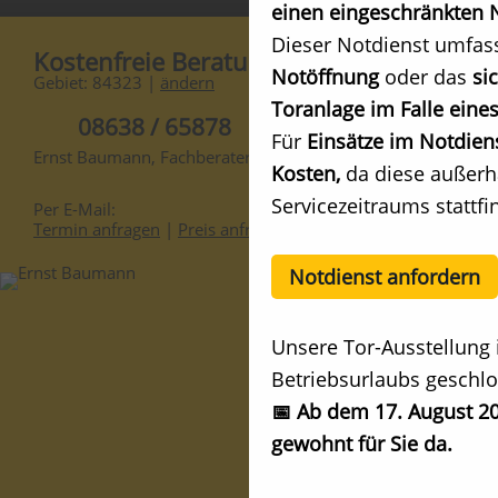
einen eingeschränkten N
Dieser Notdienst umfas
Kostenfreie Beratung
Notöffnung
oder das
si
Gebiet: 84323 |
ändern
Toranlage im Falle eines
08638 / 65878
Für
Einsätze im Notdien
Ernst Baumann, Fachberater
Kosten,
da diese außerh
Servicezeitraums stattfi
Per E-Mail:
Termin anfragen
|
Preis anfragen
Notdienst anfordern
Unsere Tor-Ausstellung 
Betriebsurlaubs geschlo
📅 Ab dem 17. August 20
gewohnt für Sie da.