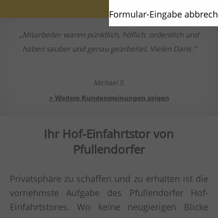
Formular-Eingabe abbrec
Mitarbeiter waren pünktlich, höflich, ordentlich und
haben sauber und genau gearbeitet. Vielen Dank.
Michael S.
» Weitere Kundenmeinungen zeigen
Ihr Hof-Einfahrtstor von
Pfullendorfer
Privatsphäre zu schaffen und zu erhalten ist die
vornehmste Aufgabe des Pfullendorfer Hof-
Einfahrtstores. Wo keine neugierigen Blicke