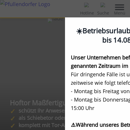
Menü
Hotline
Suche
☀️Betriebsurlau
bis 14.0
Unser Unternehmen befi
genannten Zeitraum im 
Für dringende Fälle ist 
zeitweise wie folgt telef
- Montag bis Freitag von
- Montag bis Donnerstag
Hoftor Maßfertigung
15:00 Uhr
schützt Ihr Anwesen
als Schiebetor oder Drehtor
⚠️Während unseres Betr
komplett mit Tor-Antrieb