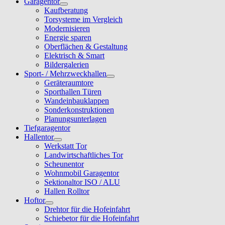
Garagentor
Kaufberatung
Torsysteme im Vergleich
Modernisieren
Energie sparen
Oberflächen & Gestaltung
Elektrisch & Smart
Bildergalerien
Sport- / Mehrzweckhallen
Geräteraumtore
Sporthallen Türen
Wandeinbauklappen
Sonderkonstruktionen
Planungsunterlagen
Tiefgaragentor
Hallentor
Werkstatt Tor
Landwirtschaftliches Tor
Scheunentor
Wohnmobil Garagentor
Sektionaltor ISO / ALU
Hallen Rolltor
Hoftor
Drehtor für die Hofeinfahrt
Schiebetor für die Hofeinfahrt