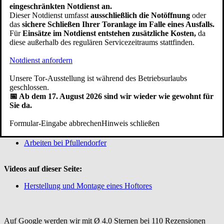
eingeschränkten Notdienst an.
GmbH & Co. KG
Dieser Notdienst umfasst
ausschließlich die Notöffnung
oder
Kipptorstraße 1-3
das
sichere Schließen Ihrer Toranlage im Falle eines Ausfalls.
88630 Pfullendorf / Aach-Linz
Für
Einsätze im Notdienst entstehen zusätzliche Kosten,
da
Deutschland
diese außerhalb des regulären Servicezeitraums stattfinden.
Telefon:
+49 (0)7552 2602-0
Notdienst anfordern
Telefax: +49 (0)7552 6855
E-Mail:
info@pfullendorfer.de
Unsere Tor-Ausstellung ist während des Betriebsurlaubs
Häufig besucht:
geschlossen.
📅 Ab dem 17. August 2026 sind wir wieder wie gewohnt für
Garagentor Kaufberatung
Sie da.
Torsysteme im Vergleich
Modernisieren
Formular-Eingabe abbrechen
Hinweis schließen
Garagentor Bildgalerie
Ersatzteile bestellen
Arbeiten bei Pfullendorfer
Videos auf dieser Seite:
Herstellung und Montage eines Hoftores
Auf Google werden wir mit Ø 4.0 Sternen bei 110 Rezensionen