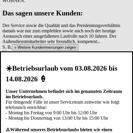
WOHNEN.
Das sagen unsere Kunden:
Der Service sowie die Qualität und das Preisleistungsverhältnis
damals war nur zum empfehlen sowie auch noch der heutige
Austausch einer ausgefallenen Laufrolle nach 10 Jahren. Der
Außendienstmitarbeiter sehr freundlich, kompetent...
S. B.
» Weitere Kundenmeinungen zeigen
Kostenfreie Beratung
Profitieren Sie von persönlicher Beratung - rufen Sie einfach für
☀️Betriebsurlaub vom 03.08.2026 bis
einen Termin an:
Frank Kurschus, Fachberater Pfullendorfer Tor-Systeme
14.08.2026 🍦
Beratung bei Ihnen zu Hause
nach Vereinbarung auch abends
Unser Unternehmen befindet sich im genannten Zeitraum
genaues Aufmaß vor Ort
im Betriebsurlaub.
Für dringende Fälle ist unser Serviceteam zeitweise wie folgt
01590 4056342
telefonisch erreichbar:
Termin anfragen
Preis anfragen
- Montag bis Freitag von 9:00 Uhr bis 12:00 Uhr
Hoftor
- Montag bis Donnerstag von 13:00 Uhr bis 15:00 Uhr
⚠️Während unseres Betriebsurlaubs bieten wir einen
Pfullendorfer Tor-Systeme