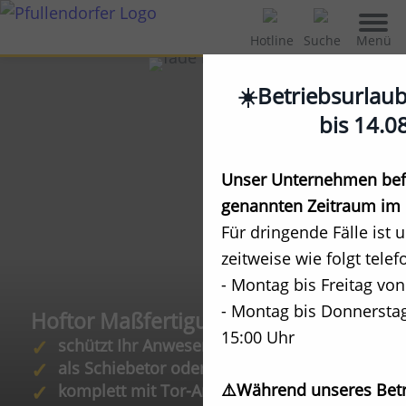
Menü
Hotline
Suche
☀️Betriebsurlau
bis 14.0
Unser Unternehmen befi
genannten Zeitraum im 
Für dringende Fälle ist 
zeitweise wie folgt telef
- Montag bis Freitag von
- Montag bis Donnerstag
Hoftor Maßfertigung
15:00 Uhr
schützt Ihr Anwesen
als Schiebetor oder Drehtor
⚠️Während unseres Betr
komplett mit Tor-Antrieb