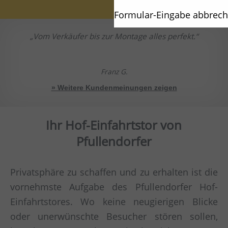
Formular-Eingabe abbrec
Vom Verkäufer bis zur Montage alles perfekt.
Franz G.
» Weitere Kundenmeinungen zeigen
Ihr Hof-Einfahrtstor von
Pfullendorfer
Privatsphäre zu schaffen und zu erhalten ist die
vornehmste Aufgabe des Pfullendorfer Hof-
Einfahrtstores. Wo keine neugierigen Blicke
oder unerwünschte Besucher stören sollen,