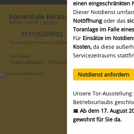
einen eingeschränkten N
Dieser Notdienst umfas
Kostenfreie Beratung
Notöffnung
oder das
si
Gebiet: 64678 |
ändern
Toranlage im Falle eines
0171/5309592
Für
Einsätze im Notdien
Thomas Mehrmann, Fachberater
Kosten,
da diese außerh
Servicezeitraums stattfi
Per E-Mail:
Termin anfragen
|
Preis anfragen
Notdienst anfordern
Unsere Tor-Ausstellung 
Betriebsurlaubs geschlo
📅 Ab dem 17. August 20
gewohnt für Sie da.