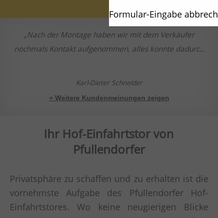
Formular-Eingabe abbrec
Nach der Montage haben wir mit dem Verkäufer
nochmals Kontakt aufgenommen, alles konnte dadurch
geklärt werden.
Karl-Dieter Schneider
» Weitere Kundenmeinungen zeigen
Ihr Hof-Einfahrtstor von
Pfullendorfer
Privatsphäre zu schaffen und zu erhalten ist die
vornehmste Aufgabe des Pfullendorfer Hof-
Einfahrtstores. Wo keine neugierigen Blicke