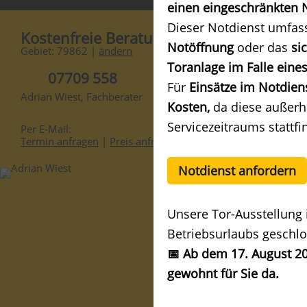
einen eingeschränkten N
Dieser Notdienst umfas
Kostenfreie Beratung
Notöffnung
oder das
si
Gebiet: 79862 |
ändern
Toranlage im Falle eines
07709 558
Für
Einsätze im Notdien
Adrian Wiest, Fachberater
Kosten,
da diese außerh
Servicezeitraums stattfi
Per E-Mail:
Termin anfragen
|
Preis anfragen
Notdienst anfordern
Unsere Tor-Ausstellung 
Betriebsurlaubs geschlo
📅 Ab dem 17. August 20
gewohnt für Sie da.