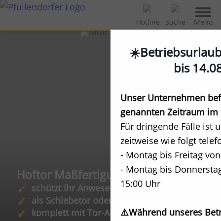
Menü
Hotline
Suche
☀️Betriebsurlau
bis 14.0
Unser Unternehmen befi
genannten Zeitraum im 
Für dringende Fälle ist 
zeitweise wie folgt telef
- Montag bis Freitag von
- Montag bis Donnerstag
Hoftor Maßfertigung
15:00 Uhr
schützt Ihr Anwesen
als Schiebetor oder Drehtor
⚠️Während unseres Betr
komplett mit Tor-Antrieb