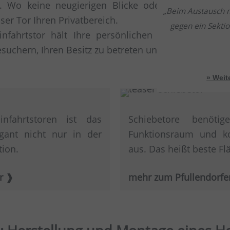
es. Wo keine neugierigen Blicke oder unerwünscht
Beim Austausch m
ser Tor Ihren Privatbereich.
gegen ein Sektio
infahrtstor hält Ihre persönlichen Parkplätze fre
positiv überrasch
uchern, Ihren Besitz zu betreten und Ihr Eigentum 
bei der Torauswah
» Wei
nfahrtstoren ist das
Schiebetore benöt
egant nicht nur in der
Funktionsraum und 
tion.
aus. Das heißt beste F
r
mehr zum Pfullendorfer