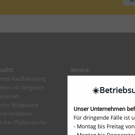
sucht:
Service:
ntor Kaufberatung
Beratungstermin /
teme im Vergleich
Angebotsanfrage
☀️Betriebs
isieren
Werksausstellung Anfa
tor Bildgalerie
Renovierung / Modern
Unser Unternehmen befi
eile bestellen
Kundendienst / Repar
Für dringende Fälle ist 
n bei Pfullendorfer
Prüfung BG/TÜV
- Montag bis Freitag von
Downloads