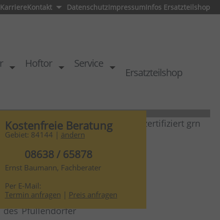
Karriere
Kontakt
Datenschutz
Impressum
Infos Ersatzteilshop
r
Hoftor
Service
Ersatzteilshop
Kostenfreie Beratung
Gebiet: 84144 |
ändern
08638 / 65878
Ernst Baumann, Fachberater
er
Per E-Mail:
Termin anfragen
|
Preis anfragen
 des Pfullendorfer