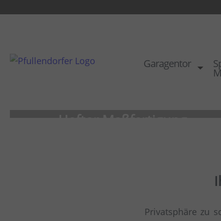
Garagentor
Sp
M
Hoftor Maßfertigung
schützt Ihr Anwesen
als Schiebetor oder Drehtor
I
komplett mit Tor-Antrieb
Privatsphäre zu s