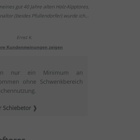
e Besucher stören
eines gut 40 Jahre alten Holz-Kipptores,
naltor (beides Pfullendorfer) wurde ich
i und erschwert es
t. Sowohl durch die kompetente Beratung
zu entwenden.
l, als auch bei der Montage des Tores.
Ernst K.
tere Kundenmeinungen zeigen
igen nur ein Minimum an
kommen ohne Schwenkbereich
lächennutzung.
 Schiebetor