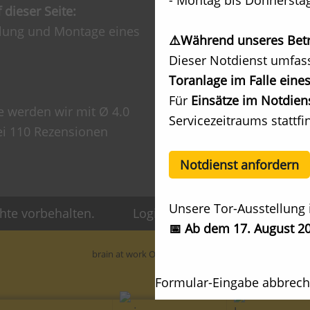
- Montag bis Donnerstag
 dieser Seite:
Ihre Frage an uns
llung und Montage eines
⚠️Während unseres Betri
Impressum
Dieser Notdienst umfas
Datenschutzerklärung
Toranlage im Falle eines
Für
Einsätze im Notdiens
e werden wir mit Ø 4.0
Servicezeitraums stattfi
ei 110 Rezensionen
Notdienst anfordern
Unsere Tor-Ausstellung 
hte vorbehalten.
Login Extranet
Angeb
📅 Ab dem 17. August 20
brain at work Onlinemarketing
Formular-Eingabe abbrec