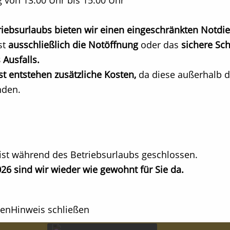
 von 13:00 Uhr bis 15:00 Uhr
ebsurlaubs bieten wir einen eingeschränkten Notdie
st
ausschließlich die Notöffnung
oder das
sichere Sch
 Ausfalls.
t entstehen zusätzliche Kosten,
da diese außerhalb d
nden.
ist während des Betriebsurlaubs geschlossen.
otssystem
26 sind wir wieder wie gewohnt für Sie da.
hen
Hinweis schließen