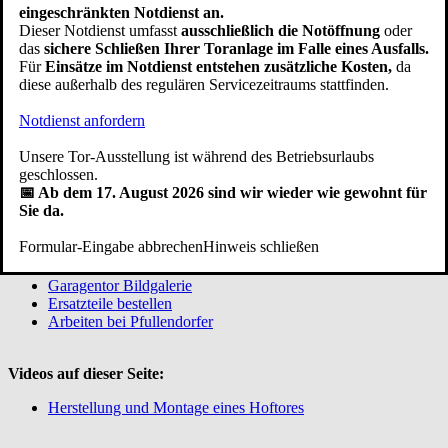
eingeschränkten Notdienst an.
Dieser Notdienst umfasst
ausschließlich die Notöffnung
oder
Pfullendorfer Tor-Systeme
das
sichere Schließen Ihrer Toranlage im Falle eines Ausfalls.
GmbH & Co. KG
Für
Einsätze im Notdienst entstehen zusätzliche Kosten,
da
Kipptorstraße 1-3
diese außerhalb des regulären Servicezeitraums stattfinden.
88630 Pfullendorf / Aach-Linz
Deutschland
Notdienst anfordern
Telefon:
+49 (0)7552 2602-0
Unsere Tor-Ausstellung ist während des Betriebsurlaubs
Telefax: +49 (0)7552 6855
geschlossen.
E-Mail:
info@pfullendorfer.de
📅 Ab dem 17. August 2026 sind wir wieder wie gewohnt für
Häufig besucht:
Sie da.
Garagentor Kaufberatung
Formular-Eingabe abbrechen
Hinweis schließen
Torsysteme im Vergleich
Modernisieren
Garagentor Bildgalerie
Ersatzteile bestellen
Arbeiten bei Pfullendorfer
Videos auf dieser Seite:
Herstellung und Montage eines Hoftores