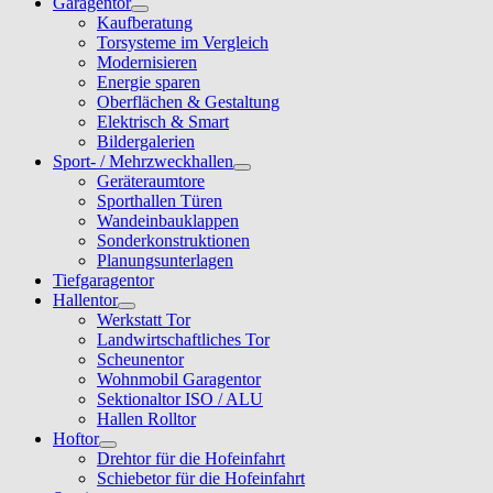
Garagentor
Kaufberatung
Torsysteme im Vergleich
Modernisieren
Energie sparen
Oberflächen & Gestaltung
Elektrisch & Smart
Bildergalerien
Sport- / Mehrzweckhallen
Geräteraumtore
Sporthallen Türen
Wandeinbauklappen
Sonderkonstruktionen
Planungsunterlagen
Tiefgaragentor
Hallentor
Werkstatt Tor
Landwirtschaftliches Tor
Scheunentor
Wohnmobil Garagentor
Sektionaltor ISO / ALU
Hallen Rolltor
Hoftor
Drehtor für die Hofeinfahrt
Schiebetor für die Hofeinfahrt