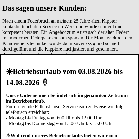
Das sagen unsere Kunden:
Nach einem Federbruch an meinem 25 Jahre alten Kipptor
kontaktierte ich den Service im Werk und wurde sehr gut und
kompetent beraten. Ein Angebot zum Austausch der alten Federn
mit modernen Federpaketen kam spontan. Die Montage durch den
Kundendiensttechniker wurde dann zuverlässig und schnell
durchgeführt und die Kipptore nachjustiert und geschmiert.
Alles in allem ein Super-Service!
R. B.
» Weitere Kundenmeinungen zeigen
☀️Betriebsurlaub vom 03.08.2026 bis
Kostenfreie Beratung
Profitieren Sie von persönlicher Beratung - rufen Sie einfach für
14.08.2026 🍦
einen Termin an:
Stephan Zimmerer, Fachberater Pfullendorfer Tor-Systeme
Unser Unternehmen befindet sich im genannten Zeitraum
Beratung bei Ihnen zu Hause
im Betriebsurlaub.
nach Vereinbarung auch abends
Für dringende Fälle ist unser Serviceteam zeitweise wie folgt
genaues Aufmaß vor Ort
telefonisch erreichbar:
- Montag bis Freitag von 9:00 Uhr bis 12:00 Uhr
0176 10215709
- Montag bis Donnerstag von 13:00 Uhr bis 15:00 Uhr
Termin anfragen
Preis anfragen
Hoftor
⚠️Während unseres Betriebsurlaubs bieten wir einen