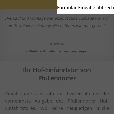
Formular-Eingabe abbrec
Verkauf und Montage war absolut super. Schade war nur
die Terminverschiebung. Die nehmen wir aber gerne in
Kauf da alles sonst so gut passte.
Bruno B.
» Weitere Kundenmeinungen zeigen
Ihr Hof-Einfahrtstor von
Pfullendorfer
Privatsphäre zu schaffen und zu erhalten ist die
vornehmste Aufgabe des Pfullendorfer Hof-
Einfahrtstores. Wo keine neugierigen Blicke