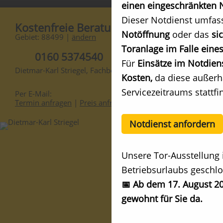
einen eingeschränkten N
Dieser Notdienst umfas
Kostenfreie Beratung
Notöffnung
oder das
si
Gebiet: 88499 |
ändern
Toranlage im Falle eines
0160 5374540
Für
Einsätze im Notdien
Dietmar-Karl Striegel, Fachberater
Kosten,
da diese außerh
Servicezeitraums stattfi
Per E-Mail:
Termin anfragen
|
Preis anfragen
Notdienst anfordern
Unsere Tor-Ausstellung 
Betriebsurlaubs geschlo
📅 Ab dem 17. August 20
gewohnt für Sie da.