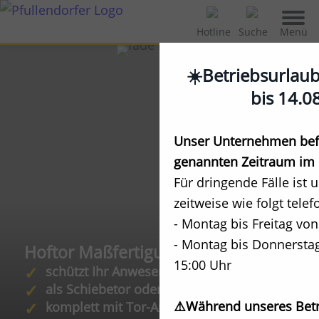
Menü
Hotline
Suche
☀️Betriebsurlau
bis 14.0
Unser Unternehmen befi
genannten Zeitraum im 
Für dringende Fälle ist 
zeitweise wie folgt telef
- Montag bis Freitag von
- Montag bis Donnerstag
Hoftor Maßfertigung
15:00 Uhr
schützt Ihr Anwesen
als Schiebetor oder Drehtor
⚠️Während unseres Betr
komplett mit Tor-Antrieb