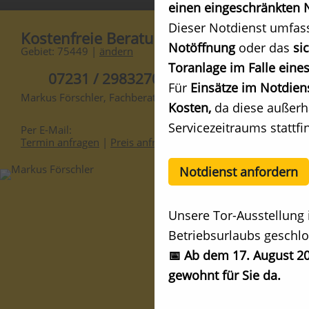
einen eingeschränkten N
Dieser Notdienst umfas
Kostenfreie Beratung
Notöffnung
oder das
si
Gebiet: 75449 |
ändern
Toranlage im Falle eines
07231 / 2983270
Für
Einsätze im Notdien
Markus Förschler, Fachberater
Kosten,
da diese außerh
Servicezeitraums stattfi
Per E-Mail:
Termin anfragen
|
Preis anfragen
Notdienst anfordern
Unsere Tor-Ausstellung 
Betriebsurlaubs geschlo
📅 Ab dem 17. August 20
gewohnt für Sie da.