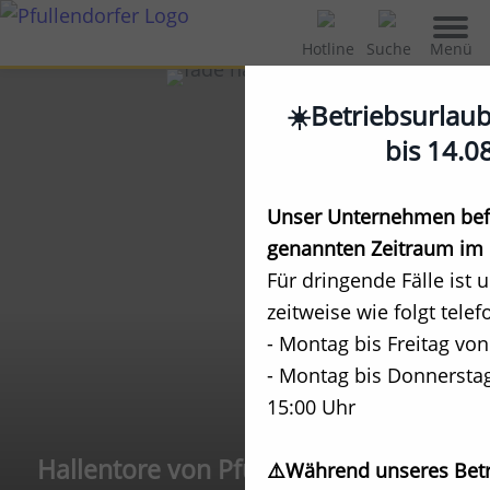
Menü
Hotline
Suche
☀️Betriebsurlau
bis 14.0
Unser Unternehmen befi
genannten Zeitraum im 
Für dringende Fälle ist 
zeitweise wie folgt telef
- Montag bis Freitag von
- Montag bis Donnerstag
15:00 Uhr
Hallentore von Pfullendorfer
⚠️Während unseres Betr