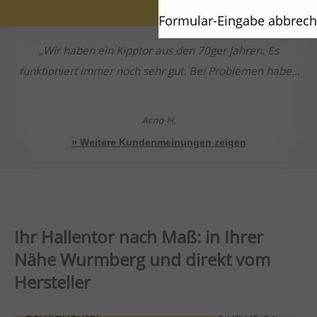
Formular-Eingabe abbrec
Wir haben ein Kipptor aus den 70ger Jahren. Es
funktioniert immer noch sehr gut. Bei Problemen haben
wit stehts gute Erfahrung mit Service und Beratung
gemacht.
Arno H.
» Weitere Kundenmeinungen zeigen
Ihr Hallentor nach Maß: in Ihrer
Nähe Wurmberg und direkt vom
Hersteller
Scheunentor