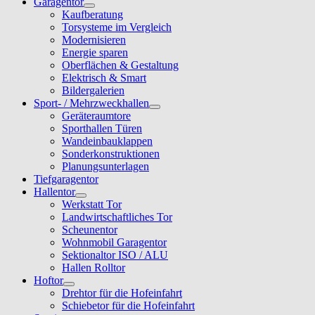
Garagentor
Kaufberatung
Torsysteme im Vergleich
Modernisieren
Energie sparen
Oberflächen & Gestaltung
Elektrisch & Smart
Bildergalerien
Sport- / Mehrzweckhallen
Geräteraumtore
Sporthallen Türen
Wandeinbauklappen
Sonderkonstruktionen
Planungsunterlagen
Tiefgaragentor
Hallentor
Werkstatt Tor
Landwirtschaftliches Tor
Scheunentor
Wohnmobil Garagentor
Sektionaltor ISO / ALU
Hallen Rolltor
Hoftor
Drehtor für die Hofeinfahrt
Schiebetor für die Hofeinfahrt