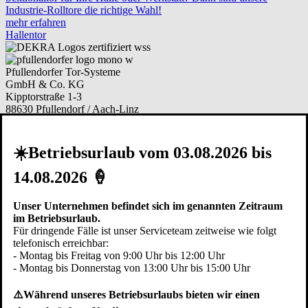
Industrie-Rolltore die richtige Wahl!
mehr erfahren
Hallentor
Pfullendorfer Tor-Systeme
GmbH & Co. KG
Kipptorstraße 1-3
88630 Pfullendorf / Aach-Linz
Deutschland
Telefon:
+49 (0)7552 2602-0
☀️Betriebsurlaub vom 03.08.2026 bis
Telefax: +49 (0)7552 6855
E-Mail:
info@pfullendorfer.de
14.08.2026 🍦
Häufig besucht:
Unser Unternehmen befindet sich im genannten Zeitraum
Garagentor Kaufberatung
im Betriebsurlaub.
Torsysteme im Vergleich
Für dringende Fälle ist unser Serviceteam zeitweise wie folgt
Modernisieren
telefonisch erreichbar:
Garagentor Bildgalerie
- Montag bis Freitag von 9:00 Uhr bis 12:00 Uhr
Ersatzteile bestellen
- Montag bis Donnerstag von 13:00 Uhr bis 15:00 Uhr
Arbeiten bei Pfullendorfer
⚠️Während unseres Betriebsurlaubs bieten wir einen